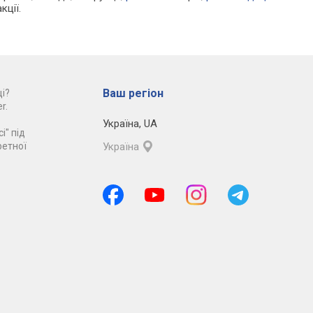
кції.
Ваш регіон
і?
r.
Україна
,
UA
і" під
ретної
Україна