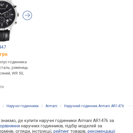
447
Armani AR11173
Armani AR11362
грн.
від 6 815 грн.
від 14 749 грн.
рпус годинника
кварцові, корпус годинника
кварцові, корпус го
таль, ремінець:
нержавіюча сталь, ремінець:
нержавіюча сталь, р
ряний, WR 50,
ремінець шкіряний, WR 50,
браслет сталь, WR 10
Італія
Італія
яти
порівняти
порівняти
/
Наручні годинники
/
Armani
/
Наручний годинник Armani AR1476
Ми знаємо, де купити наручні годинники Armani AR1476 за
орівняння
наручних годинників, підбір моделей за
рмінів, огляди, інструкції,
рейтинг
товарів,
рекомендації