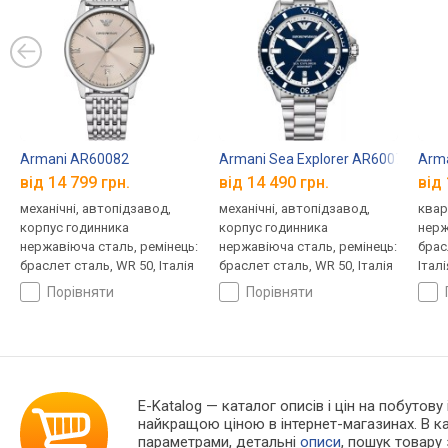
Armani AR60082
Armani Sea Explorer AR60079
Arm
від 14 799 грн.
від 14 490 грн.
від 
механічні, автопідзавод,
механічні, автопідзавод,
квар
корпус годинника
корпус годинника
нерж
нержавіюча сталь, ремінець:
нержавіюча сталь, ремінець:
брас
браслет сталь, WR 50, Італія
браслет сталь, WR 50, Італія
Італі
порівняти
порівняти
E-Katalog
— каталог описів і цін на побутову
найкращою ціною в інтернет-магазинах. В 
параметрами, детальні
описи
, пошук товару