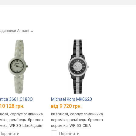
годинники Armani
→
atica 3661.C183Q
Michael Kors MK6620
10 128 грн.
від 9 720 грн.
цові, корпус годинника
кварцові, корпус годинника
міка, ремінець: браслет
кераміка, ремінець: браслет
міка, WR 30, Швейцарія
кераміка, WR 50, США
порівняти
порівняти