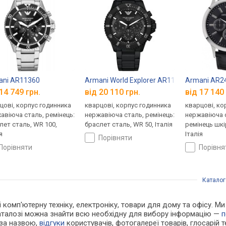
ani AR11360
Armani World Explorer AR11784
Armani AR2
14 749 грн.
від 20 110 грн.
від 17 140 
цові, корпус годинника
кварцові, корпус годинника
кварцові, ко
авіюча сталь, ремінець:
нержавіюча сталь, ремінець:
нержавіюча с
лет сталь, WR 100,
браслет сталь, WR 50, Італія
ремінець шкі
я
Італія
порівняти
порівняти
порівн
Каталог
 і комп'ютерну техніку, електроніку, товари для дому та офісу. 
каталозі можна знайти всю необхідну для вибору інформацію —
п
 за назвою,
відгуки
користувачів, фотогалереї товарів, глосарій те