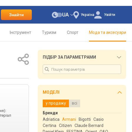
UA
Знайти
Україна
Увійти
Інструмент
Туризм
Спорт
Мода та аксесуари
ПІДБІР ЗА ПАРАМЕТРАМИ
МОДЕЛІ
у продажу
всі
ня):
Бренди
атеріал
Adriatica
Armani
Bigotti
Casio
Certina
Citizen
Claude Bernard
Daniel Klein
FESTINA
Orient
Q&Q