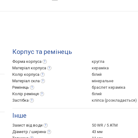
Корпус та ремінець
Форма
корпуса
кругла
Матеріал
корпуса
кераміка
Колір
корпуса
білий
Матеріал
скла
мінеральне
Ремінець
браслет кераміка
Колір
ремінця
білий
Застібка
кліпса (розкладається)
Інше
Захист від
води
50 WR / 5 ATM
Діаметр /
ширина
43 мм