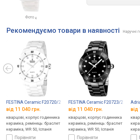
Фото
4
Рекомендуємо товари в наявності
Наручні 
FESTINA Ceramic F20720/2
FESTINA Ceramic F20723/2
Adri
від 11 040 грн.
від 11 040 грн.
від 
кварцові, корпус годинника
кварцові, корпус годинника
квар
кераміка, ремінець: браслет
кераміка, ремінець: браслет
кера
кераміка, WR 50, Іспанія
кераміка, WR 50, Іспанія
кера
порівняти
порівняти