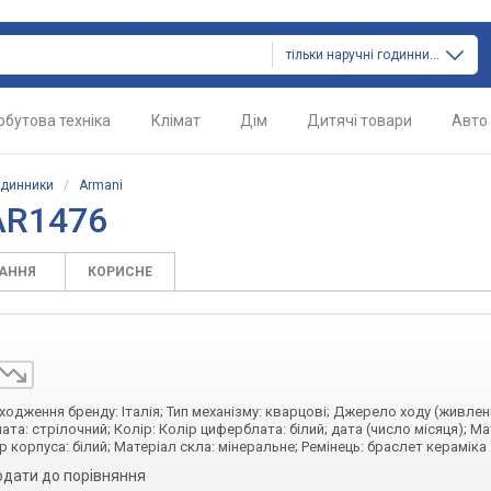
тільки наручні годинники
обутова техніка
Клімат
Дім
Дитячі товари
Авто
одинники
/
Armani
AR1476
ТАННЯ
КОРИСНЕ
оходження бренду: Італія; Тип механізму: кварцові; Джерело ходу (живлен
ата: стрілочний; Колір: Колір циферблата: білий; дата (число місяця); М
р корпуса: білий; Матеріал скла: мінеральне; Ремінець: браслет кераміка
одати до порівняння