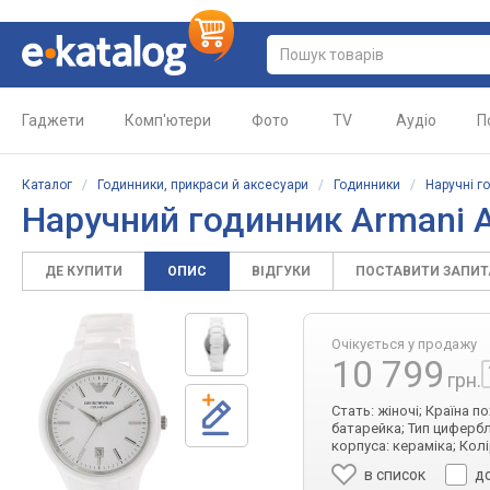
Гаджети
Комп'ютери
Фото
TV
Аудіо
П
Каталог
/
Годинники, прикраси й аксесуари
/
Годинники
/
Наручні г
Наручний годинник Armani 
ДЕ КУПИТИ
ОПИС
ВІДГУКИ
ПОСТАВИТИ ЗАПИ
Очікується у продажу
10 799
грн.
Стать: жіночі; Країна п
батарейка; Тип цифербл
корпуса: кераміка; Колі
в список
д