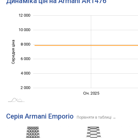
Динаміка цін на Armani AR1476
12 000
14 000
-2 000
0
10 000
Середня ціна
8 000
10 000
6 000
4 000
2 000
Січ. 2027
Лип.
Січ. 2025
L
Серія Armani Emporio
Порівняти в таблиці
→