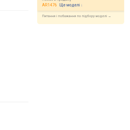
AR1476
Ще моделі
↓
Питання і побажання по підбору моделі →