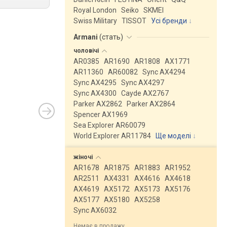
Royal London
Seiko
SKMEI
Swiss Military
TISSOT
Усі бренди
Armani
(
стать
)
чоловічі
AR0385
AR1690
AR1808
AX1771
AR11360
AR60082
Sync AX4294
Sync AX4295
Sync AX4297
Sync AX4300
Cayde AX2767
Parker AX2862
Parker AX2864
Spencer AX1969
Sea Explorer AR60079
World Explorer AR11784
Ще моделі
↓
жіночі
AR1678
AR1875
AR1883
AR1952
AR2511
AX4331
AX4616
AX4618
AX4619
AX5172
AX5173
AX5176
AX5177
AX5180
AX5258
Sync AX6032
Немає в продажу