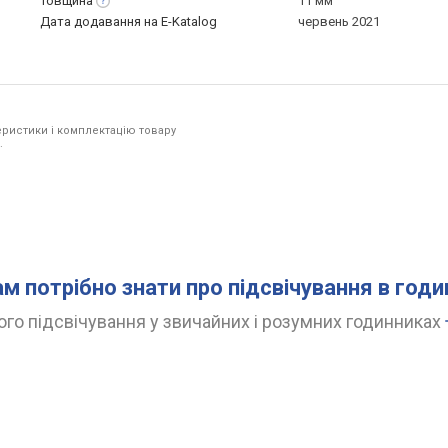
Товщина
11 мм
Дата додавання на E-Katalog
червень 2021
ристики і комплектацію товару
.
ам потрібно знати про підсвічування в год
го підсвічування у звичайних і розумних годинниках