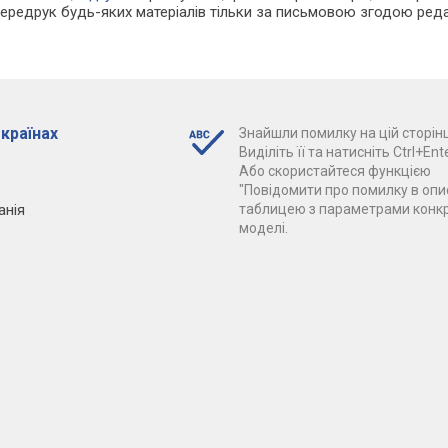
Передрук будь-яких матеріалів тільки за письмовою згодою реда
 країнах
Знайшли помилку на цій сторінц
Виділіть її та натисніть Ctrl+Ente
Або скористайтеся функцією
"Повідомити про помилку в опис
анія
таблицею з параметрами конк
моделі.