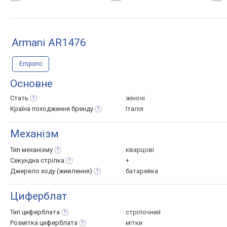
Armani AR1476
Emporio
Основне
Стать
жіночі
Країна походження
бренду
Італія
Механізм
Тип
механізму
кварцові
Секундна
стрілка
+
Джерело ходу
(живлення)
батарейка
Циферблат
Тип
циферблата
стрілочний
Розмітка
циферблата
мітки