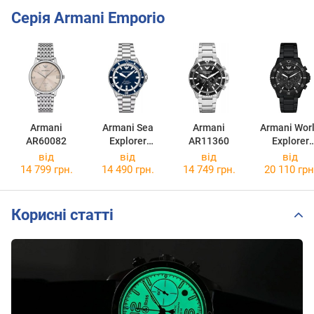
Серія Armani Emporio
Armani
Armani Sea
Armani
Armani Wor
AR60082
Explorer
AR11360
Explorer
AR60079
AR11784
від
від
від
від
14 799 грн.
14 490 грн.
14 749 грн.
20 110 грн
Корисні статті