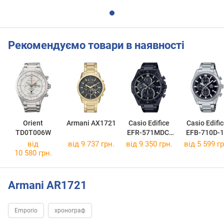
Рекомендуємо товари в наявності
Orient
Armani AX1721
Casio Edifice
Casio Edifi
TD0T006W
EFR-571MDC-
EFB-710D-
1A
від
від 9 737 грн.
від 9 350 грн.
від 5 599 гр
10 580 грн.
Armani AR1721
Emporio
хронограф