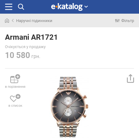
Наручні годинники
Фільтр
Шукали
раніше
Armani AR1721
Очікується у продажу
10 580
грн.
в порівняння
в список