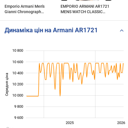
Emporio Armani Men's
EMPORIO ARMANI AR1721
Gianni Chronograph
MENS WATCH CLASSIC
Watch(AR1721)
TWO-TONE GRAY
ROSEGOLD REVIEW アルマ
ーニ ローズゴールド グレー
Динаміка цін на Armani AR1721
レビュー メンズ
10 800
 000
 200
 400
10 600
10 400
Середня ціна
10 200
10 000
10 000
9 800
9 600
2024
2027
2025
2026
L