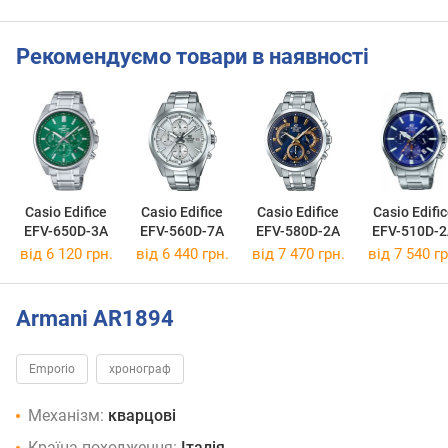
Рекомендуємо товари в наявності
Casio Edifice
Casio Edifice
Casio Edifice
Casio Edifi
EFV-650D-3A
EFV-560D-7A
EFV-580D-2A
EFV-510D-
від 6 120 грн.
від 6 440 грн.
від 7 470 грн.
від 7 540 гр
Armani AR1894
Emporio
хронограф
Механізм:
кварцові
Країна походження:
Італія