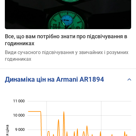
Все, що вам потрібно знати про підсвічування в
годинниках
Види сучасного підсвічування у звичайних і розумних
годинниках
Динаміка цін на Armani AR1894
11 000
 000
 000
 000
10 000
9 000