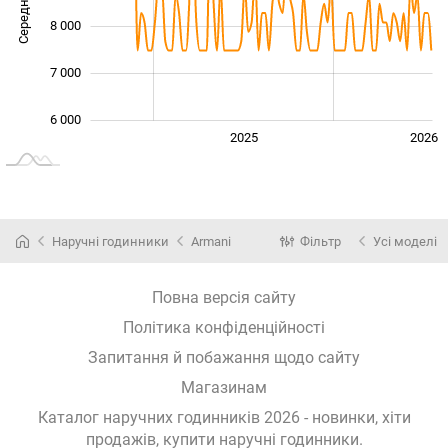
Середня ціна
10 000
8 000
7 000
6 000
2024
2027
2025
2026
L
Наручні годинники
Armani
Фільтр
Усі моделі
Повна версія сайту
Політика конфіденційності
Запитання й побажання щодо сайту
Магазинам
Каталог наручних годинників 2026 - новинки, хіти
продажів,
купити наручні годинники
.