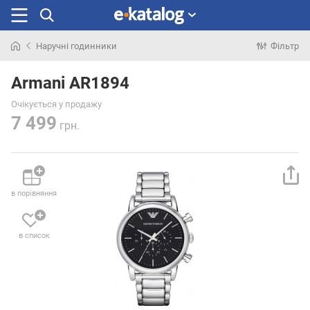
Наручні годинники
Фільтр
Шукали
раніше
Armani AR1894
Очікується у продажу
7 499
грн.
в порівняння
в список