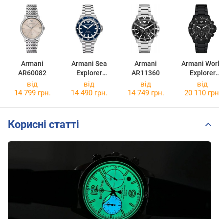
Armani
Armani Sea
Armani
Armani Wor
AR60082
Explorer
AR11360
Explorer
AR60079
AR11784
від
від
від
від
14 799 грн.
14 490 грн.
14 749 грн.
20 110 грн
Корисні статті