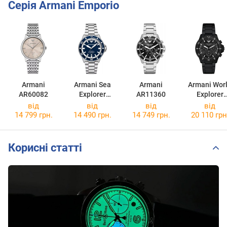
Серія Armani Emporio
Armani
Armani Sea
Armani
Armani Wor
AR60082
Explorer
AR11360
Explorer
AR60079
AR11784
від
від
від
від
14 799 грн.
14 490 грн.
14 749 грн.
20 110 грн
Корисні статті