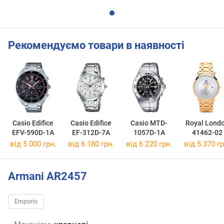
Рекомендуємо товари в наявності
Casio Edifice
Casio Edifice
Casio MTD-
Royal Lond
EFV-590D-1A
EF-312D-7A
1057D-1A
41462-02
від 5 000 грн.
від 6 180 грн.
від 6 220 грн.
від 5 370 гр
Armani AR2457
Emporio