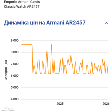
Emporio Armani Gents
Classic Watch AR2457
Динаміка цін на Armani AR2457
9 000
 000
 000
 000
8 000
Середня ціна
7 000
4 000
6 000
5 000
4 000
2024
2027
2025
2026
L