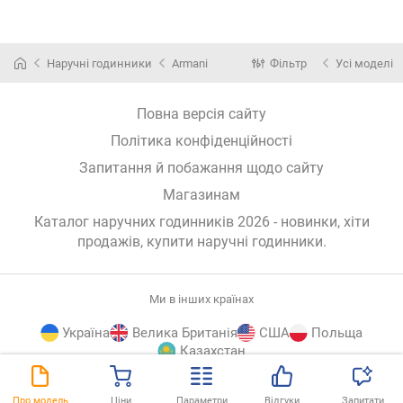
Наручні годинники
Armani
Фільтр
Усі моделі
Повна версія сайту
Політика конфіденційності
Запитання й побажання щодо сайту
Магазинам
Каталог наручних годинників 2026 - новинки, хіти
продажів,
купити наручні годинники
.
Ми в інших країнах
Україна
Велика Британія
США
Польща
Казахстан
E-
© E-Katalog, 2026
ВГОРУ
Про модель
Ціни
Параметри
Відгуки
Запитати