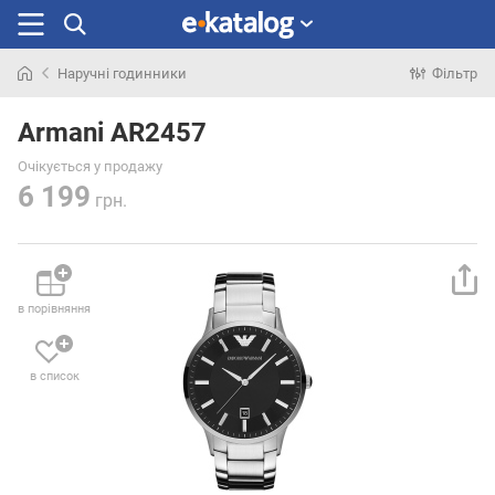
Наручні годинники
Фільтр
Шукали
раніше
Armani AR2457
Очікується у продажу
6 199
грн.
в порівняння
в список