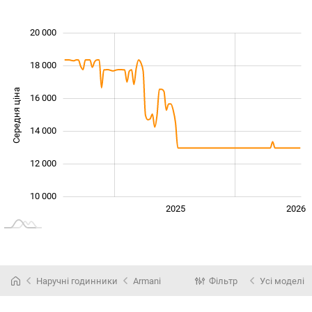
20 000
 000
 000
 000
18 000
Середня ціна
16 000
10 000
14 000
12 000
10 000
2024
2027
2025
2026
L
Наручні годинники
Armani
Фільтр
Усі моделі