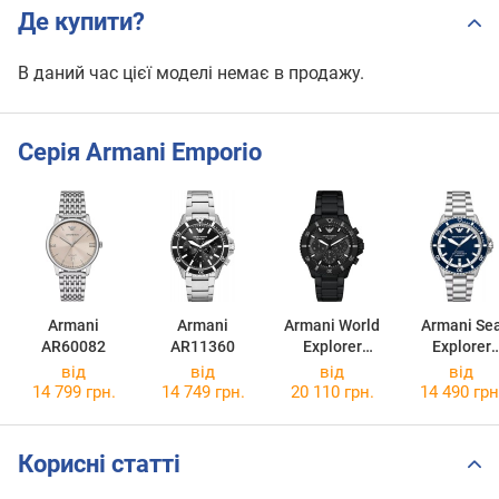
Де купити?
В даний час цієї моделі немає в продажу.
Серія Armani Emporio
Armani
Armani
Armani World
Armani Se
AR60082
AR11360
Explorer
Explorer
AR11784
AR60079
від
від
від
від
14 799 грн.
14 749 грн.
20 110 грн.
14 490 грн
Корисні статті