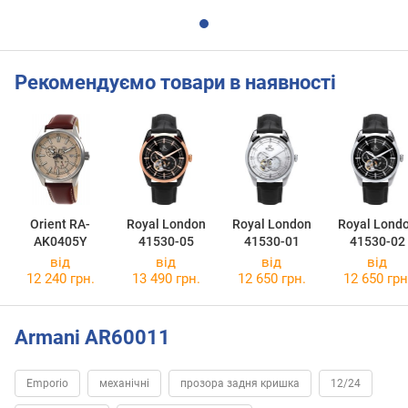
Рекомендуємо товари в наявності
Orient RA-
Royal London
Royal London
Royal Lond
AK0405Y
41530-05
41530-01
41530-02
від
від
від
від
12 240 грн.
13 490 грн.
12 650 грн.
12 650 грн
Armani AR60011
Emporio
механічні
прозора задня кришка
12/24