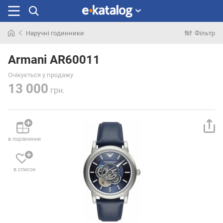
Наручні годинники
Фільтр
Шукали
раніше
Armani AR60011
Очікується у продажу
13 000
грн.
в порівняння
в список