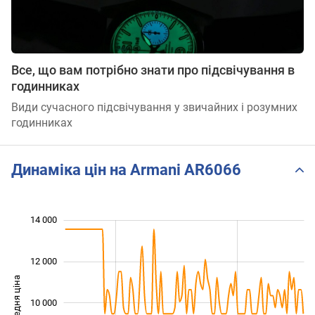
Все, що вам потрібно знати про підсвічування в
годинниках
Види сучасного підсвічування у звичайних і розумних
годинниках
Динаміка цін на Armani AR6066
 000
 000
 000
 000
 000
 000
14 000
12 000
Середня ціна
10 000
10 000