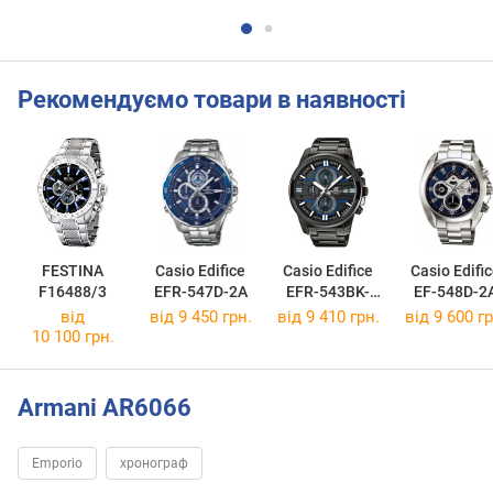
Рекомендуємо товари в наявності
FESTINA
Casio Edifice
Casio Edifice
Casio Edifi
F16488/3
EFR-547D-2A
EFR-543BK-
EF-548D-2
1A2
від
від 9 450 грн.
від 9 410 грн.
від 9 600 гр
10 100 грн.
Armani AR6066
Emporio
хронограф