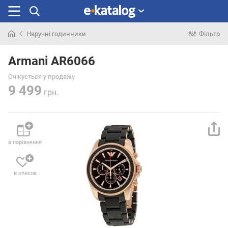
Наручні годинники
Фільтр
Шукали
раніше
Armani AR6066
Очікується у продажу
9 499
грн.
в порівняння
в список