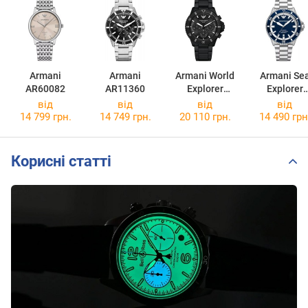
Armani
Armani
Armani World
Armani Se
AR60082
AR11360
Explorer
Explorer
AR11784
AR60079
від
від
від
від
14 799 грн.
14 749 грн.
20 110 грн.
14 490 грн
Корисні статті