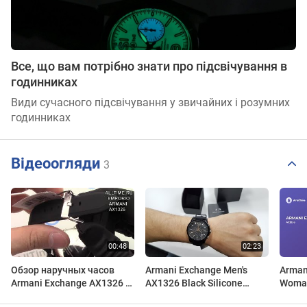
Все, що вам потрібно знати про підсвічування в
годинниках
Види сучасного підсвічування у звичайних і розумних
годинниках
Відеоогляди
3
Обзор наручных часов
Armani Exchange Men's
Arman
Armani Exchange AX1326 с
AX1326 Black Silicone
Woman
хронографом
Quartz Watch
Featu