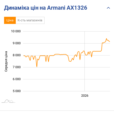
Динаміка цін на Armani AX1326
Ціна
К-сть магазинів
10 000
 000
 000
 000
9 000
Середня ціна
8 000
10 000
7 000
6 000
5 000
2024
2025
2028
2026
L