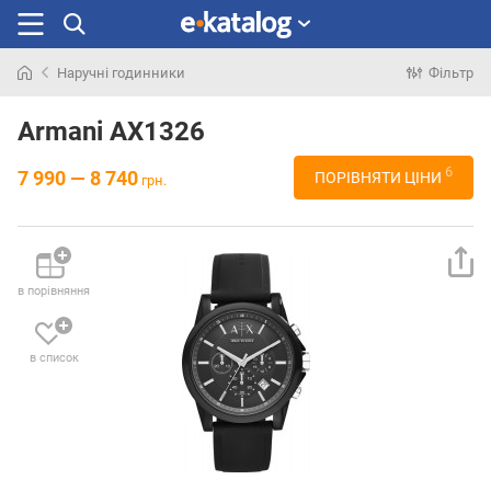
Наручні годинники
Фільтр
Шукали
раніше
Armani AX1326
6
7 990 — 8 740
ПОРІВНЯТИ ЦІНИ
грн.
в порівняння
в список