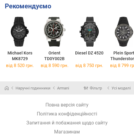
Рекомендуємо
Michael Kors
Orient
Diesel DZ 4520
Plein Spor
MK8729
TD0Y002B
Thundersto
PSABA012
від 8 520 грн.
від 8 590 грн.
від 8 750 грн.
від 8 799 гр
Наручні годинники
Armani
Фільтр
Усі моделі
Повна версія сайту
Політика конфіденційності
Запитання й побажання щодо сайту
Магазинам