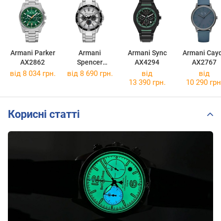
Armani Parker
Armani
Armani Sync
Armani Cay
AX2862
Spencer
AX4294
AX2767
AX1969
від 8 034 грн.
від 8 690 грн.
від
від
13 390 грн.
10 290 грн
Корисні статті