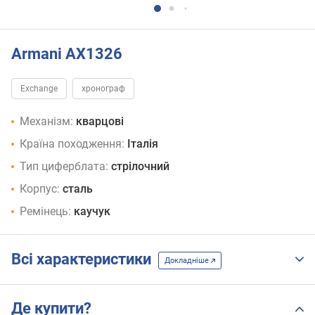
Armani AX1326
Exchange
хронограф
Механізм:
кварцові
Країна походження:
Італія
Тип циферблата:
стрілочний
Корпус:
сталь
Ремінець:
каучук
Всі характеристики
Докладніше
Де купити?