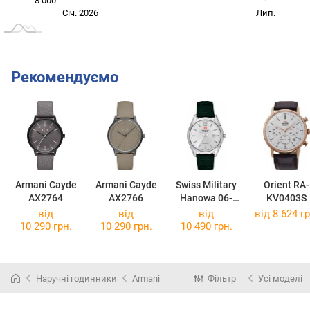
8 000
Січ. 2027
Жовт.
Лип.
Січ. 2026
Лип.
L
Рекомендуємо
Armani Cayde
Armani Cayde
Swiss Military
Orient RA-
AX2764
AX2766
Hanowa 06-
KV0403S
4157.04.001
від
від
від
від 8 624 гр
10 290 грн.
10 290 грн.
10 490 грн.
Наручні годинники
Armani
Фільтр
Усі моделі