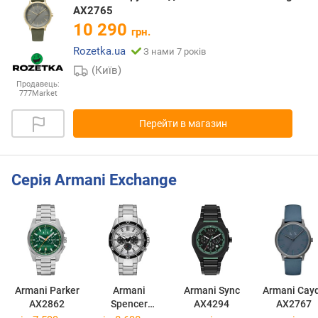
AX2765
10 290
грн.
Rozetka.ua
З нами 7 років
(Київ)
Продавець:
777Market
Перейти в магазин
Серія Armani Exchange
Armani Parker
Armani
Armani Sync
Armani Cay
AX2862
Spencer
AX4294
AX2767
AX1969