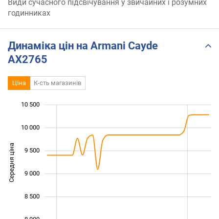
Види сучасного підсвічування у звичайних і розумних
годинниках
Динаміка цін на Armani Cayde
AX2765
Ціна
К-сть магазинів
10 500
 000
 000
 500
10 000
Середня ціна
9 500
10 000
9 000
8 500