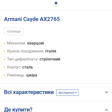
Armani Cayde AX2765
Exchange
Механізм:
кварцові
Країна походження:
Італія
Тип циферблата:
стрілочний
Корпус:
сталь
Ремінець:
шкіра
Всі характеристики
Докладніше
Де купити?