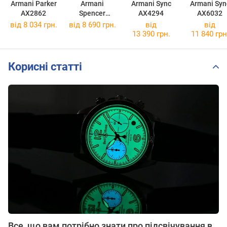
Armani Parker
Armani
Armani Sync
Armani Syn
AX2862
Spencer
AX4294
AX6032
AX1969
від 8 034 грн.
від 8 690 грн.
від
від
13 390 грн.
11 840 грн
Корисні статті
Все, що вам потрібно знати про підсвічування в