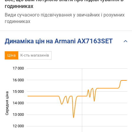
годинниках
Види сучасного підсвічування у звичайних і розумних
годинниках
Динаміка цін на Armani AX7163SET
Ціна
К-сть магазинів
17 000
 000
 000
 000
16 000
15 000
Середня ціна
14 000
11 000
13 000
12 000