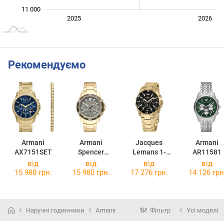
11 000
Січ. 2025
Лип.
2027
2025
2026
L
Рекомендуємо
Armani
Armani
Jacques
Armani
AX7151SET
Spencer
Lemans 1-
AR11581
AX1970
2091J
від
від
від
від
15 980 грн.
15 980 грн.
17 276 грн.
14 126 грн
Наручні годинники
Armani
Фільтр
Усі моделі