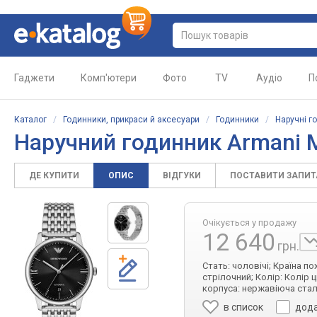
Гаджети
Комп'ютери
Фото
TV
Аудіо
П
Каталог
/
Годинники, прикраси й аксесуари
/
Годинники
/
Наручні г
Наручний годинник Armani M
ДЕ КУПИТИ
ОПИС
ВІДГУКИ
ПОСТАВИТИ ЗАПИ
Очікується у продажу
12 640
грн.
Стать: чоловічі; Країна по
стрілочний; Колір: Колір 
корпуса: нержавіюча сталь
в список
дода