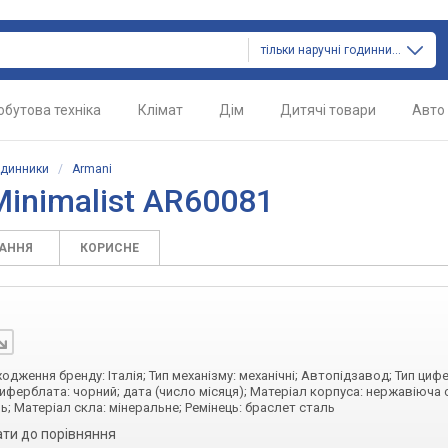
тільки наручні годинники
обутова техніка
Клімат
Дім
Дитячі товари
Авто
одинники
/
Armani
inimalist AR60081
ТАННЯ
КОРИСНЕ
ходження бренду: Італія; Тип механізму: механічні; Автопідзавод; Тип циф
циферблата: чорний; дата (число місяця); Матеріал корпуса: нержавіюча 
; Матеріал скла: мінеральне; Ремінець: браслет сталь
ти до порівняння