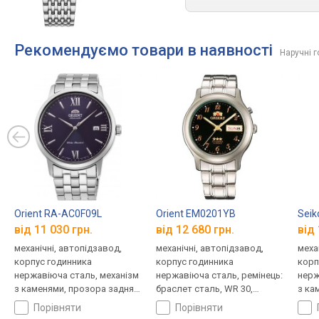
Рекомендуємо товари в наявності
Наручні 
Orient RA-AC0F09L
Orient EM0201YB
Seik
від 11 030 грн.
від 12 680 грн.
від 
механічні, автопідзавод,
механічні, автопідзавод,
меха
корпус годинника
корпус годинника
корп
нержавіюча сталь, механізм
нержавіюча сталь, ремінець:
нерж
з каменями, прозора задня
браслет сталь, WR 30,
з ка
кришка, ремінець: браслет
Японія
криш
порівняти
порівняти
сталь, WR 50, Японія
стал