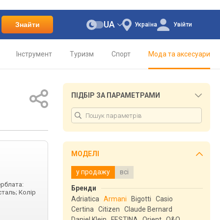
UA
Знайти
Україна
Увійти
Інструмент
Туризм
Спорт
Мода та аксесуари
ПІДБІР ЗА ПАРАМЕТРАМИ
МОДЕЛІ
у продажу
всі
ерблата:
Бренди
сталь; Колір
Adriatica
Armani
Bigotti
Casio
Certina
Citizen
Claude Bernard
Daniel Klein
FESTINA
Orient
Q&Q