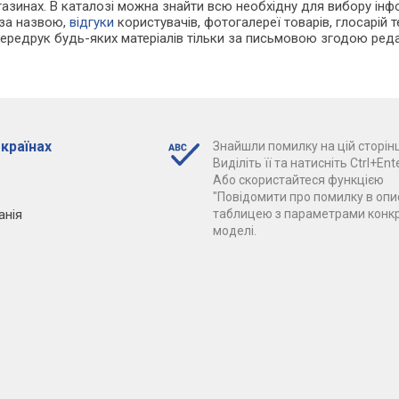
газинах. В каталозі можна знайти всю необхідну для вибору ін
 за назвою,
відгуки
користувачів, фотогалереї товарів, глосарій те
Передрук будь-яких матеріалів тільки за письмовою згодою реда
 країнах
Знайшли помилку на цій сторінц
Виділіть її та натисніть Ctrl+Ente
Або скористайтеся функцією
"Повідомити про помилку в опис
анія
таблицею з параметрами конк
моделі.