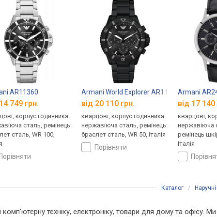
ani AR11360
Armani World Explorer AR11784
Armani AR2
14 749 грн.
від 20 110 грн.
від 17 140 
цові, корпус годинника
кварцові, корпус годинника
кварцові, ко
авіюча сталь, ремінець:
нержавіюча сталь, ремінець:
нержавіюча с
лет сталь, WR 100,
браслет сталь, WR 50, Італія
ремінець шкі
я
Італія
порівняти
порівняти
порівн
Каталог
/
Наручні
і комп'ютерну техніку, електроніку, товари для дому та офісу. М