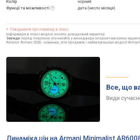
Колір
чорний
Функції та
можливості
дата (число місяця)
Повідомити про помилку в описі
Інформація в описі моделі носить довідковий характер.
Завжди
перед покупкою уточнюйте у менеджера інтернет-магазину характе
Каталог Armani 2026
- новинки, хіти продажів і найактуальніші моделі Armani
Все, що в
Види сучасно
Динаміка цін на Armani Minimalist AR600