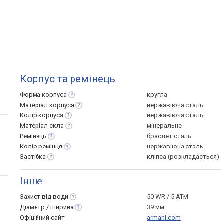
Корпус та ремінець
Форма
корпуса
кругла
Матеріал
корпуса
нержавіюча сталь
Колір
корпуса
нержавіюча сталь
Матеріал
скла
мінеральне
Ремінець
браслет сталь
Колір
ремінця
нержавіюча сталь
Застібка
кліпса (розкладається)
Інше
Захист від
води
50 WR / 5 ATM
Діаметр /
ширина
39 мм
Офіційний сайт
armani.com