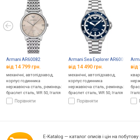
Armani AR60082
Armani Sea Explorer AR60079
Arm
від 14 799 грн.
від 14 490 грн.
від 
механічні, автопідзавод,
механічні, автопідзавод,
квар
корпус годинника
корпус годинника
нерж
нержавіюча сталь, ремінець:
нержавіюча сталь, ремінець:
брас
браслет сталь, WR 50, Італія
браслет сталь, WR 50, Італія
Італі
порівняти
порівняти
E-Katalog
— каталог описів і цін на побутову 