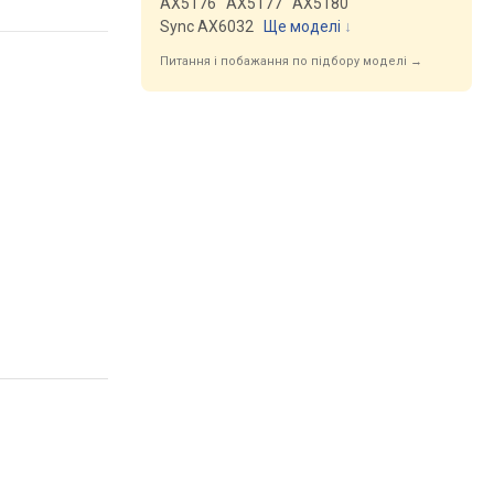
AX5176
AX5177
AX5180
Sync AX6032
Ще моделі
↓
Питання і побажання по підбору моделі →