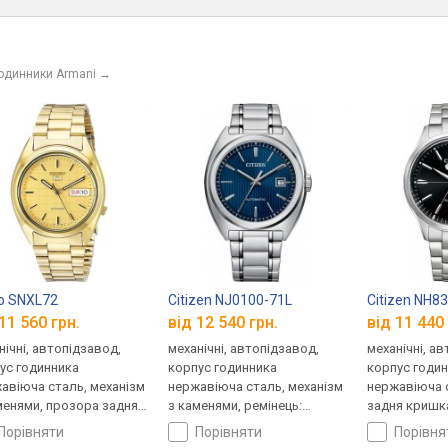
годинники Armani
→
o SNXL72
Citizen NJ0100-71L
Citizen NH8
11 560 грн.
від 12 540 грн.
від 11 440 
нічні, автопідзавод,
механічні, автопідзавод,
механічні, а
ус годинника
корпус годинника
корпус годи
авіюча сталь, механізм
нержавіюча сталь, механізм
нержавіюча 
менями, прозора задня
з каменями, ремінець:
задня кришка
ка, ремінець: браслет
браслет сталь, WR 100,
браслет стал
порівняти
порівняти
порівн
ь, WR 30, Японія
Японія
Японія