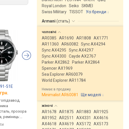
Royal London
Seiko
SKMEI
Swiss Military
TISSOT
Усі бренди
Armani
(
стать
)
чоловічі
AR0385
AR1690
AR1808
AX1771
AR11360
AR60082
Sync AX4294
Sync AX4295
Sync AX4297
Sync AX4300
Cayde AX2767
Parker AX2862
Parker AX2864
Spencer AX1969
Sea Explorer AR60079
World Explorer AR11784
391-51E
Seiko SNKE04K1
FESTINA F20531/3
Немає в продажу
грн.
від 12 440 грн.
від 12 920 грн.
Minimalist AR60081
Ще моделі
↓
втопідзавод,
механічні, автопідзавод,
механічні, автопідза
жіночі
нника
корпус годинника
корпус годинника
сталь, прозора
нержавіюча сталь, механізм
нержавіюча сталь, р
AR1678
AR1875
AR1883
AR1925
, ремінець:
з каменями, прозора задня
браслет сталь, WR 20
AR1952
AR2511
AX4331
AX4616
ь, WR 50,
кришка, ремінець: браслет
Іспанія
AX4618
AX4619
AX5172
AX5173
яти
порівняти
порівняти
сталь, WR 50, Японія