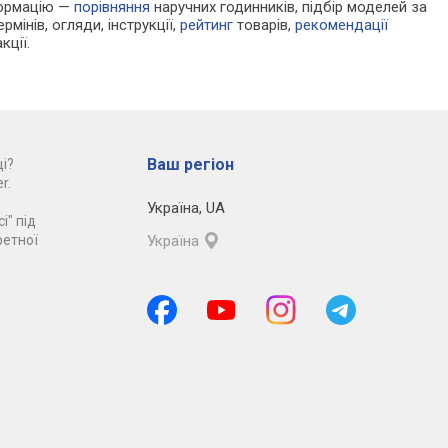
формацію —
порівняння
наручних годинників, підбір моделей за
рмінів, огляди, інструкції,
рейтинг
товарів,
рекомендації
кції.
Ваш регіон
і?
r.
Україна
,
UA
і" під
ретної
Україна