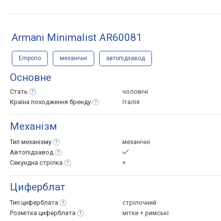
Armani Minimalist AR60081
Emporio
механічні
автопідзавод
Основне
Стать
чоловічі
Країна походження
бренду
Італія
Механізм
Тип
механізму
механічні
Автопідзавод
Секундна
стрілка
+
Циферблат
Тип
циферблата
стрілочний
Розмітка
циферблата
мітки + римські