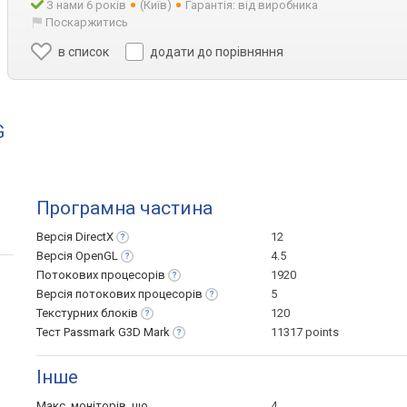
З нами 6 років
(Київ)
Гарантія: від виробника
Поскаржитись
в список
додати до порівняння
G
Програмна частина
Версія
DirectX
12
Версія
OpenGL
4.5
Потокових
процесорів
1920
Версія потокових
процесорів
5
Текстурних
блоків
120
Тест Passmark G3D
Mark
11317 points
Інше
Макс. моніторів, що
4