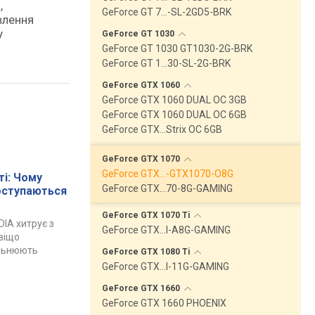
,
GeForce GT 7…-SL-2GD5-BRK
влення
у
GeForce GT
1030
GeForce GT 1030 GT1030-2G-BRK
GeForce GT 1…30-SL-2G-BRK
GeForce GTX
1060
GeForce GTX 1060 DUAL OC 3GB
GeForce GTX 1060 DUAL OC 6GB
GeForce GTX…Strix OC 6GB
GeForce GTX
1070
GeForce GTX…-GTX1070-O8G
і: Чому
GeForce GTX…70-8G-GAMING
поступаються
GeForce GTX 1070
Ti
DIA хитрує з
GeForce GTX…I-A8G-GAMING
авіщо
ільнюють
GeForce GTX 1080
Ti
GeForce GTX…I-11G-GAMING
GeForce GTX
1660
GeForce GTX 1660 PHOENIX