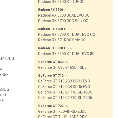
Radeon RX 6800 XT TUF OC
Radeon RX
5700
Radeon RX 5700 DUAL EVO OC
Radeon RX 5700 ROG Strix OC
Radeon RX 5700
XT
Radeon RX 5700 XT DUAL EVO OC
Radeon RX 57…ROG Strix OC
Radeon RX 5500
XT
Radeon RX 5500 XT DUAL EVO 8G
GeForce GT
630
GeForce GT 630 GT630-1GD5
ом
ьких
GeForce GT
710
GeForce GT 710 2GB DDR3 EVO
GeForce GT 710 2GB DDR5 EVO
 ASUS
GeForce GT 710 GT710-SL-1GD5
ллю
GeForce GT 710 GT710-SL-2GD5
их
GeForce GT
730
GeForce GT 7…0-4H-SL-2GD5
GeForce GT 7…-SL-1GD3-BRK