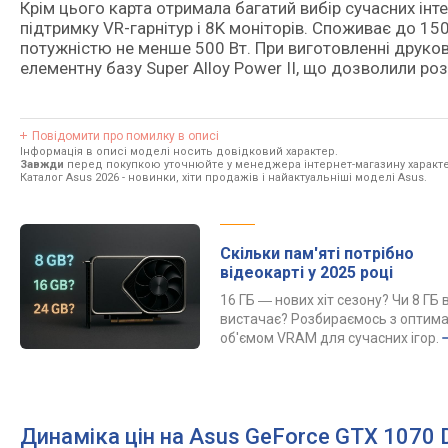
Крім цього карта отримала багатий вибір сучасних інтер
підтримку VR-гарнітур і 8K моніторів. Споживає до 15
потужністю не менше 500 Вт. При виготовленні друков
елементну базу Super Alloy Power II, що дозволили роз
Повідомити про помилку в описі
Інформація в описі моделі носить довідковий характер.
Завжди
перед покупкою уточнюйте у менеджера інтернет-магазину характе
Каталог Asus 2026
- новинки, хіти продажів і найактуальніші моделі Asus.
Скільки пам'яті потрібно
відеокарті у 2025 році
16 ГБ ― нових хіт сезону? Чи 8 ГБ 
вистачає? Розбираємось з оптим
об'ємом VRAM для сучасних ігор.
Динаміка цін на Asus GeForce GTX 107