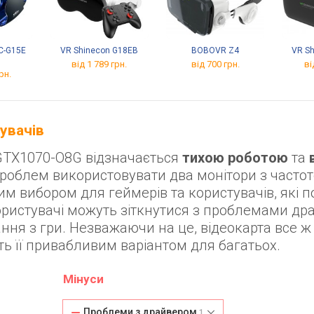
C-G15E
VR Shinecon G18EB
BOBOVR Z4
VR Sh
від 1 789 грн.
від 700 грн.
ві
рн.
тувачів
GTX1070-O8G відзначається
тихою роботою
та
проблем використовувати два монітори з часто
інним вибором для геймерів та користувачів, які 
користувачі можуть зіткнутися з проблемами др
ння з гри. Незважаючи на це, відеокарта все ж
ть її привабливим варіантом для багатьох.
Мінуси
Проблеми з драйвером
1