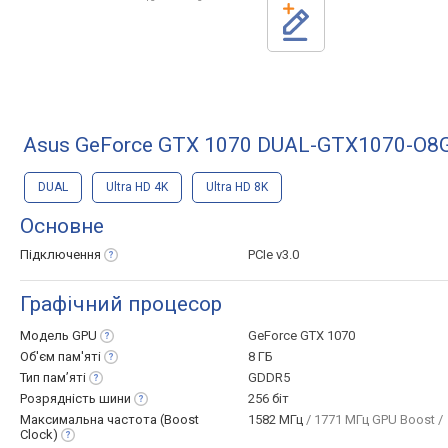
Asus GeForce GTX 1070 DUAL-GTX1070-O8
DUAL
Ultra HD 4K
Ultra HD 8K
Основне
Підключення
PCIe v3.0
Графічний процесор
Модель
GPU
GeForce GTX 1070
Об'єм
пам'яті
8 ГБ
Тип
пам’яті
GDDR5
Розрядність
шини
256 біт
Максимальна частота (Boost
1582 МГц
/ 1771 МГц GPU Boost /
Clock)