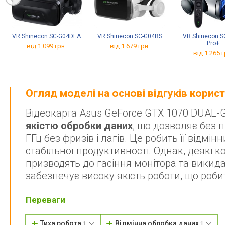
VR Shinecon SC-G04DEA
VR Shinecon SC-G04BS
VR Shinecon S
Pro+
від 1 099 грн.
від 1 679 грн.
від 1 265 г
Огляд моделі на основі відгуків корис
Відеокарта Asus GeForce GTX 1070 DUAL-
якістю обробки даних
, що дозволяє без 
ГГц без фризів і лагів. Це робить її відм
стабільної продуктивності. Однак, деякі 
призводять до гасіння монітора та викида
забезпечує високу якість роботи, що роби
Переваги
Тиха робота
Відмінна обробка даних
1
1