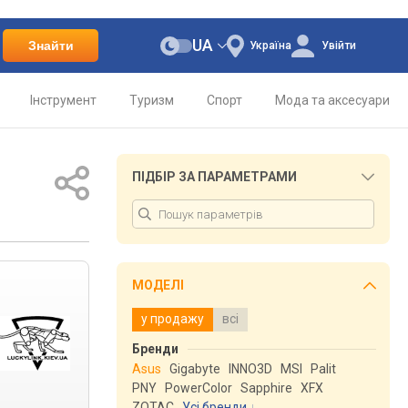
UA
Знайти
Україна
Увійти
Інструмент
Туризм
Спорт
Мода та аксесуари
ПІДБІР ЗА ПАРАМЕТРАМИ
МОДЕЛІ
у продажу
всі
Бренди
Asus
Gigabyte
INNO3D
MSI
Palit
PNY
PowerColor
Sapphire
XFX
ZOTAC
Усі бренди