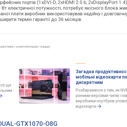
фейсних портів (1хDVI-D, 2хHDMI 2.0 b, 2хDisplayPort 1.4)
0 Вт електричної потужності, потребує якісного блока жи
аної плати виробник використовував надійну і довговічн
ширити термін гарантії до 36 місяців.
ристики і комплектацію товару
Загадка продуктивност
мобільні відеокарти 
дискретним
все ще
Розбираємося з тим, як NVI
альним
різними версіями чипів і н
виробники ноутбуків упов
відеокарти
0 DUAL-GTX1070-O8G