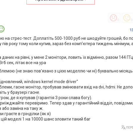
0
0
1
ю на стрес-тест. Доплатіть 500-1000 руб не шкодуйте грошей, бо п
у пів року тому коли купив, зараз без комп'ютера тиждень мінімум, а
даних на рівні, у мене 2 монітори, ловить їх відмінно, разом 144 ГГц
3гб сек, літає все на ура
блемою (не знаю пов'язано з цією моделлю чи ні) буквально місяць 
ідновлений, windows kernel mode driver"
облеми, гасне монітор, пробував змінювати вхід на dvi, hdmi. Не доп
віть у браузері гасне.
ом, де я купував (гарантія 3 роки слава богу).
приїжджайте перевіримо. Тепер здав у гарантійний відділ, повідом
 або заміна на таку ж.
 граєте в грінділки (як я)
 цій моделі 1 на 10000 шанс зловити такий баг
ПЕРЕ