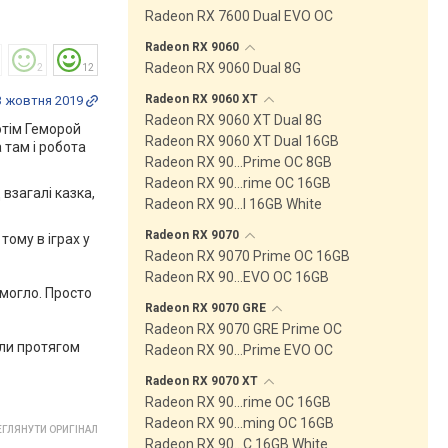
Radeon RX 7600 Dual EVO OC
Radeon RX
9060
Radeon RX 9060 Dual 8G
2
12
Radeon RX 9060
XT
3 жовтня 2019
Radeon RX 9060 XT Dual 8G
отім Геморой
Radeon RX 9060 XT Dual 16GB
 там і робота
Radeon RX 90…Prime OC 8GB
Radeon RX 90…rime OC 16GB
 взагалі казка,
Radeon RX 90…l 16GB White
Radeon RX
9070
тому в іграх у
Radeon RX 9070 Prime OC 16GB
Radeon RX 90…EVO OC 16GB
омогло. Просто
Radeon RX 9070
GRE
Radeon RX 9070 GRE Prime OC
или протягом
Radeon RX 90…Prime EVO OC
Radeon RX 9070
XT
Radeon RX 90…rime OC 16GB
Radeon RX 90…ming OC 16GB
ГЛЯНУТИ ОРИГІНАЛ
Radeon RX 90…C 16GB White