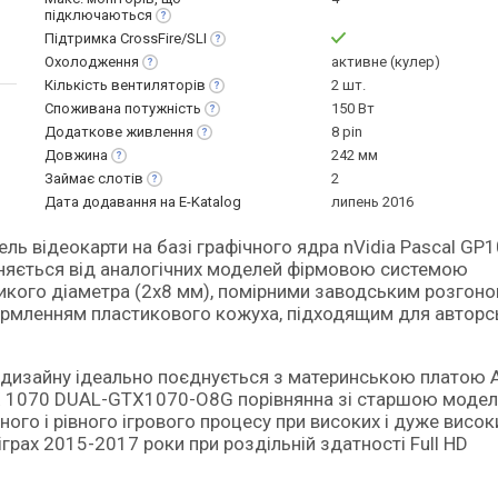
підключаються
Підтримка
CrossFire/SLI
Охолодження
активне (кулер)
Кількість
вентиляторів
2 шт.
Споживана
потужність
150 Вт
Додаткове
живлення
8 pin
Довжина
242 мм
Займає
слотів
2
Дата додавання на E-Katalog
липень 2016
зняється від аналогічних моделей фірмовою системою
ликого діаметра (2х8 мм), помірними заводським розгон
ормленням пластикового кожуха, підходящим для авторс
і дизайну ідеально поєднується з материнською платою
GTX 1070 DUAL-GTX1070-O8G порівнянна зі старшою моде
ого і рівного ігрового процесу при високих і дуже висок
іграх 2015-2017 роки при роздільній здатності Full HD