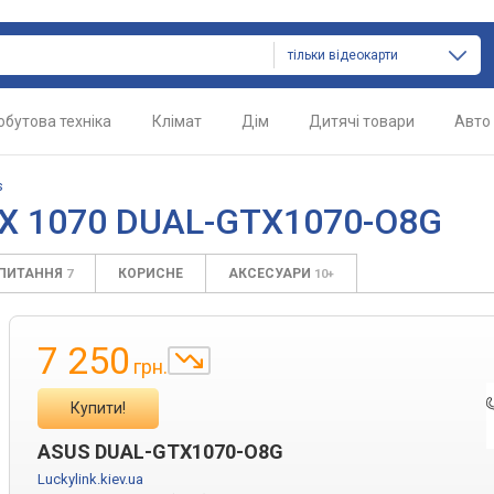
тільки відеокарти
обутова техніка
Клімат
Дім
Дитячі товари
Авто
s
TX 1070 DUAL-GTX1070-O8G
АПИТАННЯ
КОРИСНЕ
АКСЕСУАРИ
7
10+
7 250
грн.
Купити!
ASUS DUAL-GTX1070-O8G
Luckylink.kiev.ua