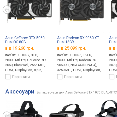
Asus GeForce RTX 5060
Asus Radeon RX 9060 XT
Asus
Dual OC 8GB
Dual 16GB
Dual
від 19 260 грн.
від 25 099 грн.
від 
пам'ять GDDR7, 8 ГБ,
пам'ять GDDR6, 16 ГБ,
пам'
28000 Мбіт/с, GeForce RTX
20000 Мбіт/с, Radeon RX
2800
5060, Blackwell, 2565 МГц,
9060 XT, Navi 44 (RDNA 4),
5070,
HDMI, DisplayPort, 8 pin,
3250 МГц, HDMI, DisplayPort, 8
HDMI,
150 Вт
pin, 182 Вт
порівняти
порівняти
Аксесуари
Всі аксесуари для Asus GeForce GTX 1070 DUAL-GTX