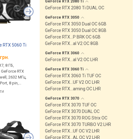
GeForce RTX 2080
Ti
GeForce RTX 2080 Ti DUAL OC
GeForce RTX
3050
GeForce RTX 3050 Dual OC 6GB
GeForce RTX 3050 Dual OC 8GB
GeForce RTX…P BRK OC 6GB
GeForce RTX…al V2 OC 8GB
e RTX 5060 Ti
Asus GeForce RTX 5050
Asus Radeon RX 760
Dual OC 8GB
EVO OC
GeForce RTX
3060
грн.
від 15 999 грн.
від 15 882 грн.
GeForce RTX…al V2 OC LHR
7, 8 ГБ,
пам'ять GDDR6, 8 ГБ,
пам'ять GDDR6, 8 ГБ,
GeForce RTX 3060
Ti
, GeForce RTX
20000 Мбіт/с, GeForce RTX
18000 Мбіт/с, Radeon
GeForce RTX 3060 Ti TUF OC
well, 2632 МГц,
5050, Blackwell, 2677 МГц,
7600, Navi 3X (RDNA 3)
GeForce RTX…UF V2 OC LHR
ort, 8 pin,
HDMI, DisplayPort, 8 pin,
2715 МГц, HDMI, Displa
GeForce RTX…aming OC LHR
130 Вт
pin, 165 Вт
яти
порівняти
порівняти
GeForce RTX
3070
GeForce RTX 3070 TUF OC
GeForce RTX 3070 DUAL OC
GeForce RTX 3070 ROG Strix OC
GeForce RTX 3070 TURBO V2 LHR
GeForce RTX…UF OC V2 LHR
GeForce RTX…AL OC V2 LHR