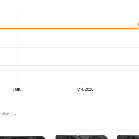
Лип.
Січ. 2026
таблиці
→