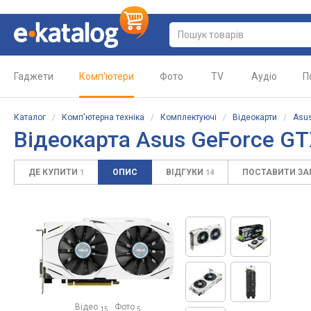
Гаджети
Комп'ютери
Фото
TV
Аудіо
П
Каталог
/
Комп'ютерна техніка
/
Комплектуючі
/
Відеокарти
/
Asu
Відеокарта
Asus GeForce G
ДЕ КУПИТИ
ОПИС
ВІДГУКИ
ПОСТАВИТИ З
1
14
Відео
Фото
15
5