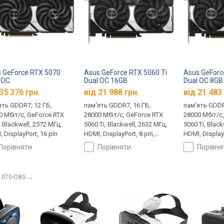
 GeForce RTX 5070
Asus GeForce RTX 5060 Ti
Asus GeForc
 OC
Dual OC 16GB
Dual OC 8GB
35 376 грн.
від 31 988 грн.
від 21 483 
ять GDDR7, 12 ГБ,
пам'ять GDDR7, 16 ГБ,
пам'ять GDDR
0 Мбіт/с, GeForce RTX
28000 Мбіт/с, GeForce RTX
28000 Мбіт/с
 Blackwell, 2572 МГц,
5060 Ti, Blackwell, 2632 МГц,
5060 Ti, Black
 DisplayPort, 16 pin
HDMI, DisplayPort, 8 pin,
HDMI, DisplayP
180 Вт
180 Вт
порівняти
порівняти
порівн
1070-O8G
→