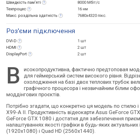
Швидкість
пам'яті
8000 Мбіт/с
Техпроцес
16 нм
Макс. роздільна
здатність
7680x4320 пікс.
Роз'єми підключення
DVI-D
1 шт
HDMI
2 шт
DisplayPort
2 шт
В
исокопродуктивна, фактично предтоповая модель відеокарти на базі графічного ядра nVidia Pascal GP104-200
для геймерський систем високого рівня. Відрі
охолодження на базі двох теплових трубок ве
графічного процесора і незвичайним білим оф
моддінгових проєктів.
Потрібно згадати, що конкретно ця модель по стилю 
X99-A II. Продуктивність відеокарти Asus GeForce 
GeForce GTX 1080 і достатня для забезпечення приємн
налаштуваннях якості графіки в будь-яких актуальних 
(1920х1080) і Quad HD (2560х1440).