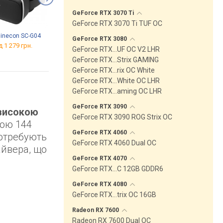
GeForce RTX 3070
Ti
GeForce RTX 3070 Ti TUF OC
inecon SC-G04
VR Shinecon G18
VR Shinecon G04
GeForce RTX
3080
д 1 279 грн.
від 799 грн.
від 1 009 грн.
GeForce RTX…UF OC V2 LHR
GeForce RTX…Strix GAMING
GeForce RTX…rix OC White
GeForce RTX…White OC LHR
GeForce RTX…aming OC LHR
GeForce RTX
3090
високою
GeForce RTX 3090 ROG Strix OC
тою 144
GeForce RTX
4060
потребують
GeForce RTX 4060 Dual OC
айвера, що
GeForce RTX
4070
GeForce RTX…C 12GB GDDR6
GeForce RTX
4080
GeForce RTX…trix OC 16GB
Radeon RX
7600
Radeon RX 7600 Dual OC