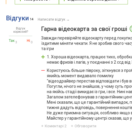
Відгуки
→
14
Написати відгук
Гарна відеокарта за свої гроші
Відгук
корисний?
Завжди перевіряйте відеокарту перед покупко
Так
Ні
3
0
їздитиме міняти чекати. Я не зробив свого час
та ігри
1. Хороша відеокарта, працює тихо, обробка 
немає фризів і лагів, у поєднанні з 2 ссд від 
Користуюсь більше півроку, зіткнувся з про
якийсь момент видавало помилку
"відеодрайвер перестав відповідати і був в
Погугли, нічого не знайшов, у чому суть пр
на якійсь стадії викидає із гри, і все. Нині на
Загалом зателефонував з гарантійним центр
Мені сказали, що це гарантійний випадок, 
тижня дадуть відповідь, повернення коштів
Не дуже приємна ситуація, особливо якщо ви
Майстер у гарантійному центрі сказав, що у
Коментарі
2
Обговорити