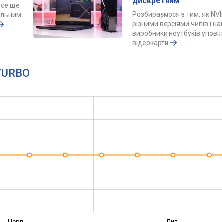
дискретним
все ще
Розбираємося з тим, як NVI
альним
різними версіями чипів і н
виробники ноутбуків упов
відеокарти
 TURBO
Черв.
Лип.