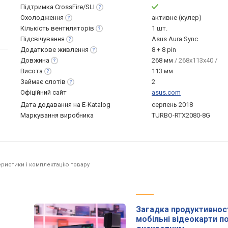
Підтримка
CrossFire/SLI
Охолодження
активне (кулер)
Кількість
вентиляторів
1 шт.
Підсвічування
Asus Aura Sync
Додаткове
живлення
8 + 8 pin
Довжина
268 мм
/ 268x113x40 /
Висота
113 мм
Займає
слотів
2
Офіційний сайт
asus.com
Дата додавання на E-Katalog
серпень 2018
Маркування виробника
TURBO-RTX2080-8G
ристики і комплектацію товару
Загадка продуктивност
мобільні відеокарти 