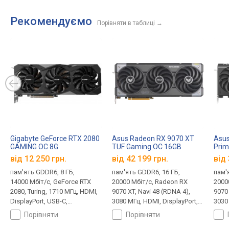
Рекомендуємо
Порівняти в таблиці
→
Gigabyte GeForce RTX 2080
Asus Radeon RX 9070 XT
Asus
GAMING OC 8G
TUF Gaming OC 16GB
Prim
від 12 250 грн.
від 42 199 грн.
від 
пам'ять GDDR6, 8 ГБ,
пам'ять GDDR6, 16 ГБ,
пам'
14000 Мбіт/с, GeForce RTX
20000 Мбіт/с, Radeon RX
2000
2080, Turing, 1710 МГц, HDMI,
9070 XT, Navi 48 (RDNA 4),
9070 
DisplayPort, USB-C,
3080 МГц, HDMI, DisplayPort,
3030 
підсвічування, 6 + 8 pin
підсвічування, 8 + 8 + 8 pin,
+ 8 +
порівняти
порівняти
330 Вт