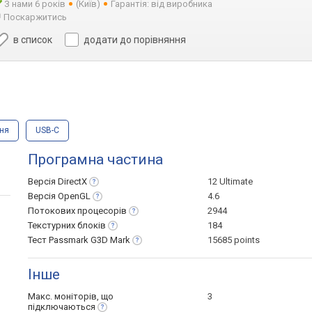
З нами 6 років
(Київ)
Гарантія: від виробника
Поскаржитись
в список
додати до порівняння
ння
USB-C
Програмна частина
Версія
DirectX
12 Ultimate
Версія
OpenGL
4.6
Потокових
процесорів
2944
Текстурних
блоків
184
Тест Passmark G3D
Mark
15685 points
Інше
Макс. моніторів, що
3
підключаються