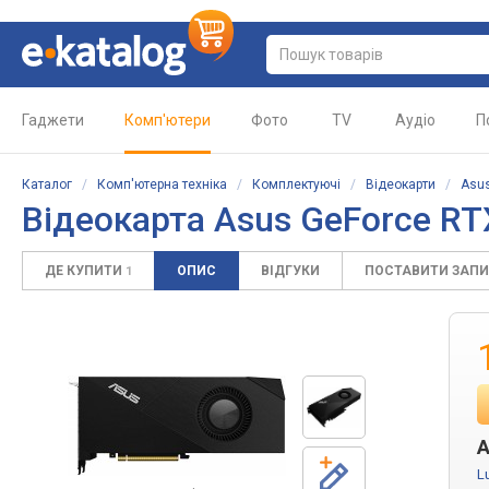
Гаджети
Комп'ютери
Фото
TV
Аудіо
П
Каталог
/
Комп'ютерна техніка
/
Комплектуючі
/
Відеокарти
/
Asu
Відеокарта Asus GeForce R
ДЕ КУПИТИ
ОПИС
ВІДГУКИ
ПОСТАВИТИ ЗАП
1
A
L