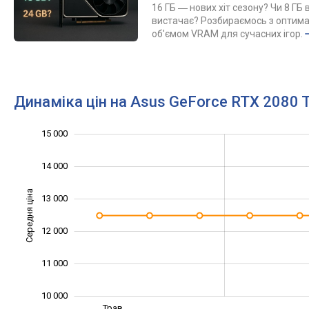
16 ГБ ― нових хіт сезону? Чи 8 ГБ 
вистачає? Розбираємось з оптим
об'ємом VRAM для сучасних ігор.
Динаміка цін на Asus GeForce RTX 2080
10 500
11 500
16 000
9 000
9 500
8 000
15 000
14 000
Середня ціна
13 000
10 000
12 000
11 000
10 000
Серп.
Вер.
Трав.
L