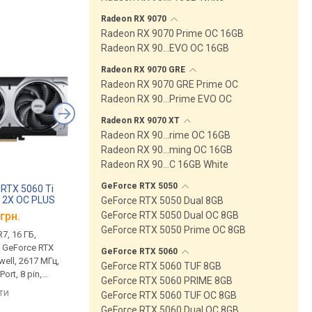
Radeon RX
9070
Radeon RX 9070 Prime OC 16GB
Radeon RX 90…EVO OC 16GB
Radeon RX 9070
GRE
Radeon RX 9070 GRE Prime OC
Radeon RX 90…Prime EVO OC
Radeon RX 9070
XT
Radeon RX 90…rime OC 16GB
Radeon RX 90…ming OC 16GB
Radeon RX 90…C 16GB White
GeForce RTX
5050
 RTX 5060 Ti
Sapphire Radeon RX 9070
Sapphire Radeon RX
 2X OC PLUS
XT PULSE
XT NITRO+
GeForce RTX 5050 Dual 8GB
GeForce RTX 5050 Dual OC 8GB
грн.
від 37 999 грн.
від 44 300 грн.
GeForce RTX 5050 Prime OC 8GB
7, 16 ГБ,
пам'ять GDDR6, 16 ГБ,
пам'ять GDDR6, 16 ГБ
, GeForce RTX
20000 Мбіт/с, Radeon RX
20000 Мбіт/с, Radeon
GeForce RTX
5060
well, 2617 МГц,
9070 XT, Navi 48 (RDNA 4),
9070 XT, Navi 48 (RDNA
GeForce RTX 5060 TUF 8GB
ort, 8 pin,
2970 МГц, HDMI, DisplayPort, 8
3060 МГц, HDMI, Displ
GeForce RTX 5060 PRIME 8GB
+ 8 pin, 304 Вт
підсвічування, 16 pin,
яти
порівняти
порівняти
GeForce RTX 5060 TUF OC 8GB
GeForce RTX 5060 Dual OC 8GB