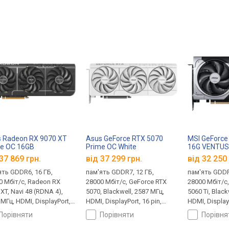
 Radeon RX 9070 XT
Asus GeForce RTX 5070
MSI GeForce
e OC 16GB
Prime OC White
16G VENTUS
37 869 грн.
від 37 299 грн.
від 32 250 
ять GDDR6, 16 ГБ,
пам'ять GDDR7, 12 ГБ,
пам'ять GDDR
0 Мбіт/с, Radeon RX
28000 Мбіт/с, GeForce RTX
28000 Мбіт/с
XT, Navi 48 (RDNA 4),
5070, Blackwell, 2587 МГц,
5060 Ti, Black
МГц, HDMI, DisplayPort, 8
HDMI, DisplayPort, 16 pin,
HDMI, DisplayP
 8 pin, 304 Вт
White Edition
180 Вт
порівняти
порівняти
порівн