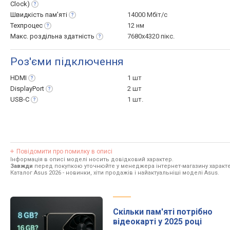
Clock)
Швидкість
пам'яті
14000 Мбіт/с
Техпроцес
12 нм
Макс. роздільна
здатність
7680x4320 пікс.
Роз'єми підключення
HDMI
1 шт
DisplayPort
2 шт
USB-C
1 шт.
Повідомити про помилку в описі
Інформація в описі моделі носить довідковий характер.
Завжди
перед покупкою уточнюйте у менеджера інтернет-магазину характе
Каталог Asus 2026
- новинки, хіти продажів і найактуальніші моделі Asus.
Скільки пам'яті потрібно
відеокарті у 2025 році