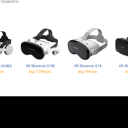
порівняти
C-G04BS
VR Shinecon G18E
VR Shinecon G18
VR Sh
рн.
від 1 299 грн.
від 799 грн.
в