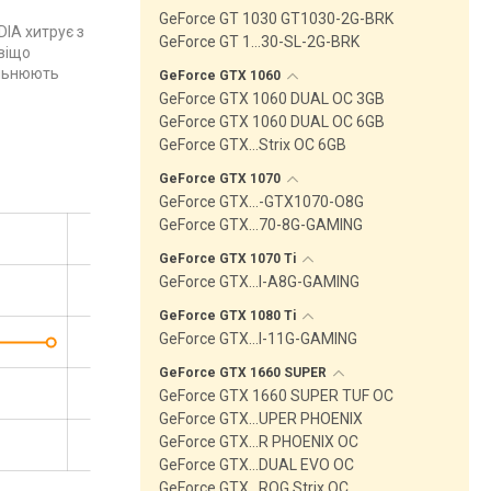
GeForce GT 1030 GT1030-2G-BRK
DIA хитрує з
GeForce GT 1…30-SL-2G-BRK
авіщо
ільнюють
GeForce GTX
1060
GeForce GTX 1060 DUAL OC 3GB
GeForce GTX 1060 DUAL OC 6GB
GeForce GTX…Strix OC 6GB
GeForce GTX
1070
GeForce GTX…-GTX1070-O8G
GeForce GTX…70-8G-GAMING
GeForce GTX 1070
Ti
GeForce GTX…I-A8G-GAMING
GeForce GTX 1080
Ti
GeForce GTX…I-11G-GAMING
GeForce GTX 1660
SUPER
GeForce GTX 1660 SUPER TUF OC
GeForce GTX…UPER PHOENIX
GeForce GTX…R PHOENIX OC
GeForce GTX…DUAL EVO OC
GeForce GTX…ROG Strix OC