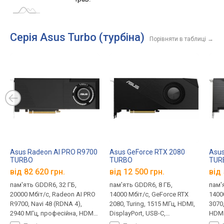
Серія Asus Turbo (турбіна)
Порівняти в таблиці
→
Asus Radeon AI PRO R9700
Asus GeForce RTX 2080
Asus
TURBO
TURBO
TUR
від 82 620 грн.
від 12 500 грн.
від 
пам'ять GDDR6, 32 ГБ,
пам'ять GDDR6, 8 ГБ,
пам'
20000 Мбіт/с, Radeon AI PRO
14000 Мбіт/с, GeForce RTX
1400
R9700, Navi 48 (RDNA 4),
2080, Turing, 1515 МГц, HDMI,
3070
2940 МГц, професійна, HDMI,
DisplayPort, USB-C,
HDMI,
DisplayPort, 16 pin, 300 Вт
підсвічування, 8 + 8 pin