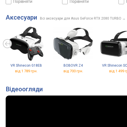
порівняти
порівняти
Аксесуари
Всі аксесуари для Asus GeForce RTX 2080 TURBO
→
VR Shinecon G18EB
BOBOVR Z4
VR Shinecon S
від 1 789 грн.
від 700 грн.
від 1 499 г
Відеоогляди