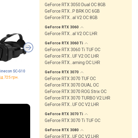
GeForce RTX 3050 Dual OC 8GB
GeForce RTX…P BRK OC 6GB
GeForce RTX…al V2 OC 8GB
GeForce RTX
3060
GeForce RTX…al V2 OC LHR
GeForce RTX 3060
Ti
GeForce RTX 3060 Ti TUF OC
GeForce RTX…UF V2 OC LHR
GeForce RTX…aming OC LHR
inecon SC-G10
Oculus Quest 2 128 GB
VR Shinecon SC-G04DEA
GeForce RTX
3070
ід 725 грн.
від 11 998 грн.
від 1 319 грн.
GeForce RTX 3070 TUF OC
GeForce RTX 3070 DUAL OC
GeForce RTX 3070 ROG Strix OC
GeForce RTX 3070 TURBO V2 LHR
GeForce RTX…UF OC V2 LHR
GeForce RTX 3070
Ti
GeForce RTX 3070 Ti TUF OC
GeForce RTX
3080
GeForce RTX…UF OC V2 LHR