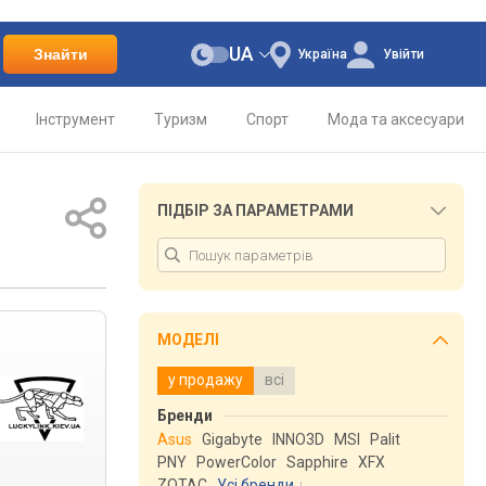
UA
Знайти
Україна
Увійти
Інструмент
Туризм
Спорт
Мода та аксесуари
ПІДБІР ЗА ПАРАМЕТРАМИ
МОДЕЛІ
у продажу
всі
Бренди
Asus
Gigabyte
INNO3D
MSI
Palit
PNY
PowerColor
Sapphire
XFX
ZOTAC
Усі бренди