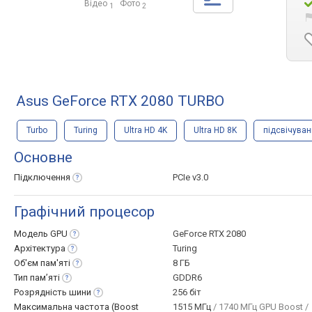
Відео
Фото
1
2
Asus GeForce RTX 2080 TURBO
Turbo
Turing
Ultra HD 4K
Ultra HD 8K
підсвічува
Основне
Підключення
PCIe v3.0
Графічний процесор
Модель
GPU
GeForce RTX 2080
Архітектура
Turing
Об'єм
пам'яті
8 ГБ
Тип
пам’яті
GDDR6
Розрядність
шини
256 біт
Максимальна частота (Boost
1515 МГц
/ 1740 МГц GPU Boost /