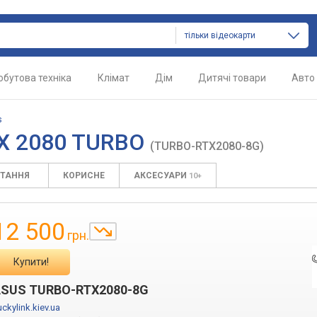
тільки відеокарти
обутова техніка
Клімат
Дім
Дитячі товари
Авто
s
TX 2080 TURBO
(TURBO-RTX2080-8G)
ИТАННЯ
КОРИСНЕ
АКСЕСУАРИ
10+
12 500
грн.
Купити!
SUS TURBO-RTX2080-8G
uckylink.kiev.ua