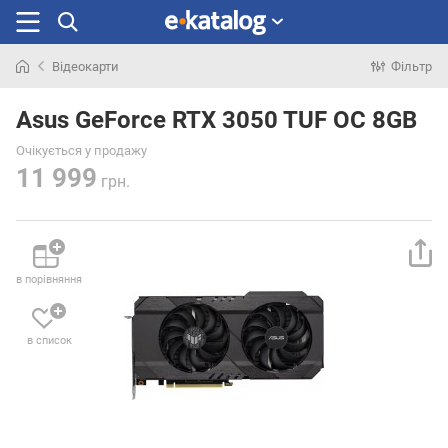
Відеокарти
Фільтр
Шукали
раніше
Asus GeForce RTX 3050 TUF OC 8GB
Очікується у продажу
11 999
грн.
в порівняння
в список