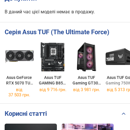
В даний час цієї моделі немає в продажу.
Серія Asus TUF (The Ultimate Force)
Asus GeForce
Asus TUF
Asus TUF
Asus TUF Go
RTX 5070 TUF
GAMING B850-
Gaming GT302
Gaming 750W
OC
PLUS WIFI
ARGB Black
від
від 9 716 грн.
від 3 981 грн.
від
5 313 гр
37 503 грн.
Корисні статті