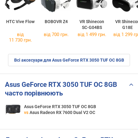
HTC Vive Flow
BOBOVR Z4
VR Shinecon
VR Shineco
SC-G04BS
G18E
від
від 700 грн.
від 1 499 грн.
від 1 299 гр
11 730 грн.
Всі аксесуари для Asus GeForce RTX 3050 TUF OC 8GB
Asus GeForce RTX 3050 TUF OC 8GB
часто порівнюють
Asus GeForce RTX 3050 TUF OC 8GB
vs
Asus Radeon RX 7600 Dual V2 OC