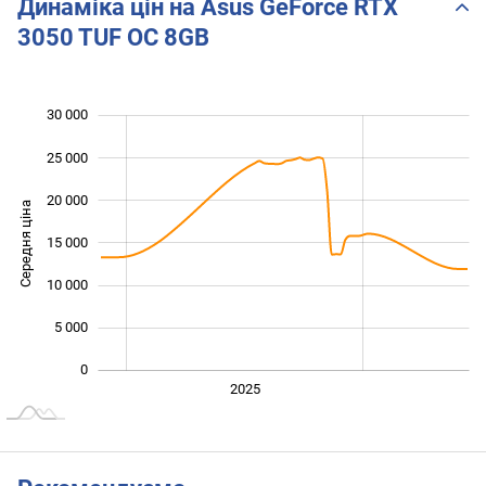
Динаміка цін на Asus GeForce RTX
3050 TUF OC 8GB
30 000
 000
 000
 000
25 000
20 000
Середня ціна
15 000
10 000
10 000
5 000
0
2024
2026
2027
2025
L