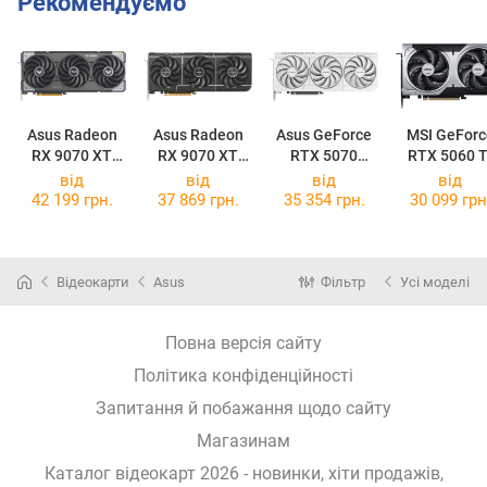
Рекомендуємо
Asus Radeon
Asus Radeon
Asus GeForce
MSI GeForc
RX 9070 XT
RX 9070 XT
RTX 5070
RTX 5060 T
TUF Gaming
Prime OC 16GB
Prime OC White
16G VENTU
від
від
від
від
OC 16GB
2X OC PLU
42 199 грн.
37 869 грн.
35 354 грн.
30 099 грн
Відеокарти
Asus
Фільтр
Усі моделі
Повна версія сайту
Політика конфіденційності
Запитання й побажання щодо сайту
Магазинам
Каталог відеокарт 2026 - новинки, хіти продажів,