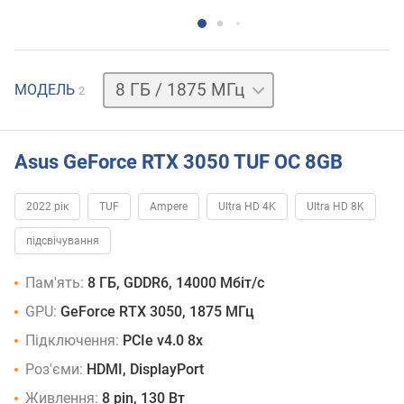
8 ГБ
МОДЕЛЬ
2
/
1807 МГц
Asus GeForce RTX 3050 TUF OC 8GB
2022 рік
TUF
Ampere
Ultra HD 4K
Ultra HD 8K
підсвічування
Пам'ять:
8 ГБ, GDDR6, 14000 Мбіт/с
GPU:
GeForce RTX 3050, 1875 МГц
Підключення:
PCIe v4.0 8x
Роз'єми:
HDMI, DisplayPort
Живлення:
8 pin, 130 Вт