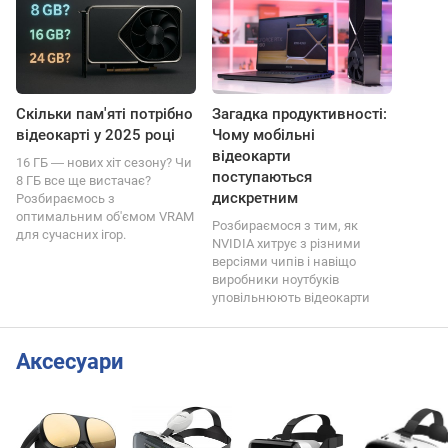
Скільки пам'яті потрібно
Загадка продуктивності:
відеокарті у 2025 році
Чому мобільні
відеокарти
16 ГБ ― нових хіт сезону? Чи
поступаються
8 ГБ все ще вистачає?
дискретним
Розбираємось з
оптимальним об'ємом VRAM
Розбираємося з тим, як
для сучасних ігор.
NVIDIA хитрує з різними
версіями чипів і навіщо
виробники ноутбуків
уповільнюють відеокарти
Аксесуари