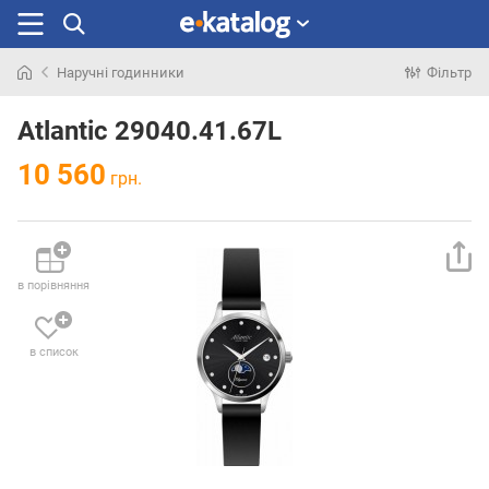
Наручні годинники
Фільтр
Шукали
раніше
Atlantic 29040.41.67L
10 560
грн.
в порівняння
в список