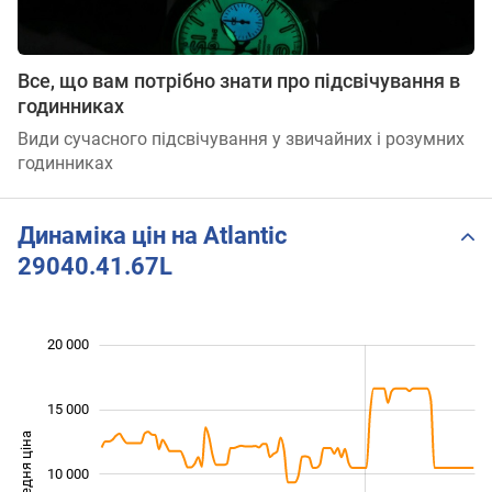
Все, що вам потрібно знати про підсвічування в
годинниках
Види сучасного підсвічування у звичайних і розумних
годинниках
Динаміка цін на Atlantic
29040.41.67L
 000
 000
 000
 000
 000
 000
20 000
15 000
Середня ціна
10 000
10 000