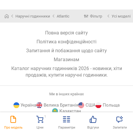
Наручні годинники
Atlantic
Фільтр
Усі моделі
Повна версія сайту
Політика конфіденційності
Запитання й побажання щодо сайту
Магазинам
Каталог наручних годинників 2026 - новинки, хіти
продажів,
купити наручні годинники
.
Ми в інших країнах
Україна
Велика Британія
США
Польща
Казахстан
1
E-
© E-Katalog, 2026
ВГОРУ
Про модель
Ціни
Параметри
Відгуки
Запитати
Katalog