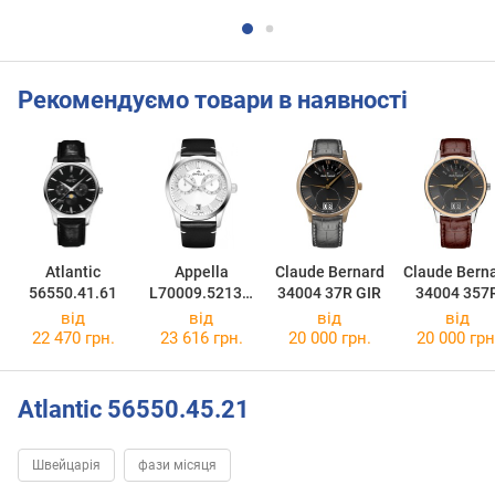
Рекомендуємо товари в наявності
Atlantic
Appella
Claude Bernard
Claude Bern
56550.41.61
L70009.5213Q
34004 37R GIR
34004 357
F
GIR
від
від
від
від
22 470 грн.
23 616 грн.
20 000 грн.
20 000 грн
Atlantic 56550.45.21
Швейцарія
фази місяця