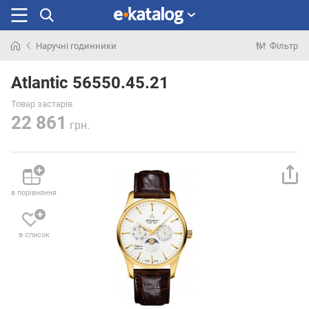
Наручні годинники
Фільтр
Шукали
раніше
Atlantic 56550.45.21
Товар застарів
22 861
грн.
в порівняння
в список