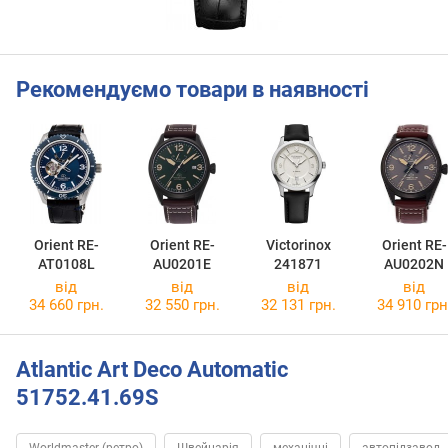
Рекомендуємо товари в наявності
Orient RE-
Orient RE-
Victorinox
Orient RE-
AT0108L
AU0201E
241871
AU0202N
від
від
від
від
34 660 грн.
32 550 грн.
32 131 грн.
34 910 грн
Atlantic Art Deco Automatic
51752.41.69S
Worldmaster (ретро)
Швейцарія
механічні
автопідзавод