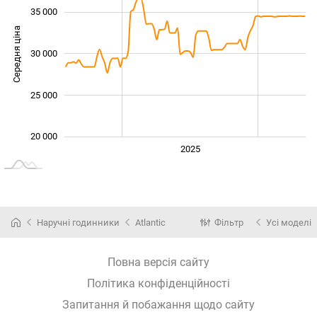
35 000
Середня ціна
30 000
22 000
25 000
20 000
2024
2026
2027
2025
L
Наручні годинники
Atlantic
Фільтр
Усі моделі
Повна версія сайту
Політика конфіденційності
Запитання й побажання щодо сайту