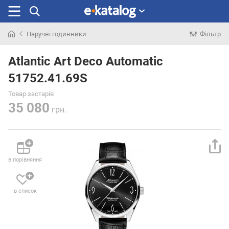
Наручні годинники
Фільтр
Шукали
раніше
Atlantic Art Deco Automatic
51752.41.69S
Товар застарів
35 080
грн.
в порівняння
в список