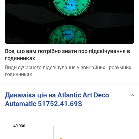
Все, що вам потрібно знати про підсвічування в
годинниках
Види сучасного підсвічування у звичайних і розумних
годинниках
Динаміка цін на Atlantic Art Deco
Automatic 51752.41.69S
 000
 000
 000
 000
 000
 000
 000
40 000