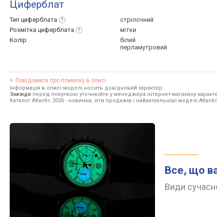
Циферблат
Тип
циферблата
стрілочний
Розмітка
циферблата
мітки
Колір
білий
перламутровий
Повідомити про помилку в описі
Інформація в описі моделі носить довідковий характер.
Завжди
перед покупкою уточнюйте у менеджера інтернет-магазину характе
Каталог Atlantic 2026
- новинки, хіти продажів і найактуальніші моделі Atlantic
Все, що в
Види сучасно