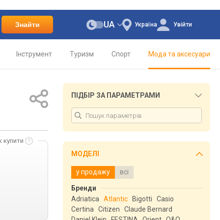
UA
Знайти
Україна
Увійти
Інструмент
Туризм
Спорт
Мода та аксесуари
ПІДБІР ЗА ПАРАМЕТРАМИ
к купити
МОДЕЛІ
у продажу
всі
Бренди
Adriatica
Atlantic
Bigotti
Casio
Certina
Citizen
Claude Bernard
Daniel Klein
FESTINA
Orient
Q&Q