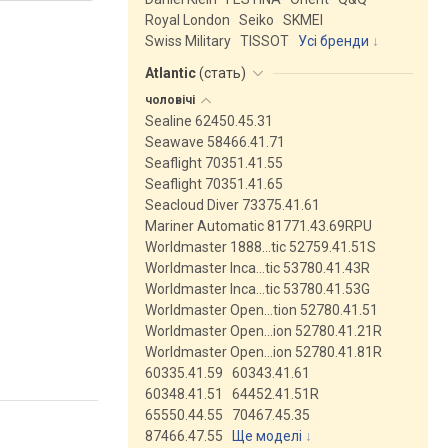
Royal London
Seiko
SKMEI
Swiss Military
TISSOT
Усі бренди
Atlantic
(
стать
)
чоловічі
Sealine 62450.45.31
Seawave 58466.41.71
Seaflight 70351.41.55
Seaflight 70351.41.65
Seacloud Diver 73375.41.61
Mariner Automatic 81771.43.69RPU
Worldmaster 1888…tic 52759.41.51S
Worldmaster Inca…tic 53780.41.43R
Worldmaster Inca…tic 53780.41.53G
Worldmaster Open…tion 52780.41.51
Worldmaster Open…ion 52780.41.21R
Worldmaster Open…ion 52780.41.81R
60335.41.59
60343.41.61
60348.41.51
64452.41.51R
65550.44.55
70467.45.35
87466.47.55
Ще моделі
↓