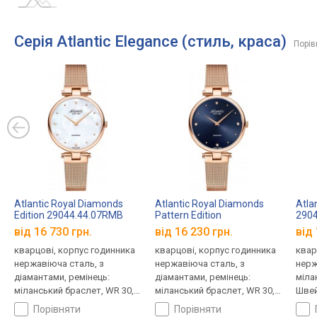
Серія Atlantic Elegance (стиль, краса)
Порів
Atlantic Royal Diamonds
Atlantic Royal Diamonds
Atla
Edition 29044.44.07RMB
Pattern Edition
290
29044.44.57MB
від 16 730 грн.
від 16 230 грн.
від 
кварцові, корпус годинника
кварцові, корпус годинника
квар
нержавіюча сталь, з
нержавіюча сталь, з
нерж
діамантами, ремінець:
діамантами, ремінець:
міла
міланський браслет, WR 30,
міланський браслет, WR 30,
Швей
Швейцарія
Швейцарія
порівняти
порівняти