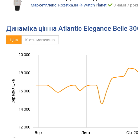
Маркетплейс:
Rozetka.ua
Watch Planet
З нами 7 рок
Динаміка цін на Atlantic Elegance Belle 3
Ціна
К-сть магазинів
20 000
10 000
11 000
13 000
15 000
17 000
22 000
8 000
18 000
Середня ціна
16 000
12 000
14 000
12 000
Лип.
Вер.
Вер.
Лист.
Січ. 2
L