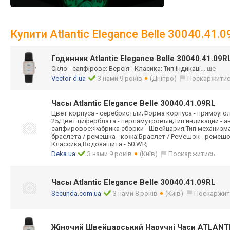
Купити Atlantic Elegance Belle 30040.41.
Годинник Atlantic Elegance Belle 30040.41.09R
Скло - сапфірове; Версія - Класика; Тип індикаці
... ще
Vector-d.ua
З нами 9 років
(Дніпро)
Поскаржити
Часы Atlantic Elegance Belle 30040.41.09RL
Цвет корпуса - серебристый;Форма корпуса - прямоуго
25;Цвет циферблата - перламутровый;Тип индикации - а
сапфировое;Фабрика сборки - Швейцария;Тип механизм
браслета / ремешка - кожа;Браслет / Ремешок - ремешо
Классика;Водозащита - 50 WR;
Deka.ua
З нами 9 років
(Київ)
Поскаржитись
Часы Atlantic Elegance Belle 30040.41.09RL
Secunda.com.ua
З нами 8 років
(Київ)
Поскаржит
Жіночий Швейцарський Наручні Часи ATLANTI