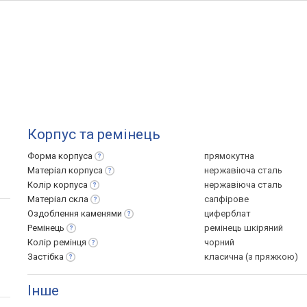
Корпус та ремінець
Форма
корпуса
прямокутна
Матеріал
корпуса
нержавіюча сталь
Колір
корпуса
нержавіюча сталь
Матеріал
скла
сапфірове
Оздоблення
каменями
циферблат
Ремінець
ремінець шкіряний
Колір
ремінця
чорний
Застібка
класична (з пряжкою)
Інше