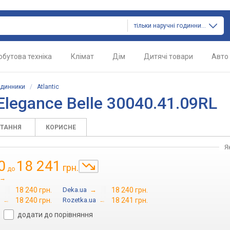
тільки наручні годинники
обутова техніка
Клімат
Дім
Дитячі товари
Авто
одинники
/
Atlantic
 Elegance Belle 30040.41.09RL
ИТАННЯ
КОРИСНЕ
Я
0
18 241
грн.
до
→
18 240 грн.
Deka.ua
→
18 240 грн.
→
18 240 грн.
Rozetka.ua
→
18 241 грн.
додати до порівняння