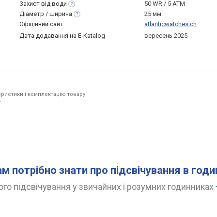
Захист від
води
50 WR / 5 ATM
Діаметр /
ширина
25 мм
Офіційний сайт
atlanticwatches.ch
Дата додавання на E-Katalog
вересень 2025
ристики і комплектацію товару
.
ам потрібно знати про підсвічування в год
го підсвічування у звичайних і розумних годинниках