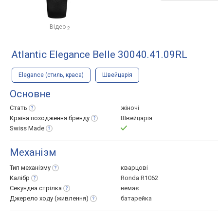
Відео
2
Atlantic Elegance Belle 30040.41.09RL
Elegance (стиль, краса)
Швейцарія
Основне
Стать
жіночі
Країна походження
бренду
Швейцарія
Swiss
Made
Механізм
Тип
механізму
кварцові
Калібр
Ronda R1062
Секундна
стрілка
немає
Джерело ходу
(живлення)
батарейка