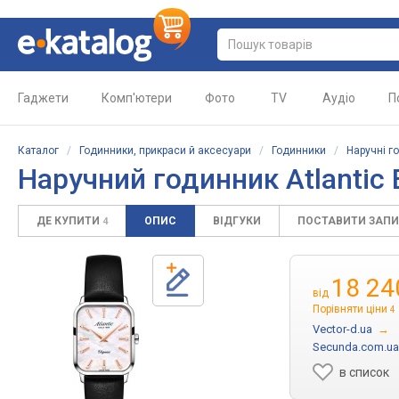
Гаджети
Комп'ютери
Фото
TV
Аудіо
П
Каталог
/
Годинники, прикраси й аксесуари
/
Годинники
/
Наручні г
Наручний годинник
Atlantic
ДЕ КУПИТИ
ОПИС
ВІДГУКИ
ПОСТАВИТИ ЗАП
4
18 24
від
Порівняти ціни
4
Vector-d.ua
→
Secunda.com.ua
в список