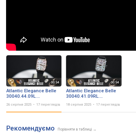
Atlantic Elegance Belle
Atlantic Elegance Belle
30040.44.09L.
30040.41.09RL.
Огляд\Review by
Огляд\Review by
26 серпня 2025
17 переглядів
18 серпня 2025
17 переглядів
secunda.com.ua
secunda.com.ua
Рекомендуємо
Порівняти в таблиці
→