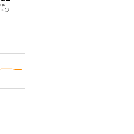
ць:
net
п.