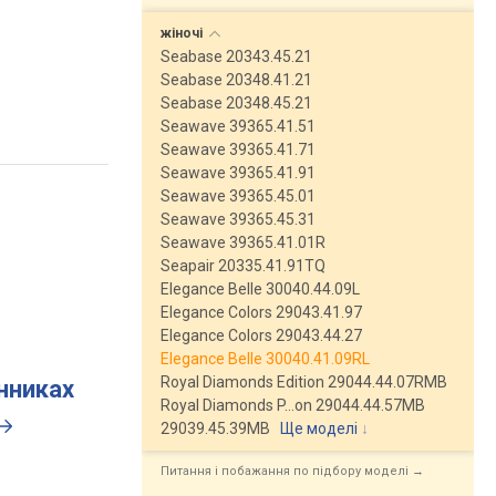
жіночі
Seabase 20343.45.21
Seabase 20348.41.21
Seabase 20348.45.21
Seawave 39365.41.51
Seawave 39365.41.71
Seawave 39365.41.91
Seawave 39365.45.01
Seawave 39365.45.31
Seawave 39365.41.01R
Seapair 20335.41.91TQ
Elegance Belle 30040.44.09L
Elegance Colors 29043.41.97
Elegance Colors 29043.44.27
Elegance Belle 30040.41.09RL
Royal Diamonds Edition 29044.44.07RMB
инниках
Royal Diamonds P…on 29044.44.57MB
29039.45.39MB
Ще моделі
↓
Питання і побажання по підбору моделі →