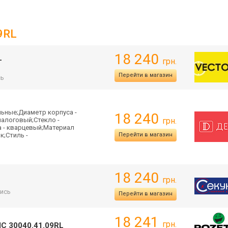
09RL
18 240
L
грн.
Перейти в магазин
сь
льные;Диаметр корпуса -
18 240
налоговый;Стекло -
грн.
а - кварцевый;Материал
к;Стиль -
Перейти в магазин
18 240
грн.
ись
Перейти в магазин
18 241
грн.
C 30040.41.09RL