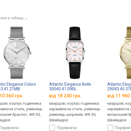
няти в таблиці
→
ntic Elegance Colors
Atlantic Elegance Belle
Atlantic Ele
43.41.21MB
30040.41.09RL
29043.45.3
10 360 грн.
від 18 240 грн.
від 11 960 
цові, корпус годинника
кварцові, корпус годинника
кварцові, ко
авіюча сталь, ремінець:
нержавіюча сталь, ремінець:
нержавіюча с
нський браслет, WR 30,
ремінець шкіряний, WR 30,
міланський б
царія
Швейцарія
Швейцарія
порівняти
порівняти
порівн