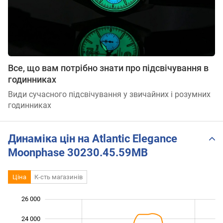
Все, що вам потрібно знати про підсвічування в
годинниках
Види сучасного підсвічування у звичайних і розумних
годинниках
Динаміка цін на Atlantic Elegance
Moonphase 30230.45.59MB
Ціна
К-сть магазинів
26 000
 000
 000
 000
24 000