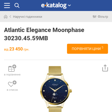
Наручні годинники
Фільтр
Шукали
раніше
Atlantic Elegance Moonphase
30230.45.59MB
5
23 450
ПОРІВНЯТИ ЦІНИ
від
грн.
в порівняння
в список