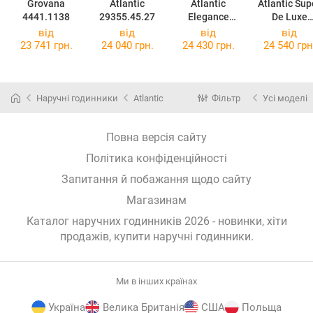
Grovana
Atlantic
Atlantic
Atlantic Sup
4441.1138
29355.45.27
Elegance
De Luxe
Moonphase
29355.44.2
від
від
від
від
30230.44.59M
B
23 741 грн.
24 040 грн.
24 430 грн.
24 540 грн
B
Наручні годинники
Atlantic
Фільтр
Усі моделі
Повна версія сайту
Політика конфіденційності
Запитання й побажання щодо сайту
Магазинам
Каталог наручних годинників 2026 - новинки, хіти
продажів,
купити наручні годинники
.
Ми в інших країнах
Україна
Велика Британія
США
Польща