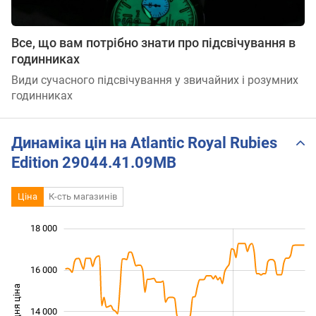
Все, що вам потрібно знати про підсвічування в
годинниках
Види сучасного підсвічування у звичайних і розумних
годинниках
Динаміка цін на Atlantic Royal Rubies
Edition 29044.41.09MB
Ціна
К-сть магазинів
 000
 000
 000
 000
 000
 000
18 000
16 000
Середня ціна
14 000
11 000