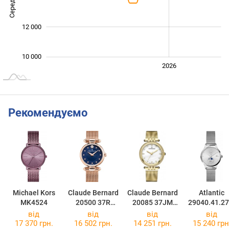
12 000
10 000
2024
2025
2028
2026
L
Рекомендуємо
Michael Kors
Claude Bernard
Claude Bernard
Atlantic
MK4524
20500 37R
20085 37JM
29040.41.2
BUIFR2
NAPD
B
від
від
від
від
17 370 грн.
16 502 грн.
14 251 грн.
15 240 грн