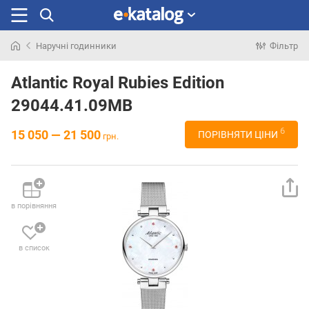
Наручні годинники
Фільтр
Шукали
раніше
Atlantic Royal Rubies Edition
29044.41.09MB
6
15 050 — 21 500
ПОРІВНЯТИ ЦІНИ
грн.
в порівняння
в список