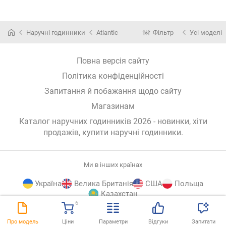
Наручні годинники
Atlantic
Фільтр
Усі моделі
Повна версія сайту
Політика конфіденційності
Запитання й побажання щодо сайту
Магазинам
Каталог наручних годинників 2026 - новинки, хіти
продажів,
купити наручні годинники
.
Ми в інших країнах
Україна
Велика Британія
США
Польща
Казахстан
6
E-
© E-Katalog, 2026
ВГОРУ
Про модель
Ціни
Параметри
Відгуки
Запитати