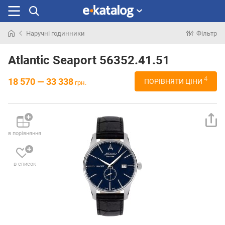
Наручні годинники
Фільтр
Шукали
раніше
Atlantic Seaport 56352.41.51
4
18 570 — 33 338
ПОРІВНЯТИ ЦІНИ
грн.
в порівняння
в список