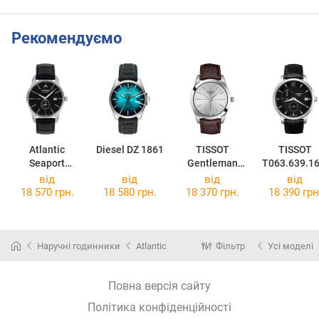
Рекомендуємо
Atlantic
Diesel DZ 1861
TISSOT
TISSOT
Seaport
Gentleman
T063.639.16
56352.41.61
T127.410.16.0
57.00
від
від
від
від
31.01
18 570 грн.
18 580 грн.
18 370 грн.
18 390 грн
Наручні годинники
Atlantic
Фільтр
Усі моделі
Повна версія сайту
Політика конфіденційності