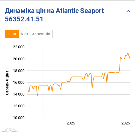
Динаміка цін на Atlantic Seaport
56352.41.51
Ціна
К-сть магазинів
22 000
 000
 000
 000
20 000
18 000
Середня ціна
16 000
10 000
14 000
12 000
10 000
2024
2027
2025
2026
L