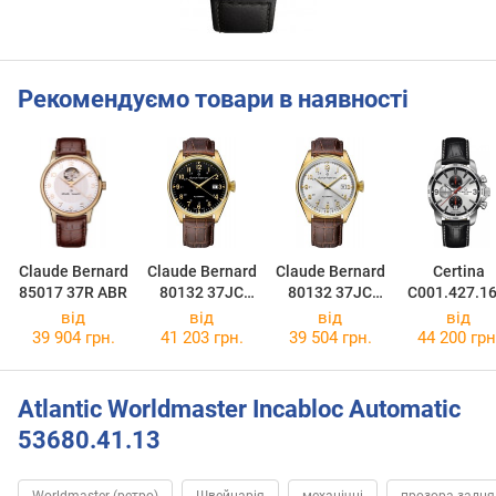
Рекомендуємо товари в наявності
Claude Bernard
Claude Bernard
Claude Bernard
Certina
85017 37R ABR
80132 37JC
80132 37JC
C001.427.16
NID
AID
37.01
від
від
від
від
39 904 грн.
41 203 грн.
39 504 грн.
44 200 грн
Atlantic Worldmaster Incabloc Automatic
53680.41.13
Worldmaster (ретро)
Швейцарія
механічні
прозора задня