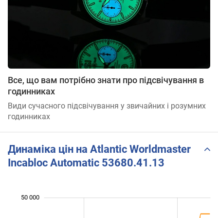
Все, що вам потрібно знати про підсвічування в
годинниках
Види сучасного підсвічування у звичайних і розумних
годинниках
Динаміка цін на Atlantic Worldmaster
Incabloc Automatic 53680.41.13
 000
 000
 000
 000
 000
0
50 000