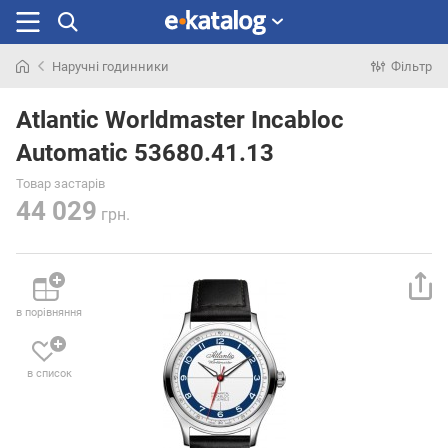
Наручні годинники
Фільтр
Шукали
раніше
Atlantic Worldmaster Incabloc
Automatic 53680.41.13
Товар застарів
44 029
грн.
в порівняння
в список