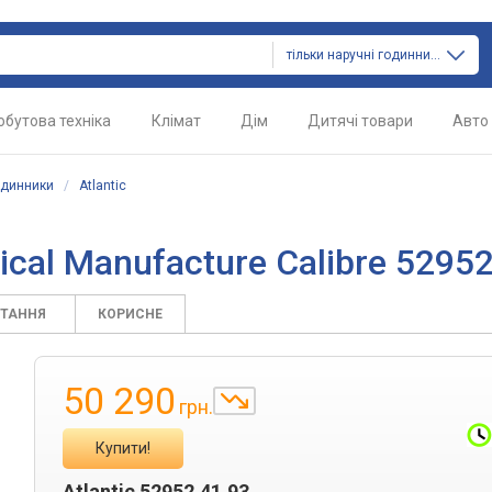
тільки наручні годинники
обутова техніка
Клімат
Дім
Дитячі товари
Авто
одинники
/
Atlantic
ical Manufacture Calibre 52952
ИТАННЯ
КОРИСНЕ
50 290
грн.
Купити!
Atlantic 52952.41.93