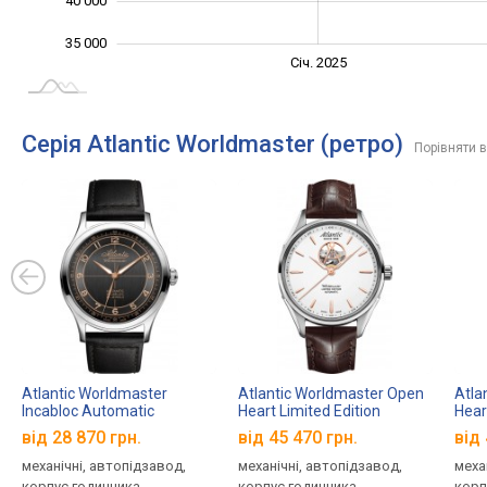
40 000
35 000
Січ. 2027
Лип.
Січ. 2025
L
Серія Atlantic Worldmaster (ретро)
Порівняти в
Atlantic Worldmaster
Atlantic Worldmaster Open
Atla
Incabloc Automatic
Heart Limited Edition
Hear
53780.41.43R
52780.41.21R
5278
від 28 870 грн.
від 45 470 грн.
від 
механічні, автопідзавод,
механічні, автопідзавод,
меха
корпус годинника
корпус годинника
корп