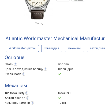
Фото
4
Atlantic Worldmaster Mechanical Manufactur
Worldmaster (ретро)
Швейцарія
механічні
автопідза
Основне
Стать
чоловічі
Країна походження
бренду
Швейцарія
Swiss
Made
Механізм
Тип
механізму
механічні
Автопідзавод
Кількість
каменів
17 шт.