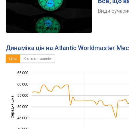
Все, що в
Види сучасно
Динаміка цін на Atlantic Worldmaster Mec
Ціна
К-сть магазинів
65 000
25 000
30 000
70 000
60 000
55 000
Середня ціна
50 000
35 000
45 000