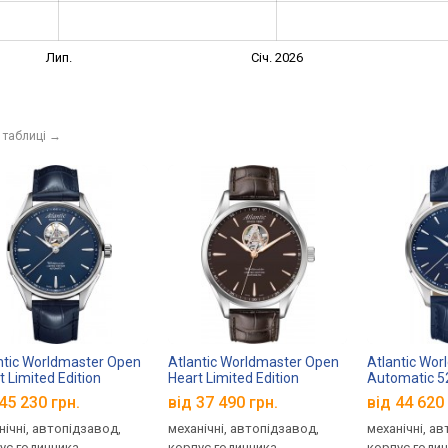
Лип.
Січ. 2026
 таблиці
→
ntic Worldmaster Open
Atlantic Worldmaster Open
Atlantic Wo
t Limited Edition
Heart Limited Edition
Automatic 5
0.41.51
52780.41.81R
45 230 грн.
від 37 490 грн.
від 44 620 
нічні, автопідзавод,
механічні, автопідзавод,
механічні, а
ус годинника
корпус годинника
корпус годи