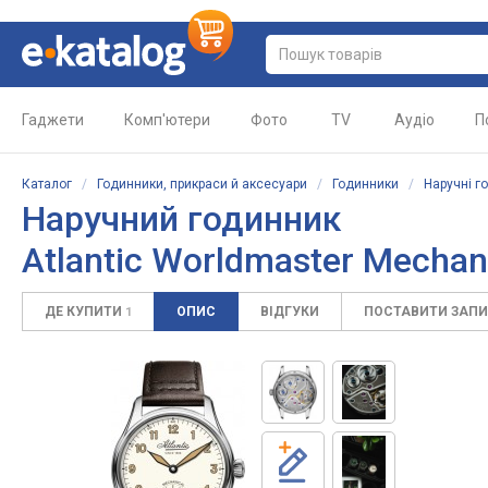
Гаджети
Комп'ютери
Фото
TV
Аудіо
П
Каталог
/
Годинники, прикраси й аксесуари
/
Годинники
/
Наручні г
Наручний годинник
Atlantic Worldmaster Mechan
ДЕ КУПИТИ
ОПИС
ВІДГУКИ
ПОСТАВИТИ ЗАП
1