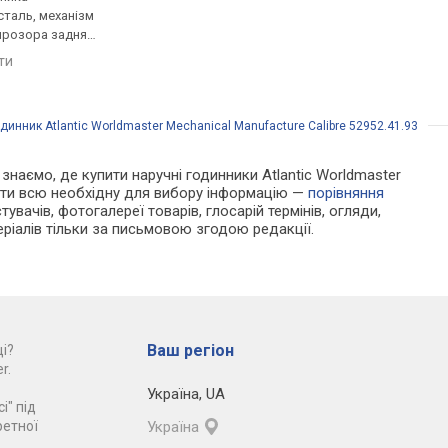
таль, механізм
нержавіюча сталь, механізм
нержавіюча сталь, м
прозора задня
з каменями, прозора задня
з каменями, прозора
нець: ремінець
кришка, ремінець: ремінець
кришка, ремінець: ре
яти
порівняти
порівняти
 50, Швейцарія
шкіряний, WR 200, Швейцарія
шкіряний, WR 100, Ш
динник Atlantic Worldmaster Mechanical Manufacture Calibre 52952.41.93
и знаємо, де купити наручні годинники Atlantic Worldmaster
айти всю необхідну для вибору інформацію —
порівняння
увачів, фотогалереї товарів, глосарій термінів, огляди,
еріалів тільки за письмовою згодою редакції.
Ваш регіон
і?
r.
Україна
,
UA
і" під
ретної
Україна