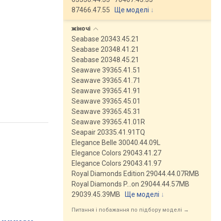
87466.47.55
Ще моделі
↓
жіночі
Seabase 20343.45.21
Seabase 20348.41.21
Seabase 20348.45.21
Seawave 39365.41.51
Seawave 39365.41.71
Seawave 39365.41.91
Seawave 39365.45.01
Seawave 39365.45.31
Seawave 39365.41.01R
Seapair 20335.41.91TQ
Elegance Belle 30040.44.09L
Elegance Colors 29043.41.27
Elegance Colors 29043.41.97
Royal Diamonds Edition 29044.44.07RMB
Royal Diamonds P…on 29044.44.57MB
29039.45.39MB
Ще моделі
↓
Питання і побажання по підбору моделі →