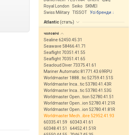
Royal London
Seiko
SKMEI
Swiss Military
TISSOT
Усі бренди
Atlantic
(
стать
)
чоловічі
Sealine 62450.45.31
Seawave 58466.41.71
Seaflight 70351.41.55
Seaflight 70351.41.65
Seacloud Diver 73375.41.61
Mariner Automatic 81771.43.69RPU
Worldmaster 1888…tic 52759.41.51S
Worldmaster Inca…tic 53780.41.43R
Worldmaster Inca…tic 53780.41.53G
Worldmaster Open…tion 52780.41.51
Worldmaster Open…ion 52780.41.21R
Worldmaster Open…ion 52780.41.81R
Worldmaster Mech…ibre 52952.41.93
60335.41.59
60343.41.61
60348.41.51
64452.41.51R
65550.44.55
70467.45.35