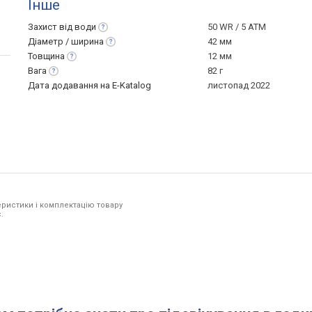
Інше
Захист від
води
50 WR / 5 ATM
Діаметр /
ширина
42 мм
Товщина
12 мм
Вага
82 г
Дата додавання на E-Katalog
листопад 2022
ристики і комплектацію товару
.