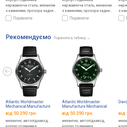
нержавіюча сталь, механізм
нержавіюча сталь, механізм
нерж
з каменями, прозора задня
з каменями, прозора задня
з ка
кришка, ремінець: ремінець
кришка, ремінець: ремінець
криш
порівняти
порівняти
шкіряний, WR 50, Швейцарія
шкіряний, WR 50, Швейцарія
шкір
Рекомендуємо
Порівняти в таблиці
→
Atlantic Worldmaster
Atlantic Worldmaster
Davo
Mechanical Manufacture
Manufacture Mechanical
Calibre 52952.41.63
52952.41.73
від 50 290 грн.
від 50 290 грн.
від 
механічні, автопідзавод,
механічні, автопідзавод,
меха
корпус годинника
корпус годинника
корп