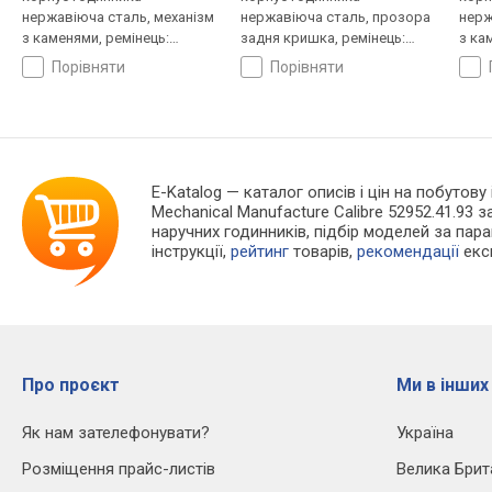
нержавіюча сталь, механізм
нержавіюча сталь, прозора
нерж
з каменями, ремінець:
задня кришка, ремінець:
з ка
ремінець шкіряний, WR 50,
ремінець шкіряний, WR 50,
криш
порівняти
порівняти
Швейцарія
Швейцарія
шкір
E-Katalog
— каталог описів і цін на побутову 
Mechanical Manufacture Calibre 52952.41.93
наручних годинників, підбір моделей за пар
інструкції,
рейтинг
товарів,
рекомендації
екс
Про проєкт
Ми в інших
Як нам зателефонувати?
Україна
Розміщення прайс-листів
Велика Брит