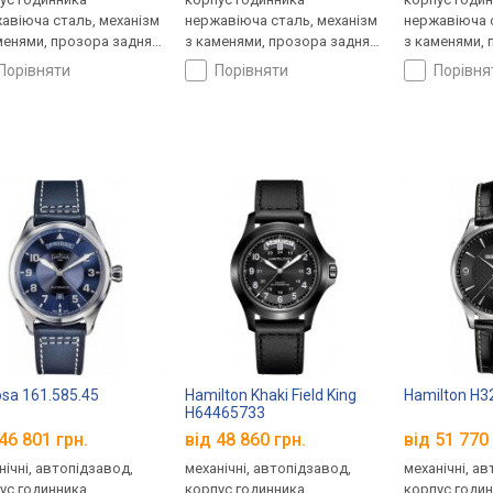
авіюча сталь, механізм
нержавіюча сталь, механізм
нержавіюча с
менями, прозора задня
з каменями, прозора задня
з каменями, 
ка, ремінець: ремінець
кришка, ремінець: ремінець
кришка, ремі
порівняти
порівняти
порівн
яний, WR 50, Швейцарія
шкіряний, WR 50, Швейцарія
шкіряний, WR
sa 161.585.45
Hamilton Khaki Field King
Hamilton H
H64465733
46 801 грн.
від 48 860 грн.
від 51 770 
нічні, автопідзавод,
механічні, автопідзавод,
механічні, а
ус годинника
корпус годинника
корпус годи