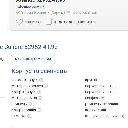
Taketime.com.ua
З нами 9 років
(Харків)
Поскаржитись
в список
додати до порівняння
e Calibre 52952.41.93
вод
механізм з каменями
Корпус та ремінець
Форма
корпуса
кругла
Матеріал
корпуса
нержавіюча сталь
Колір
корпуса
нержавіюча сталь
Матеріал
скла
сапфірове
Ремінець
ремінець шкіряний
Колір
ремінця
коричневий
Застібка
класична (з пряжкою)