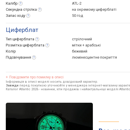
Калібр
ATL-2
Секундна
стрілка
на окремому циферблаті
Запас
ходу
50 год
Циферблат
Тип
циферблата
стрілочний
Розмітка
циферблата
мітки + арабські
Колір
бежевий
Підсвічування
люмінесцентне покриття
Повідомити про помилку в описі
Інформація в описі моделі носить довідковий характер.
Завжди
перед покупкою уточнюйте у менеджера інтернет-магазину характе
Каталог Atlantic 2026
- новинки, хіти продажів і найактуальніші моделі Atlantic