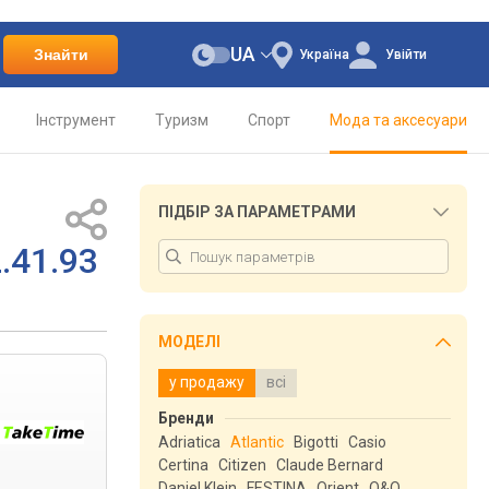
UA
Знайти
Україна
Увійти
Інструмент
Туризм
Спорт
Мода та аксесуари
ПІДБІР ЗА ПАРАМЕТРАМИ
.41.93
МОДЕЛІ
у продажу
всі
Бренди
Adriatica
Atlantic
Bigotti
Casio
Certina
Citizen
Claude Bernard
Daniel Klein
FESTINA
Orient
Q&Q