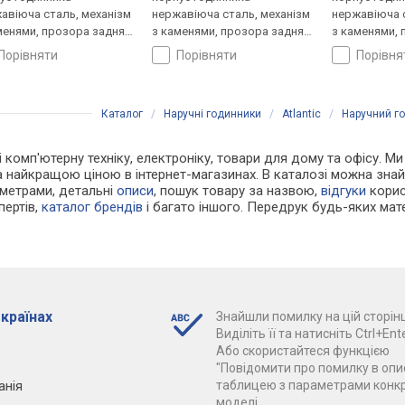
авіюча сталь, механізм
нержавіюча сталь, механізм
нержавіюча с
менями, прозора задня
з каменями, прозора задня
з каменями, 
ка, ремінець: ремінець
кришка, ремінець: ремінець
кришка, ремі
порівняти
порівняти
порівн
яний, WR 50, Швейцарія
шкіряний, WR 50, Швейцарія
шкіряний, WR
Каталог
/
Наручні годинники
/
Atlantic
/
Наручний го
і комп'ютерну техніку, електроніку, товари для дому та офісу. М
 за найкращою ціною в інтернет-магазинах. В каталозі можна зн
аметрами, детальні
описи
, пошук товару за назвою,
відгуки
корист
пертів,
каталог брендів
і багато іншого. Передрук будь-яких мат
 країнах
Знайшли помилку на цій сторінц
Виділіть її та натисніть Ctrl+Ente
Або скористайтеся функцією
"Повідомити про помилку в опис
анія
таблицею з параметрами конк
моделі.