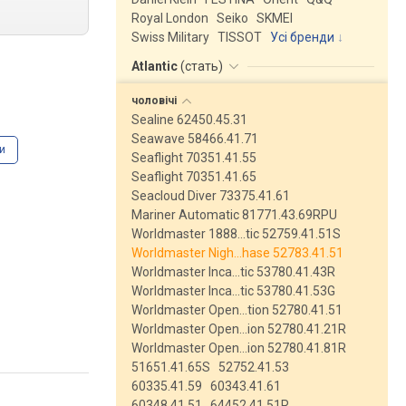
Royal London
Seiko
SKMEI
Swiss Military
TISSOT
Усі бренди
Atlantic
(
стать
)
чоловічі
Sealine 62450.45.31
Seawave 58466.41.71
и
Seaflight 70351.41.55
Seaflight 70351.41.65
Seacloud Diver 73375.41.61
Mariner Automatic 81771.43.69RPU
Worldmaster 1888…tic 52759.41.51S
Worldmaster Nigh…hase 52783.41.51
Worldmaster Inca…tic 53780.41.43R
Worldmaster Inca…tic 53780.41.53G
Worldmaster Open…tion 52780.41.51
Worldmaster Open…ion 52780.41.21R
Worldmaster Open…ion 52780.41.81R
51651.41.65S
52752.41.53
60335.41.59
60343.41.61
60348.41.51
64452.41.51R