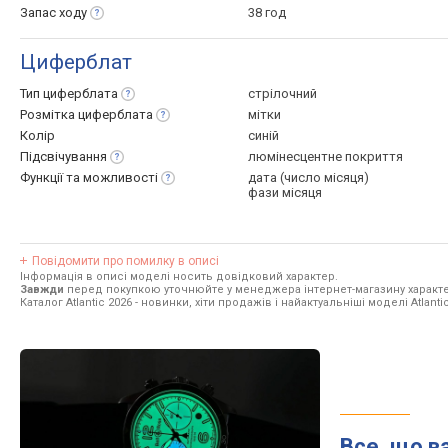
Запас
ходу
38 год
Циферблат
Тип
циферблата
стрілочний
Розмітка
циферблата
мітки
Колір
синій
Підсвічування
люмінесцентне покриття
Функції та
можливості
дата (число місяця)
фази місяця
Повідомити про помилку в описі
Інформація в описі моделі носить довідковий характер.
Завжди
перед покупкою уточнюйте у менеджера інтернет-магазину характе
Каталог Atlantic 2026
- новинки, хіти продажів і найактуальніші моделі Atlantic
Все, що в