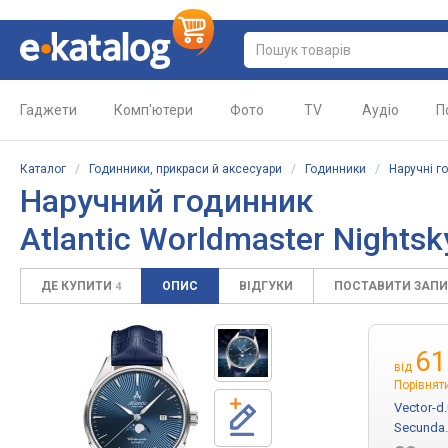
Гаджети
Комп'ютери
Фото
TV
Аудіо
П
Каталог
/
Годинники, прикраси й аксесуари
/
Годинники
/
Наручні г
Наручний годинник
Atlantic Worldmaster Nights
ДЕ КУПИТИ
ОПИС
ВІДГУКИ
ПОСТАВИТИ ЗАП
4
61
від
Порівняти
Vector-d
Secunda