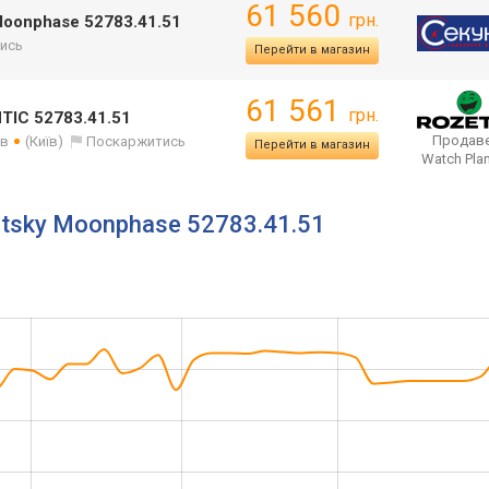
61 560
грн.
Moonphase 52783.41.51
ись
Перейти в магазин
61 561
грн.
TIC 52783.41.51
Продаве
ів
(Київ)
Поскаржитись
Перейти в магазин
Watch Pla
ghtsky Moonphase 52783.41.51