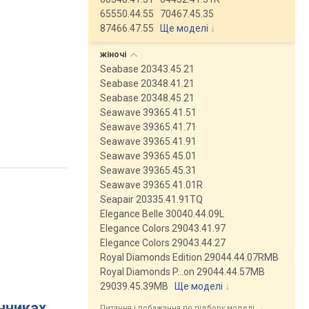
65550.44.55
70467.45.35
87466.47.55
Ще моделі
↓
жіночі
Seabase 20343.45.21
Seabase 20348.41.21
Seabase 20348.45.21
Seawave 39365.41.51
Seawave 39365.41.71
Seawave 39365.41.91
Seawave 39365.45.01
Seawave 39365.45.31
Seawave 39365.41.01R
Seapair 20335.41.91TQ
Elegance Belle 30040.44.09L
Elegance Colors 29043.41.97
Elegance Colors 29043.44.27
Royal Diamonds Edition 29044.44.07RMB
Royal Diamonds P…on 29044.44.57MB
29039.45.39MB
Ще моделі
↓
инниках
Питання і побажання по підбору моделі →