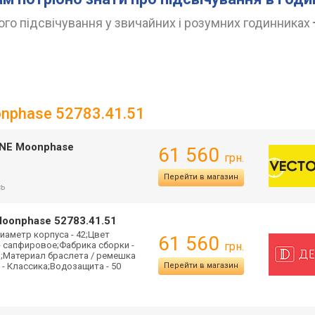
го підсвічування у звичайних і розумних годинниках
onphase 52783.41.51
c NE Moonphase
61 560
грн.
Перейти в магазин
сь
Moonphase 52783.41.51
иаметр корпуса - 42;Цвет
61 560
 - сапфировое;Фабрика сборки -
грн.
м;Материал браслета / ремешка
 - Классика;Водозащита - 50
Перейти в магазин