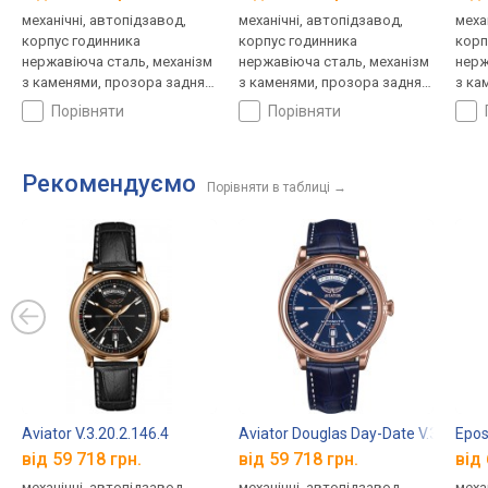
механічні, автопідзавод,
механічні, автопідзавод,
меха
корпус годинника
корпус годинника
корп
нержавіюча сталь, механізм
нержавіюча сталь, механізм
нерж
з каменями, прозора задня
з каменями, прозора задня
з ка
кришка, ремінець: ремінець
кришка, ремінець: ремінець
криш
порівняти
порівняти
шкіряний, WR 50, Швейцарія
шкіряний, WR 50, Швейцарія
шкір
Рекомендуємо
Порівняти в таблиці
→
Aviator V.3.20.2.146.4
Aviator Douglas Day-Date V.3.20.2.2
Epos
від 59 718 грн.
від 59 718 грн.
від 
механічні, автопідзавод,
механічні, автопідзавод,
меха