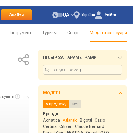
UA
Знайти
Україна
Увійти
Інструмент
Туризм
Спорт
Мода та аксесуари
ПІДБІР ЗА ПАРАМЕТРАМИ
МОДЕЛІ
к купити
у продажу
всі
Бренди
Adriatica
Atlantic
Bigotti
Casio
Certina
Citizen
Claude Bernard
Daniel Klein
FESTINA
Orient
Q&Q