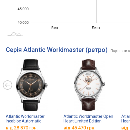
45 000
40 000
Лип.
Вер.
Вер.
Лист.
L
Серія Atlantic Worldmaster (ретро)
Порівняти в
Atlantic Worldmaster
Atlantic Worldmaster Open
Atla
Incabloc Automatic
Heart Limited Edition
Hear
53780.41.43R
52780.41.21R
5278
від 28 870 грн.
від 45 470 грн.
від 