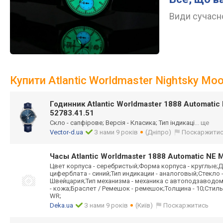
Види сучасно
Купити Atlantic Worldmaster Nightsky Mo
Годинник Atlantic Worldmaster 1888 Automati
52783.41.51
Скло - сапфірове; Версія - Класика; Тип індикаці
... ще
Vector-d.ua
З нами 9 років
(Дніпро)
Поскаржити
Часы Atlantic Worldmaster 1888 Automatic NE 
Цвет корпуса - серебристый;Форма корпуса - круглые;Д
циферблата - синий;Тип индикации - аналоговый;Стекло
Швейцария;Тип механизма - механика с автоподзаводо
- кожа;Браслет / Ремешок - ремешок;Толщина - 10;Стиль
WR;
Deka.ua
З нами 9 років
(Київ)
Поскаржитись