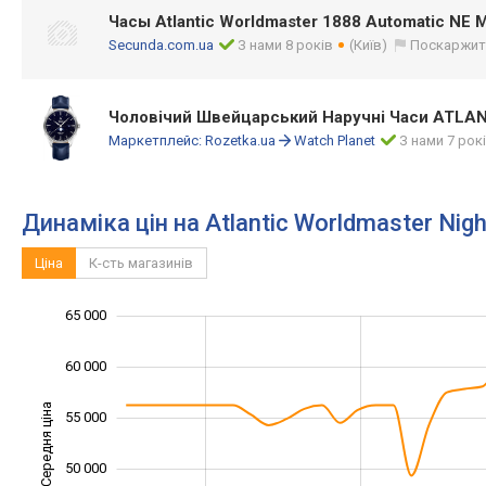
Часы Atlantic Worldmaster 1888 Automatic NE 
Secunda.com.ua
З нами 8 років
(Київ)
Поскаржит
Чоловічий Швейцарський Наручні Часи ATLAN
Маркетплейс:
Rozetka.ua
Watch Planet
З нами 7 рок
Динаміка цін на Atlantic Worldmaster Ni
Ціна
К-сть магазинів
65 000
30 000
35 000
70 000
60 000
Середня ціна
55 000
40 000
50 000