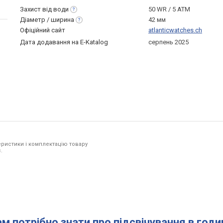
Захист від
води
50 WR / 5 ATM
Діаметр /
ширина
42 мм
Офіційний сайт
atlanticwatches.ch
Дата додавання на E-Katalog
серпень 2025
ристики і комплектацію товару
.
ам потрібно знати про підсвічування в год