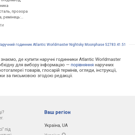
нника
корпус годинника
корпус годинника
сталь, прозора
нержавіюча сталь, механізм
нержавіюча сталь, м
, ремінець:
з каменями, прозора задня
з каменями, прозора
ряний, WR 100,
кришка, ремінець: ремінець
кришка, світовий час
яти
порівняти
порівняти
шкіряний, WR 100, Швейцарія
ремінець: ремінець
шкіряний, WR 30, Шв
Наручний годинник Atlantic Worldmaster Nightsky Moonphase 52783.41.51
и знаємо, де купити наручні годинники Atlantic Worldmaster
еобхідну для вибору інформацію —
порівняння
наручних
тогалереї товарів, глосарій термінів, огляди, інструкції,
льки за письмовою згодою редакції.
Ваш регіон
і?
r.
Україна
,
UA
і" під
ретної