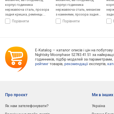
корпус годинника
корпус годинника
корп
нержавіюча сталь, прозора
нержавіюча сталь, механізм
нерж
задня кришка, ремінець:
з каменями, прозора задня
задн
ремінець шкіряний, WR 50,
кришка, ремінець: ремінець
ремі
порівняти
порівняти
Швейцарія
шкіряний, WR 100, Швейцарія
Швей
E-Katalog
— каталог описів і цін на побутову 
Nightsky Moonphase 52783.41.51 за найкращ
годинників, підбір моделей за параметрами,
рейтинг
товарів,
рекомендації
експертів,
кат
Про проєкт
Ми в інших
Як нам зателефонувати?
Україна