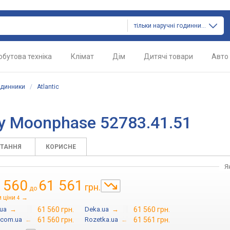
тільки наручні годинники
обутова техніка
Клімат
Дім
Дитячі товари
Авто
одинники
/
Atlantic
ky Moonphase 52783.41.51
ИТАННЯ
КОРИСНЕ
Я
 560
61 561
грн.
до
 ціни
→
4
.ua
→
61 560 грн.
Deka.ua
→
61 560 грн.
.com.ua
→
61 560 грн.
Rozetka.ua
→
61 561 грн.