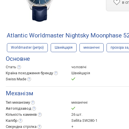
в с
Atlantic Worldmaster Nightsky Moonphase 5
Worldmaster (ретро)
Швейцарія
механічні
прозора за
Основне
Стать
чоловічі
Країна походження
бренду
Швейцарія
Swiss
Made
Механізм
Тип
механізму
механічні
Автопідзавод
Кількість
каменів
26 шт.
Калібр
Sellita SW280-1
Секундна
стрілка
+