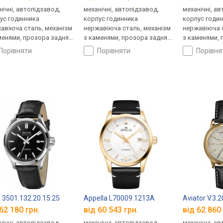
нічні, автопідзавод,
механічні, автопідзавод,
механічні, а
ус годинника
корпус годинника
корпус годи
авіюча сталь, механізм
нержавіюча сталь, механізм
нержавіюча с
менями, прозора задня
з каменями, прозора задня
з каменями, 
ка, ремінець: ремінець
кришка, ремінець: ремінець
кришка, ремі
порівняти
порівняти
порівн
яний, WR 50, Швейцарія
шкіряний, WR 50, Швейцарія
шкіряний, WR
25.4
 3501.132.20.15.25
Appella L70009.1213A
Aviator V.3.2
62 180 грн.
від 60 543 грн.
від 62 860 
нічні, автопідзавод,
механічні, автопідзавод,
механічні, а