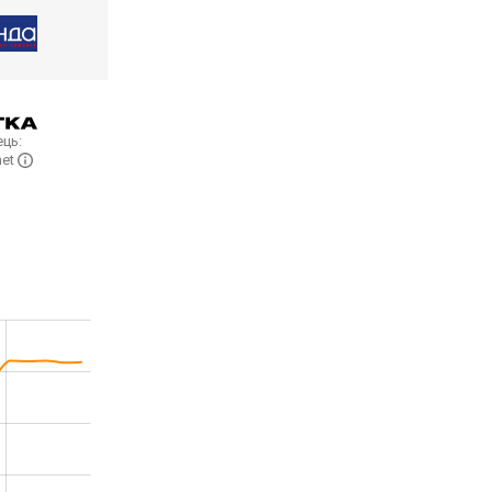
ць:
net