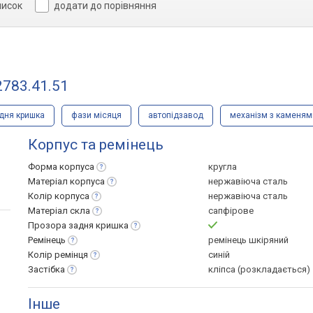
писок
додати до порівняння
2783.41.51
дня кришка
фази місяця
автопідзавод
механізм з каменям
Корпус та ремінець
Форма
корпуса
кругла
Матеріал
корпуса
нержавіюча сталь
Колір
корпуса
нержавіюча сталь
Матеріал
скла
сапфірове
Прозора задня
кришка
Ремінець
ремінець шкіряний
Колір
ремінця
синій
Застібка
кліпса (розкладається)
Інше