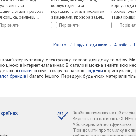
ус годинника
корпус годинника
корпус годи
авіюча сталь, прозора
нержавіюча сталь, механізм
нержавіюча 
я кришка, ремінець:
з каменями, прозора задня
задня кришка
нець шкіряний, WR 100,
кришка, ремінець: ремінець
ремінець шкі
порівняти
порівняти
порівн
царія
шкіряний, WR 30, Швейцарія
Швейцарія
Каталог
/
Наручні годинники
/
Atlantic
/
і комп'ютерну техніку, електроніку, товари для дому та офісу. М
ою ціною в інтернет-магазинах. В каталозі можна знайти всю н
 детальні
описи
, пошук товару за назвою,
відгуки
користувачів, фо
алог брендів
і багато іншого. Передрук будь-яких матеріалів ті
 країнах
Знайшли помилку на цій сторінц
Виділіть її та натисніть Ctrl+Ente
Або скористайтеся функцією
"Повідомити про помилку в опис
таблицею з параметрами конк