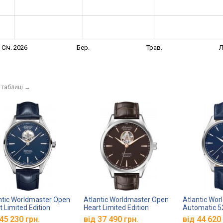
Січ. 2026
Бер.
Трав.
Л
 таблиці
→
ntic Worldmaster Open
Atlantic Worldmaster Open
Atlantic Wo
t Limited Edition
Heart Limited Edition
Automatic 5
0.41.51
52780.41.81R
45 230 грн.
від 37 490 грн.
від 44 620 