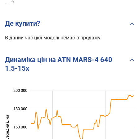
...
Де купити?
В даний час цієї моделі немає в продажу.
Динаміка цін на ATN MARS-4 640
1.5-15x
200 000
 000
 000
 000
 000
 000
 000
 000
180 000
Середня ціна
160 000
120 000