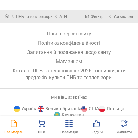
ПНБ та тепловізори
ATN
Фільтр
Усі моделі
Повна версія сайту
Політика конфіденційності
Запитання й побажання щодо сайту
Магазинам
Каталог ПНБ та тепловізорів 2026 - новинки, хіти
продажів,
купити ПНБ та тепловізори
.
Ми в інших країнах
Україна
Велика Британія
США
Польща
Казахстан
E-
© E-Katalog, 2026
ВГОРУ
Про модель
Ціни
Параметри
Відгуки
Запитати
Katalog