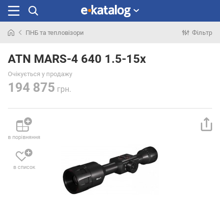
ПНБ та тепловізори
Фільтр
Шукали
раніше
ATN MARS-4 640 1.5-15x
Очікується у продажу
194 875
грн.
в порівняння
в список