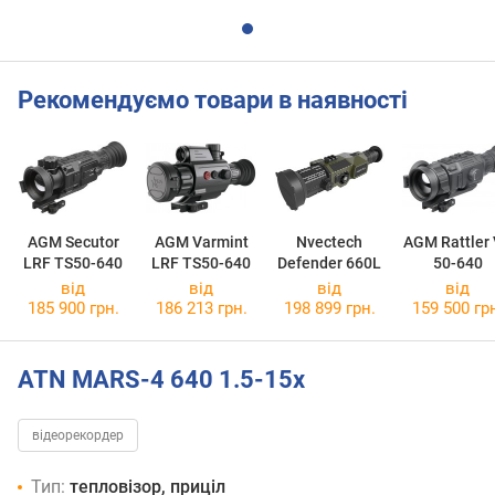
Рекомендуємо товари в наявності
AGM Secutor
AGM Varmint
Nvectech
AGM Rattler
LRF TS50-640
LRF TS50-640
Defender 660L
50-640
від
від
від
від
185 900 грн.
186 213 грн.
198 899 грн.
159 500 гр
ATN MARS-4 640 1.5-15x
відеорекордер
Тип:
тепловізор, приціл