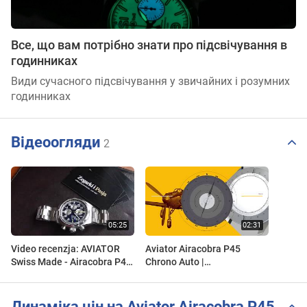
Все, що вам потрібно знати про підсвічування в
годинниках
Види сучасного підсвічування у звичайних і розумних
годинниках
Відеоогляди
2
Video recenzja: AVIATOR
Aviator Airacobra P45
Swiss Made - Airacobra P45
Chrono Auto |
Chrono Auto
ZEGAREK.NET
Динаміка цін на Aviator Airacobra P45