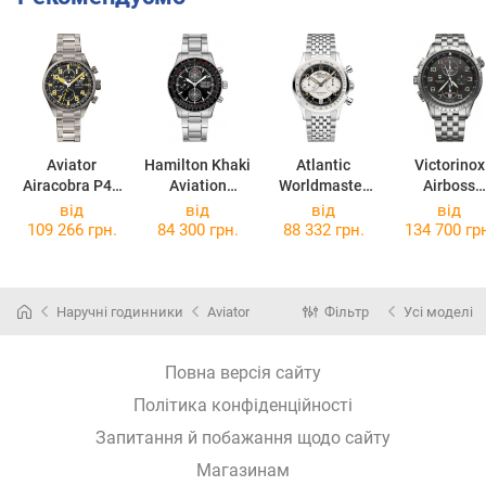
Aviator
Hamilton Khaki
Atlantic
Victorinox
Airacobra P45
Aviation
Worldmaster
Airboss
Chrono Auto
Converter
Bicompax
Mechanica
від
від
від
від
V.4.26.7.176.5
H76726130
52857.41.23
Chrono MAC
109 266 грн.
84 300 грн.
88 332 грн.
134 700 гр
V241722
Наручні годинники
Aviator
Фільтр
Усі моделі
Повна версія сайту
Політика конфіденційності
Запитання й побажання щодо сайту
Магазинам