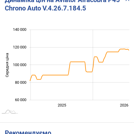
Chrono Auto V.4.26.7.184.5
 000
 000
 000
 000
 000
 000
140 000
120 000
Середня ціна
100 000
100 000
80 000
60 000
2024
2027
2025
2026
L
Рекомендуємо