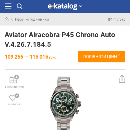
Наручні годинники
Фільтр
Шукали
раніше
Aviator Airacobra P45 Chrono Auto
V.4.26.7.184.5
2
109 266 — 115 015
ПОРІВНЯТИ ЦІНИ
грн.
в порівняння
в список