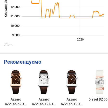
Середня ціна
12 000
10 000
11 000
10 000
9 000
2024
2025
2028
2026
L
Рекомендуємо
Azzaro
Azzaro
Azzaro
Diesel DZ 55
AZ2166.52HH.
AZ2166.12AH.0
AZ2166.12HH.