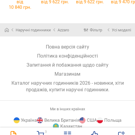
000
00
000
від
від 9 622 грн.
від 9 622 грн.
від 9 470 гр
10 840 грн.
Наручні годинники
Azzaro
Фільтр
Усі моделі
Повна версія сайту
Політика конфіденційності
Запитання й побажання щодо сайту
Магазинам
Каталог наручних годинників 2026 - новинки, хіти
продажів,
купити наручні годинники
.
Ми в інших країнах
Україна
Велика Британія
США
Польща
Казахстан
3