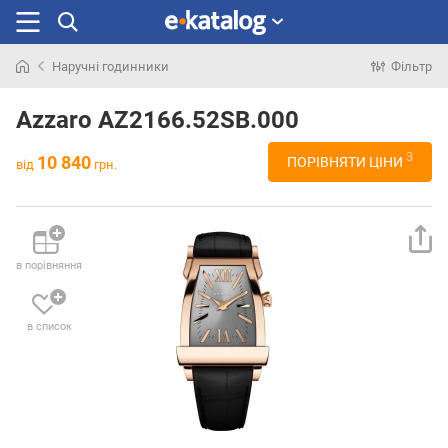
Наручні годинники
Фільтр
Шукали
раніше
Azzaro AZ2166.52SB.000
3
10 840
ПОРІВНЯТИ ЦІНИ
від
грн.
в порівняння
в список