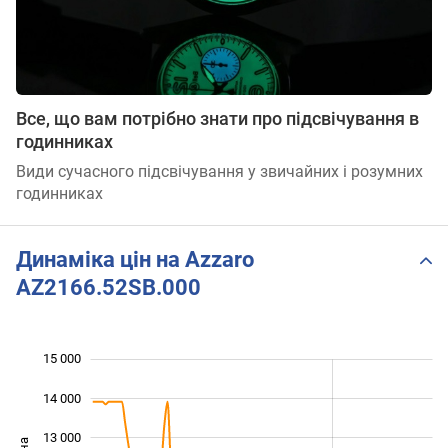
Все, що вам потрібно знати про підсвічування в
годинниках
Види сучасного підсвічування у звичайних і розумних
годинниках
Динаміка цін на Azzaro
AZ2166.52SB.000
15 000
 000
 000
 000
14 000
13 000