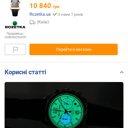
10 840
грн.
Rozetka.ua
З нами 7 років
(Київ)
Продавець:
CHRONOSHOP
Перейти в магазин
Корисні статті