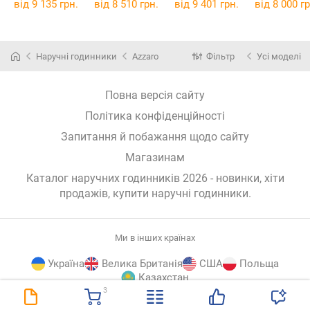
000
від 9 135 грн.
від 8 510 грн.
від 9 401 грн.
від 8 000 гр
Наручні годинники
Azzaro
Фільтр
Усі моделі
Повна версія сайту
Політика конфіденційності
Запитання й побажання щодо сайту
Магазинам
Каталог наручних годинників 2026 - новинки, хіти
продажів,
купити наручні годинники
.
Ми в інших країнах
Україна
Велика Британія
США
Польща
Казахстан
3
E-