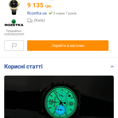
9 135
грн.
Rozetka.ua
З нами 7 років
(Київ)
Продавець:
CHRONOSHOP
Перейти в магазин
Корисні статті