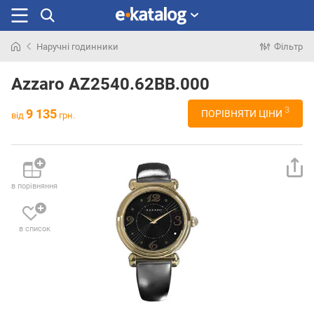
Наручні годинники
Фільтр
Шукали
раніше
Azzaro AZ2540.62BB.000
3
9 135
ПОРІВНЯТИ ЦІНИ
від
грн.
в порівняння
в список