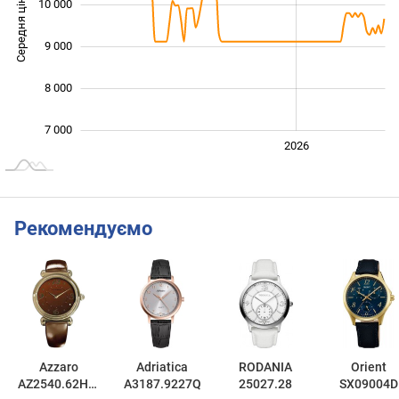
Середня ціна
10 000
10 000
9 000
8 000
7 000
2024
2025
2028
2026
L
Рекомендуємо
Azzaro
Adriatica
RODANIA
Orient
AZ2540.62HH.
A3187.9227Q
25027.28
SX09004D