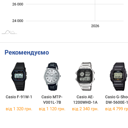
26 000
24 000
2024
2025
2028
2026
L
Рекомендуємо
Casio F-91W-1
Casio MTP-
Casio AE-
Casio G-Sho
V001L-7B
1200WHD-1A
DW-5600E-
від 1 320 грн.
від 1 120 грн.
від 2 340 грн.
від 4 799 гр