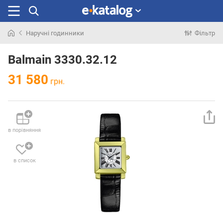
Наручні годинники
Фільтр
Шукали
раніше
Balmain 3330.32.12
31 580
грн.
в порівняння
в список