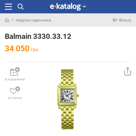
Наручні годинники
Фільтр
Шукали
раніше
Balmain 3330.33.12
34 050
грн.
в порівняння
в список