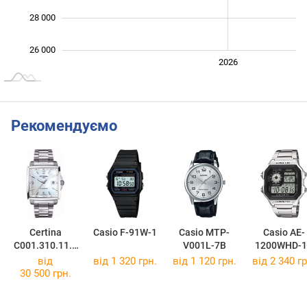
28 000
26 000
2024
2025
2028
2026
L
Рекомендуємо
Certina
Casio F-91W-1
Casio MTP-
Casio AE-
C001.310.11.1
V001L-7B
1200WHD-1
17.00
від
від 1 320 грн.
від 1 120 грн.
від 2 340 гр
30 500 грн.