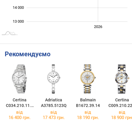
14 000
13 000
2024
2025
2028
2026
L
Рекомендуємо
Certina
Adriatica
Balmain
Certina
C034.210.11.0
A3785.5123Q
B1672.39.14
C009.210.22
37.00
12.00
від
від
від
від
16 400 грн.
17 473 грн.
18 190 грн.
18 900 грн