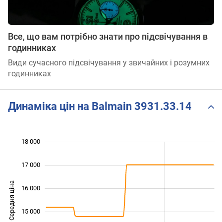
Все, що вам потрібно знати про підсвічування в
годинниках
Види сучасного підсвічування у звичайних і розумних
годинниках
Динаміка цін на Balmain 3931.33.14
 500
 500
 500
 000
 000
 000
18 000
17 000
Середня ціна
16 000
13 500
15 000