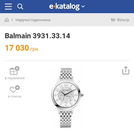
Наручні годинники
Фільтр
Шукали
раніше
Balmain 3931.33.14
17 030
грн.
в порівняння
в список