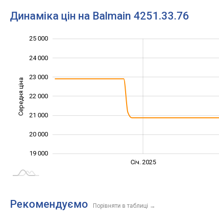
Динаміка цін на Balmain 4251.33.76
25 000
17 000
18 000
26 000
24 000
23 000
Середня ціна
22 000
19 000
21 000
20 000
19 000
Січ. 2027
Лип.
Січ. 2025
L
Рекомендуємо
Порівняти в таблиці
→