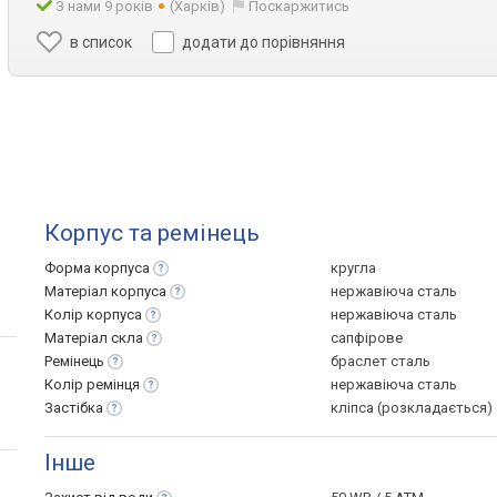
З нами 9 років
(Харків)
Поскаржитись
в список
додати до порівняння
Корпус та ремінець
Форма
корпуса
кругла
Матеріал
корпуса
нержавіюча сталь
Колір
корпуса
нержавіюча сталь
Матеріал
скла
сапфірове
Ремінець
браслет сталь
Колір
ремінця
нержавіюча сталь
Застібка
кліпса (розкладається)
Інше