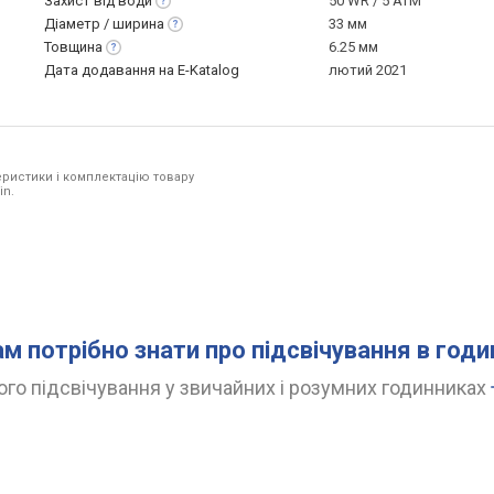
Захист від
води
50 WR / 5 ATM
Діаметр /
ширина
33 мм
Товщина
6.25 мм
Дата додавання на E-Katalog
лютий 2021
ристики і комплектацію товару
in.
ам потрібно знати про підсвічування в год
го підсвічування у звичайних і розумних годинниках