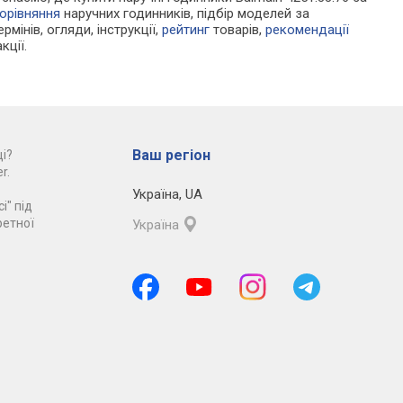
орівняння
наручних годинників, підбір моделей за
рмінів, огляди, інструкції,
рейтинг
товарів,
рекомендації
кції.
Ваш регіон
і?
r.
Україна
,
UA
і" під
ретної
Україна