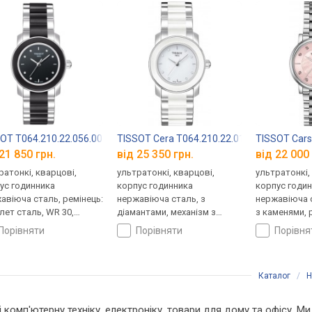
OT T064.210.22.056.00
TISSOT Cera T064.210.22.016.00
TISSOT Cars
21 850 грн.
від 25 350 грн.
від 22 000 
ратонкі, кварцові,
ультратонкі, кварцові,
ультратонкі,
ус годинника
корпус годинника
корпус годи
авіюча сталь, ремінець:
нержавіюча сталь, з
нержавіюча с
лет сталь, WR 30,
діамантами, механізм з
з каменями, 
царія
каменями, ремінець: браслет
браслет стал
порівняти
порівняти
порівн
сталь, WR 30, Швейцарія
Швейцарія
Каталог
/
Н
і комп'ютерну техніку, електроніку, товари для дому та офісу. М