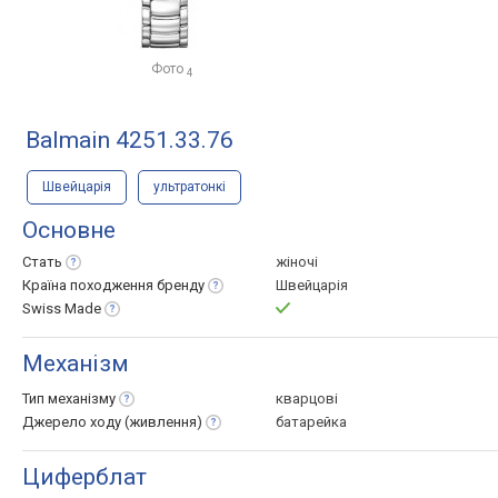
Фото
4
Balmain 4251.33.76
Швейцарія
ультратонкі
Основне
Стать
жіночі
Країна походження
бренду
Швейцарія
Swiss
Made
Механізм
Тип
механізму
кварцові
Джерело ходу
(живлення)
батарейка
Циферблат