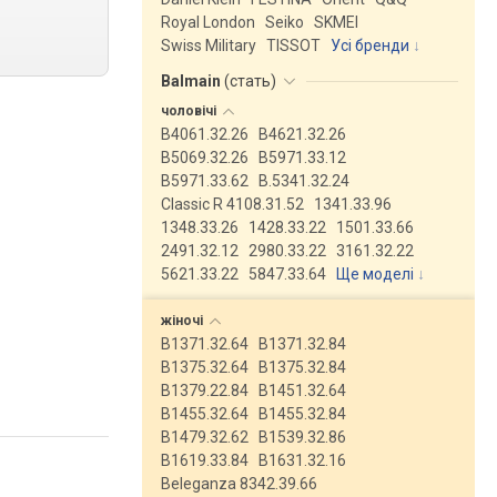
Royal London
Seiko
SKMEI
Swiss Military
TISSOT
Усі бренди
Balmain
(
стать
)
чоловічі
B4061.32.26
B4621.32.26
B5069.32.26
B5971.33.12
B5971.33.62
B.5341.32.24
Classic R 4108.31.52
1341.33.96
1348.33.26
1428.33.22
1501.33.66
2491.32.12
2980.33.22
3161.32.22
5621.33.22
5847.33.64
Ще моделі
↓
жіночі
B1371.32.64
B1371.32.84
B1375.32.64
B1375.32.84
B1379.22.84
B1451.32.64
B1455.32.64
B1455.32.84
B1479.32.62
B1539.32.86
B1619.33.84
B1631.32.16
Beleganza 8342.39.66