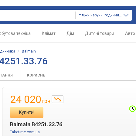
тільки наручні годинники
обутова техніка
Клімат
Дім
Дитячі товари
Авто
одинники
/
Balmain
4251.33.76
ИТАННЯ
КОРИСНЕ
24 020
грн.
Купити!
Balmain B4251.33.76
Taketime.com.ua