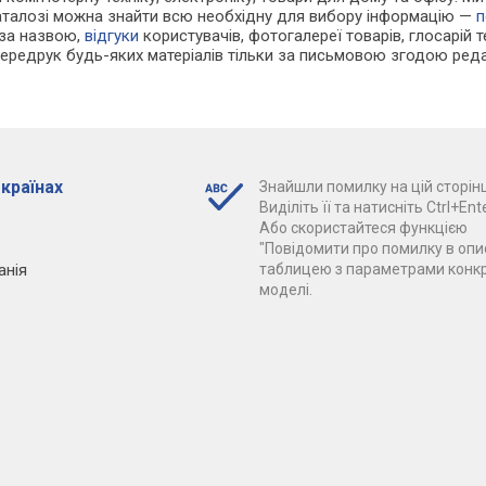
каталозі можна знайти всю необхідну для вибору інформацію —
п
 за назвою,
відгуки
користувачів, фотогалереї товарів, глосарій те
Передрук будь-яких матеріалів тільки за письмовою згодою реда
 країнах
Знайшли помилку на цій сторінц
Виділіть її та натисніть Ctrl+Ente
Або скористайтеся функцією
"Повідомити про помилку в опис
анія
таблицею з параметрами конк
моделі.