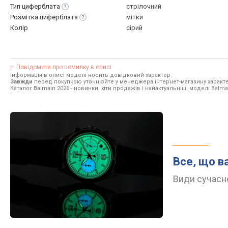
Тип
циферблата
стрілочний
Розмітка
циферблата
мітки
Колір
сірий
Повідомити про помилку в описі
Інформація в описі моделі носить довідковий характер.
Завжди
перед покупкою уточнюйте у менеджера інтернет-магазину характе
Каталог Balmain 2026
- новинки, хіти продажів і найактуальніші моделі Balma
Все, що в
Види сучасно