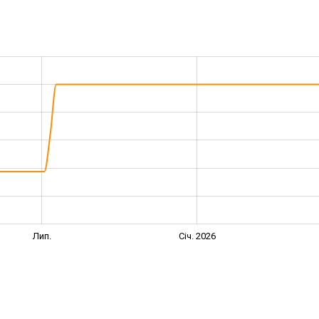
Лип.
Січ. 2026