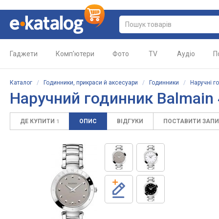
Гаджети
Комп'ютери
Фото
TV
Аудіо
П
Каталог
/
Годинники, прикраси й аксесуари
/
Годинники
/
Наручні г
Наручний годинник Balmain 
ДЕ КУПИТИ
ОПИС
ВІДГУКИ
ПОСТАВИТИ ЗАП
1