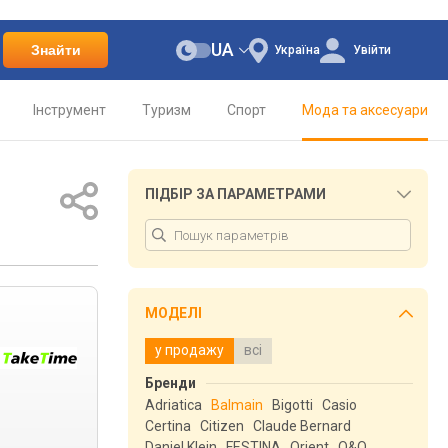
UA
Знайти
Україна
Увійти
Інструмент
Туризм
Спорт
Мода та аксесуари
ПІДБІР ЗА ПАРАМЕТРАМИ
МОДЕЛІ
у продажу
всі
Бренди
Adriatica
Balmain
Bigotti
Casio
Certina
Citizen
Claude Bernard
Daniel Klein
FESTINA
Orient
Q&Q