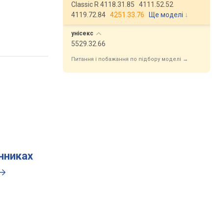
Classic R 4118.31.85
4111.52.52
4119.72.84
4251.33.76
Ще моделі
↓
унісекс
5529.32.66
Питання і побажання по підбору моделі →
инниках