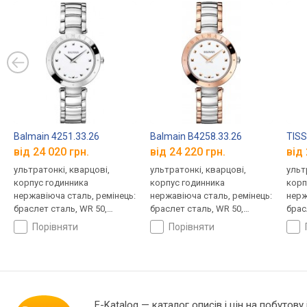
Balmain 4251.33.26
Balmain B4258.33.26
TISS
від 24 020 грн.
від 24 220 грн.
від 
ультратонкі, кварцові,
ультратонкі, кварцові,
ульт
корпус годинника
корпус годинника
корп
нержавіюча сталь, ремінець:
нержавіюча сталь, ремінець:
нерж
браслет сталь, WR 50,
браслет сталь, WR 50,
брас
Швейцарія
Швейцарія
Швей
порівняти
порівняти
E-Katalog
— каталог описів і цін на побутову 