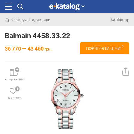
Наручні годинники
Фільтр
Шукали
раніше
Balmain 4458.33.22
2
36 770 — 43 460
ПОРІВНЯТИ ЦІНИ
грн.
в порівняння
в список