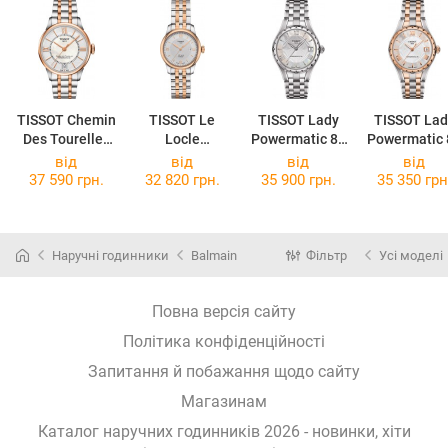
TISSOT Chemin
TISSOT Le
TISSOT Lady
TISSOT Lad
Des Tourelles
Locle
Powermatic 80
Powermatic 
Powermatic 80
Automatic Lady
T072.207.11.1
T072.207.22
від
від
від
від
Lady
T006.207.22.0
18.00
18.01
37 590 грн.
32 820 грн.
35 900 грн.
35 350 грн
T099.207.22.1
38.00
18.02
Наручні годинники
Balmain
Фільтр
Усі моделі
Повна версія сайту
Політика конфіденційності
Запитання й побажання щодо сайту
Магазинам
Каталог наручних годинників 2026 - новинки, хіти