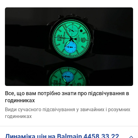
Все, що вам потрібно знати про підсвічування в
годинниках
Види сучасного підсвічування у звичайних і розумних
годинниках
Динаміка цін на Balmain 4458.33.22