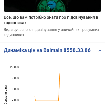
Все, що вам потрібно знати про підсвічування в
годинниках
Види сучасного підсвічування у звичайних і розумних
годинниках
Динаміка цін на Balmain 8558.33.86
20 000
 000
 000
 000
19 000
Середня ціна
18 000
15 000
17 000