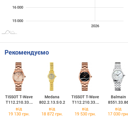
16 000
15 000
2024
2025
2028
2026
L
Рекомендуємо
TISSOT T-Wave
Medana
TISSOT T-Wave
Balmain
T112.210.33.4
802.2.13.S 0.2
T112.210.33.0
8551.33.8
51.00
51.00
від
від
від
від
19 130 грн.
18 872 грн.
19 530 грн.
17 030 грн