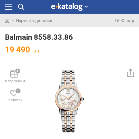
Наручні годинники
Фільтр
Шукали
раніше
Balmain 8558.33.86
19 490
грн.
в порівняння
в список