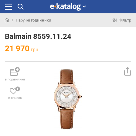
Наручні годинники
Фільтр
Шукали
раніше
Balmain 8559.11.24
21 970
грн.
в порівняння
в список