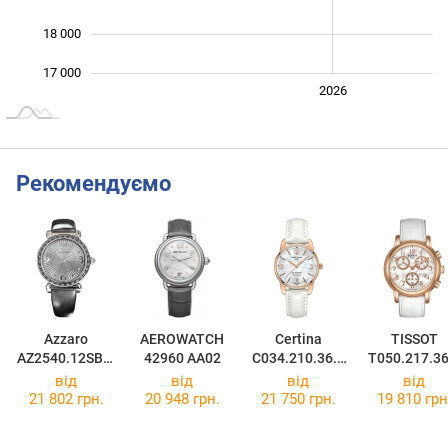
18 000
17 000
2024
2025
2028
2026
L
Рекомендуємо
Azzaro
AEROWATCH
Certina
TISSOT
AZ2540.12SB.7
42960 AA02
C034.210.36.1
T050.217.36
00
17.00
12.00
від
від
від
від
21 802 грн.
20 948 грн.
21 750 грн.
19 810 грн