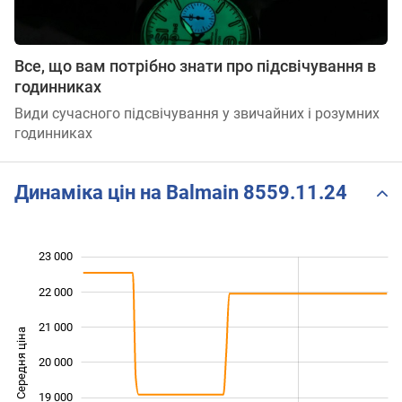
Все, що вам потрібно знати про підсвічування в
годинниках
Види сучасного підсвічування у звичайних і розумних
годинниках
Динаміка цін на Balmain 8559.11.24
23 000
 000
 000
 000
22 000
21 000
Середня ціна
20 000
17 000
19 000