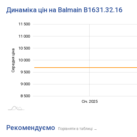
Динаміка цін на Balmain B1631.32.16
11 500
12 000
7 500
8 000
11 000
10 500
Середня ціна
10 000
10 000
9 500
9 000
8 500
Січ. 2027
Лип.
Січ. 2025
L
Рекомендуємо
Порівняти в таблиці
→