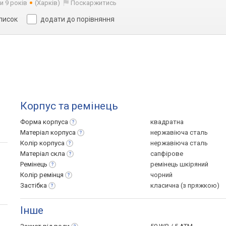
и 9 років
(Харків)
Поскаржитись
список
додати до порівняння
Корпус та ремінець
Форма
корпуса
квадратна
Матеріал
корпуса
нержавіюча сталь
Колір
корпуса
нержавіюча сталь
Матеріал
скла
сапфірове
Ремінець
ремінець шкіряний
Колір
ремінця
чорний
Застібка
класична (з пряжкою)
Інше