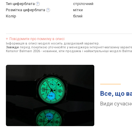
Тип
циферблата
стрілочний
Розмітка
циферблата
мітки
Колір
білий
Повідомити про помилку в описі
Інформація в описі моделі носить довідковий характер.
Завжди
перед покупкою уточнюйте у менеджера інтернет-магазину характе
Каталог Balmain 2026
- новинки, хіти продажів і найактуальніші моделі Balma
Все, що в
Види сучасно