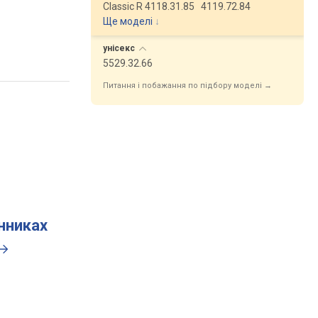
Classic R 4118.31.85
4119.72.84
Ще моделі
↓
унісекс
5529.32.66
Питання і побажання по підбору моделі →
инниках