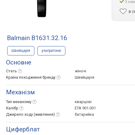
З нам
в 
Balmain B1631.32.16
Швейцарія
ультратонкі
Основне
Стать
жіночі
Країна походження
бренду
Швейцарія
Механізм
Тип
механізму
кварцові
Калібр
ETA 901.001
Джерело ходу
(живлення)
батарейка
Циферблат