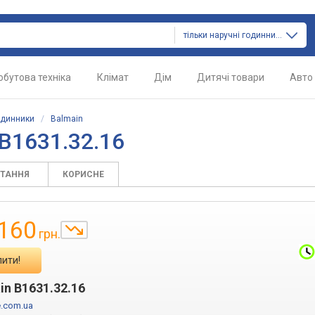
тільки наручні годинники
обутова техніка
Клімат
Дім
Дитячі товари
Авто
одинники
/
Balmain
B1631.32.16
ИТАННЯ
КОРИСНЕ
 160
грн.
пити!
in B1631.32.16
e.com.ua