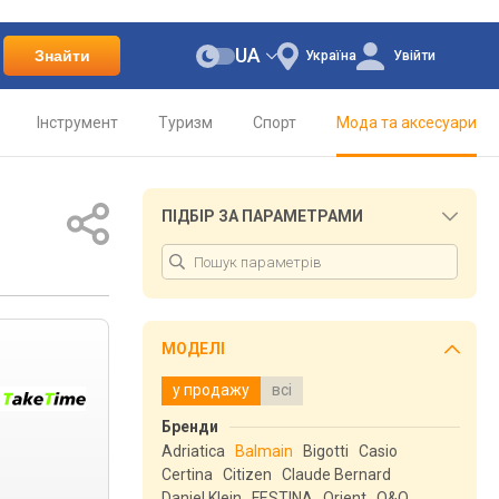
UA
Знайти
Україна
Увійти
Інструмент
Туризм
Спорт
Мода та аксесуари
ПІДБІР ЗА ПАРАМЕТРАМИ
МОДЕЛІ
у продажу
всі
Бренди
Adriatica
Balmain
Bigotti
Casio
Certina
Citizen
Claude Bernard
Daniel Klein
FESTINA
Orient
Q&Q