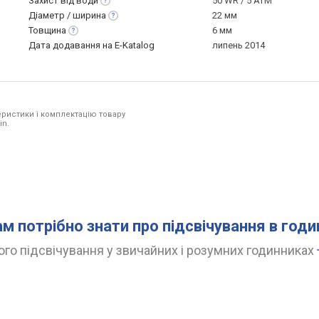
Захист від
води
50 WR / 5 ATM
Діаметр /
ширина
22 мм
Товщина
6 мм
Дата додавання на E-Katalog
липень 2014
ристики і комплектацію товару
in.
ам потрібно знати про підсвічування в год
го підсвічування у звичайних і розумних годинниках