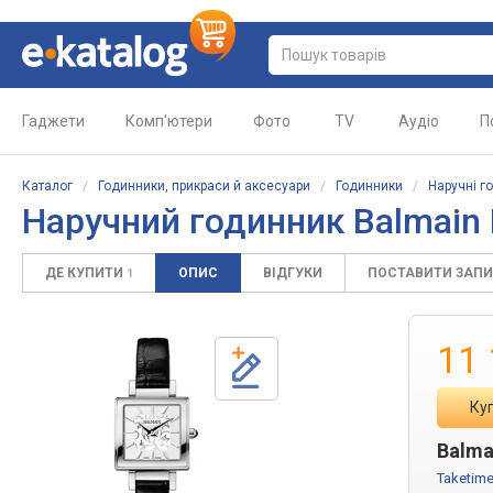
Гаджети
Комп'ютери
Фото
TV
Аудіо
П
Каталог
/
Годинники, прикраси й аксесуари
/
Годинники
/
Наручні г
Наручний годинник Balmain 
ДЕ КУПИТИ
ОПИС
ВІДГУКИ
ПОСТАВИТИ ЗАП
1
11
Ку
Balma
Taketim