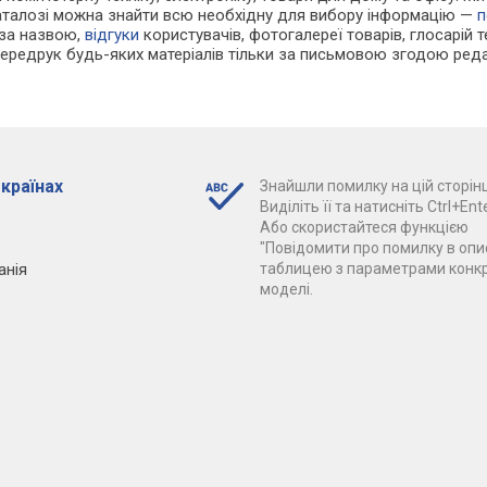
каталозі можна знайти всю необхідну для вибору інформацію —
п
 за назвою,
відгуки
користувачів, фотогалереї товарів, глосарій те
Передрук будь-яких матеріалів тільки за письмовою згодою реда
 країнах
Знайшли помилку на цій сторінц
Виділіть її та натисніть Ctrl+Ente
Або скористайтеся функцією
"Повідомити про помилку в опис
анія
таблицею з параметрами конк
моделі.