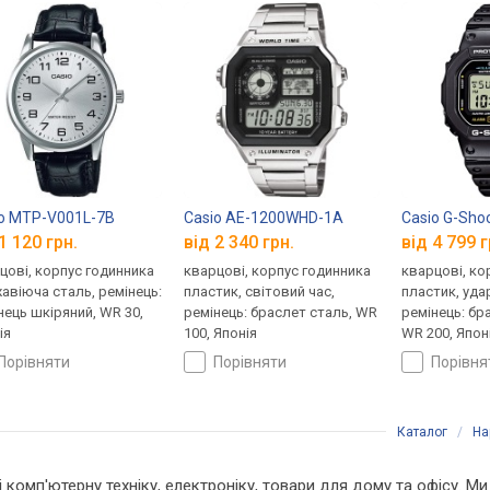
o MTP-V001L-7B
Casio AE-1200WHD-1A
Casio G-Sho
1 120 грн.
від 2 340 грн.
від 4 799 г
цові, корпус годинника
кварцові, корпус годинника
кварцові, ко
авіюча сталь, ремінець:
пластик, світовий час,
пластик, уда
нець шкіряний, WR 30,
ремінець: браслет сталь, WR
ремінець: бр
ія
100, Японія
WR 200, Япон
порівняти
порівняти
порівн
Каталог
/
На
 і комп'ютерну техніку, електроніку, товари для дому та офісу. М