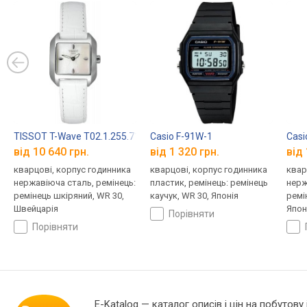
TISSOT T-Wave T02.1.255.71
Casio F-91W-1
Casi
від 10 640 грн.
від 1 320 грн.
від 
кварцові, корпус годинника
кварцові, корпус годинника
квар
нержавіюча сталь, ремінець:
пластик, ремінець: ремінець
нерж
ремінець шкіряний, WR 30,
каучук, WR 30, Японія
ремі
Швейцарія
Япон
порівняти
порівняти
E-Katalog
— каталог описів і цін на побутову