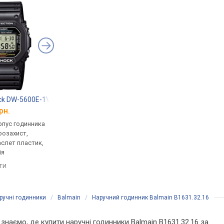
ck DW-5600E-1V
Casio G-Shock GW-7900-1
Casio A-168WA-1
рн.
від 6 799 грн.
від 1 970 грн.
рпус годинника
кварцові, корпус годинника
кварцові, корпус го
розахист,
пластик, ударозахист,
пластик, ремінець: б
аслет пластик,
сонячна батарея, фази
сталь, WR 30, Японія
ія
місяця, світовий час,
порівняти
ремінець: ремінець каучук,
яти
порівняти
WR 200, Японія
ручні годинники
/
Balmain
/
Наручний годинник Balmain B1631.32.16
и знаємо, де купити наручні годинники Balmain B1631.32.16 за