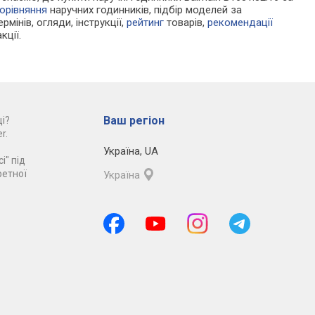
орівняння
наручних годинників, підбір моделей за
рмінів, огляди, інструкції,
рейтинг
товарів,
рекомендації
кції.
Ваш регіон
і?
r.
Україна
,
UA
і" під
ретної
Україна