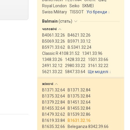
Royal London
Seiko
SKMEI
Swiss Military
TISSOT
Усі бренди
Balmain
(
стать
)
чоловічі
B4061.32.26
B4621.32.26
B5069.32.26
B5971.33.12
B5971.33.62
B.5341.32.24
Classic R 4108.31.52
1341.33.96
1348.33.26
1428.33.22
1501.33.66
2491.32.12
2980.33.22
3161.32.22
5621.33.22
5847.33.64
Ще моделі
↓
жіночі
B1371.32.64
B1371.32.84
B1375.32.64
B1375.32.84
B1379.22.84
B1451.32.64
B1455.32.64
B1455.32.84
B1479.32.62
B1539.32.86
B1619.33.84
B1631.32.16
B1635.32.66
Beleganza 8342.39.66