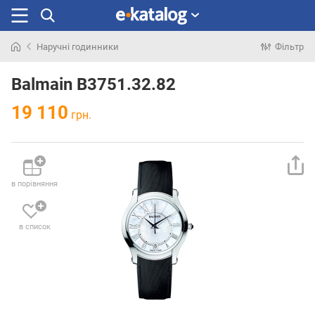
Наручні годинники
Фільтр
Шукали
раніше
Balmain B3751.32.82
19 110
грн.
в порівняння
в список