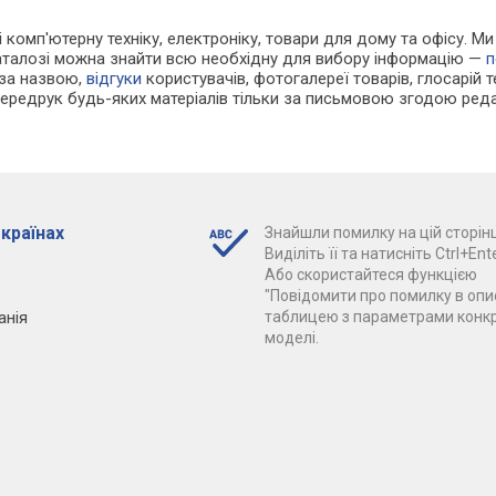
 і комп'ютерну техніку, електроніку, товари для дому та офісу. М
каталозі можна знайти всю необхідну для вибору інформацію —
п
 за назвою,
відгуки
користувачів, фотогалереї товарів, глосарій те
Передрук будь-яких матеріалів тільки за письмовою згодою реда
 країнах
Знайшли помилку на цій сторінц
Виділіть її та натисніть Ctrl+Ente
Або скористайтеся функцією
"Повідомити про помилку в опис
анія
таблицею з параметрами конк
моделі.