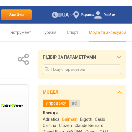
UA
Знайти
Україна
Увійти
Інструмент
Туризм
Спорт
Мода та аксесуари
ПІДБІР ЗА ПАРАМЕТРАМИ
МОДЕЛІ
у продажу
всі
Бренди
Adriatica
Balmain
Bigotti
Casio
Certina
Citizen
Claude Bernard
Daniel Klein
FESTINA
Orient
Q&Q