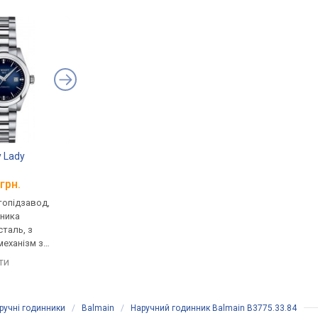
 Lady
TISSOT Carson Premium
TISSOT T-My Lady
Lady T122.207.22.036.00
Diamonds
.046.00
T132.007.11.116.00
грн.
від 38 870 грн.
від 40 750 грн.
втопідзавод,
механічні, автопідзавод,
механічні, автопідза
нника
корпус годинника
корпус годинника
таль, з
нержавіюча сталь, з
нержавіюча сталь, з
механізм з
діамантами, механізм з
діамантами, механізм
мінець: браслет
каменями, прозора задня
каменями, прозора з
яти
порівняти
порівняти
0, Швейцарія
кришка, ремінець: браслет
кришка, ремінець: б
сталь, WR 50, Швейцарія
сталь, WR 50, Швейца
ручні годинники
/
Balmain
/
Наручний годинник Balmain B3775.33.84