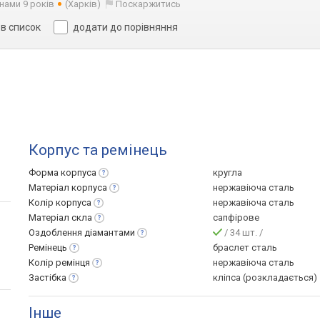
 нами 9 років
(Харків)
Поскаржитись
в список
додати до порівняння
Корпус та ремінець
Форма
корпуса
кругла
Матеріал
корпуса
нержавіюча сталь
Колір
корпуса
нержавіюча сталь
Матеріал
скла
сапфірове
Оздоблення
діамантами
/ 34 шт. /
Ремінець
браслет сталь
Колір
ремінця
нержавіюча сталь
Застібка
кліпса (розкладається)
Інше