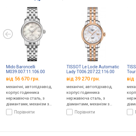
Mido Baroncelli
TISSOT Le Locle Automatic
TISS
M039.007.11.106.00
Lady T006.207.22.116.00
Tour
Lady
від 56 670 грн.
від 39 270 грн.
від 
механічні, автопідзавод,
механічні, автопідзавод,
меха
корпус годинника
корпус годинника
корп
нержавіюча сталь, з
нержавіюча сталь, з
нерж
діамантами, механізм з
діамантами, механізм з
діам
каменями, прозора задня
каменями, прозора задня
каме
порівняти
порівняти
кришка, ремінець: браслет
кришка, ремінець: браслет
криш
сталь, Швейцарія
сталь, WR 30, Швейцарія
стал