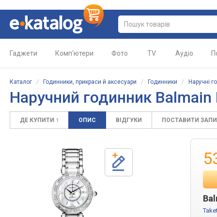
Гаджети
Комп'ютери
Фото
TV
Аудіо
П
Каталог
/
Годинники, прикраси й аксесуари
/
Годинники
/
Наручні г
Наручний годинник Balmain 
ДЕ КУПИТИ
ОПИС
ВІДГУКИ
ПОСТАВИТИ ЗАП
1
5
Bal
Take