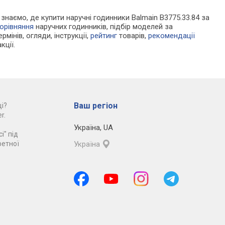
и знаємо, де купити наручні годинники Balmain B3775.33.84 за
орівняння
наручних годинників, підбір моделей за
рмінів, огляди, інструкції,
рейтинг
товарів,
рекомендації
кції.
Ваш регіон
і?
r.
Україна
,
UA
і" під
ретної
Україна