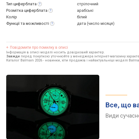
Тип
циферблата
стрілочний
Розмітка
циферблата
арабські
Колір
білий
Функції та
можливості
дата (число місяця)
Повідомити про помилку в описі
Інформація в описі моделі носить довідковий характер.
Завжди
перед покупкою уточнюйте у менеджера інтернет-магазину характе
Каталог Balmain 2026
- новинки, хіти продажів і найактуальніші моделі Balma
Все, що в
Види сучасно