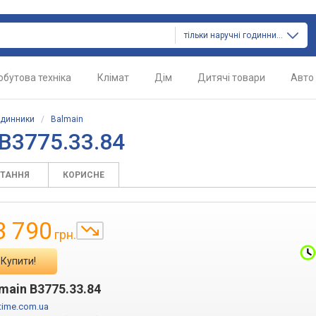
тільки наручні годинники
обутова техніка
Клімат
Дім
Дитячі товари
Авто
одинники
/
Balmain
B3775.33.84
ИТАННЯ
КОРИСНЕ
3 790
грн.
Купити!
main B3775.33.84
time.com.ua