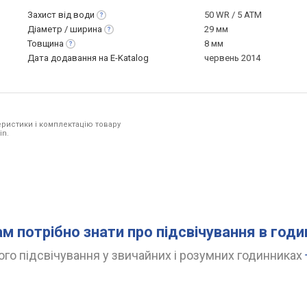
Захист від
води
50 WR / 5 ATM
Діаметр /
ширина
29 мм
Товщина
8 мм
Дата додавання на E-Katalog
червень 2014
ристики і комплектацію товару
in.
ам потрібно знати про підсвічування в год
го підсвічування у звичайних і розумних годинниках