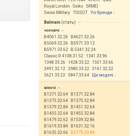
Royal London
Seiko
SKMEI
Swiss Military
TISSOT
Усі бренди
Balmain
(
стать
)
чоловічі
B4061.32.26
B4621.32.26
B5069.32.26
B5971.33.12
B5971.33.62
B.5341.32.24
Classic R 4108.31.52
1341.33.96
1348.33.26
1428.33.22
1501.33.66
2491.32.12
2980.33.22
3161.32.22
5621.33.22
5847.33.64
Ще моделі
↓
жіночі
B1371.32.64
B1371.32.84
B1375.32.64
B1375.32.84
B1379.22.84
B1451.32.64
B1455.32.64
B1455.32.84
B1479.32.62
B1539.32.86
B1619.33.84
B1631.32.16
B1635.32.66
B3775.33.84