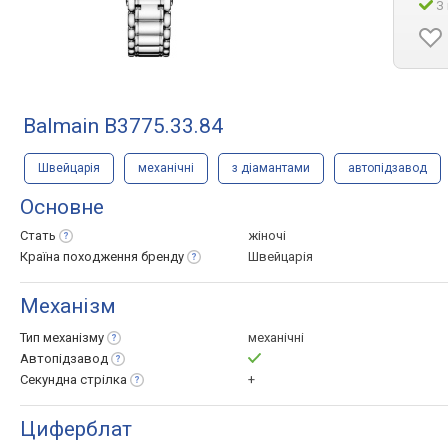
З
Balmain B3775.33.84
Швейцарія
механічні
з діамантами
автопідзавод
Основне
Стать
жіночі
Країна походження
бренду
Швейцарія
Механізм
Тип
механізму
механічні
Автопідзавод
Секундна
стрілка
+
Циферблат