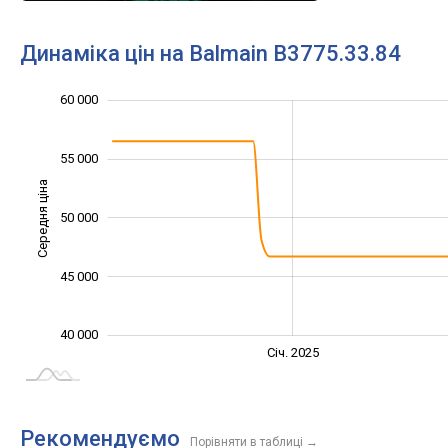
Динаміка цін на Balmain B3775.33.84
60 000
30 000
35 000
65 000
55 000
Середня ціна
50 000
40 000
45 000
40 000
Січ. 2027
Лип.
Січ. 2025
L
Рекомендуємо
Порівняти в таблиці
→