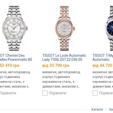
OT Chemin Des
TISSOT Le Locle Automatic
TISSOT T-My
elles Powermatic 80
Lady T006.207.22.036.00
Automatic
 T099.207.11.116.00
T132.007.11
53 410 грн.
від 35 790 грн.
від 44 730 
нічні, автопідзавод,
механічні, автопідзавод,
механічні, а
ус годинника
корпус годинника
корпус годи
авіюча сталь, з
нержавіюча сталь, з
нержавіюча с
антами, механізм з
діамантами, механізм з
діамантами, 
нями, прозора задня
каменями, прозора задня
каменями, ре
порівняти
порівняти
порівн
ка, ремінець: браслет
кришка, ремінець: браслет
сталь, WR 10
ь, WR 50, Швейцарія
сталь, WR 30, Швейцарія
Каталог
/
На