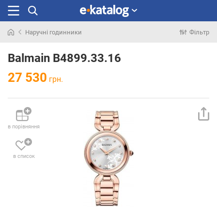
Наручні годинники
Фільтр
Шукали
раніше
Balmain B4899.33.16
27 530
грн.
в порівняння
в список