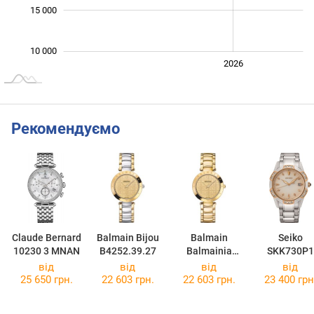
15 000
10 000
2024
2025
2028
2026
L
Рекомендуємо
Claude Bernard
Balmain Bijou
Balmain
Seiko
10230 3 MNAN
B4252.39.27
Balmainia
SKK730P1
Bijou
від
від
від
від
B4250.33.27
25 650 грн.
22 603 грн.
22 603 грн.
23 400 грн