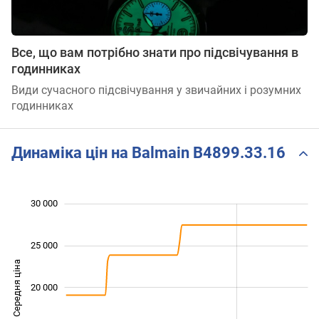
Все, що вам потрібно знати про підсвічування в
годинниках
Види сучасного підсвічування у звичайних і розумних
годинниках
Динаміка цін на Balmain B4899.33.16
 000
 000
 000
 000
 000
 000
0
30 000
25 000
Середня ціна
20 000
14 000