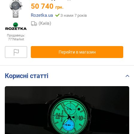
50 740
грн.
Rozetka.ua
З нами 7 років
(Київ)
Продавець:
777Market
Перейти в магазин
Корисні статті