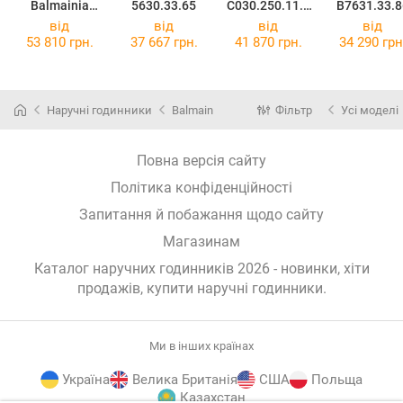
Balmainia
5630.33.65
C030.250.11.1
B7631.33.8
5638.33.85
06.00
від
від
від
від
53 810 грн.
37 667 грн.
41 870 грн.
34 290 грн
Наручні годинники
Balmain
Фільтр
Усі моделі
Повна версія сайту
Політика конфіденційності
Запитання й побажання щодо сайту
Магазинам
Каталог наручних годинників 2026 - новинки, хіти
продажів,
купити наручні годинники
.
Ми в інших країнах
Україна
Велика Британія
США
Польща
Казахстан