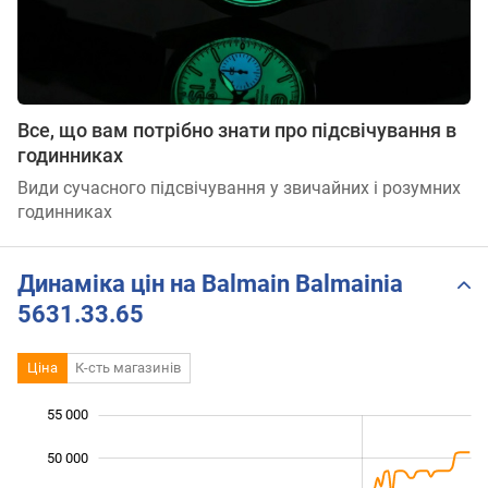
Все, що вам потрібно знати про підсвічування в
годинниках
Види сучасного підсвічування у звичайних і розумних
годинниках
Динаміка цін на Balmain Balmainia
5631.33.65
Ціна
К-сть магазинів
55 000
 000
 000
 000
50 000