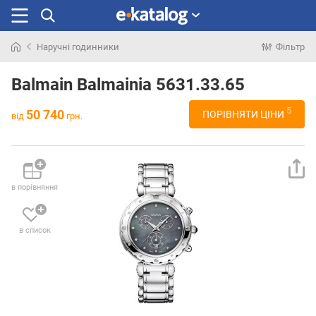
Наручні годинники
Фільтр
Шукали
раніше
Balmain Balmainia 5631.33.65
5
50 740
ПОРІВНЯТИ ЦІНИ
від
грн.
в порівняння
в список