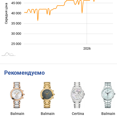
45 000
Середня ціна
40 000
25 000
35 000
30 000
25 000
2024
2025
2028
2026
L
Рекомендуємо
Balmain
Balmain
Certina
Balmain