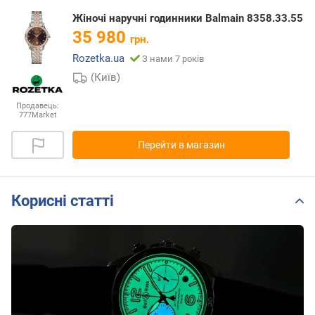
Жіночі наручні годинники Balmain 8358.33.55
35 980
грн.
Rozetka.ua
З нами 7 років
(Київ)
Продавець:
777Market
Перейти в магазин
Корисні статті