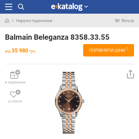
Наручні годинники
Фільтр
Шукали
раніше
Balmain Beleganza 8358.33.55
5
35 980
ПОРІВНЯТИ ЦІНИ
від
грн.
в порівняння
в список