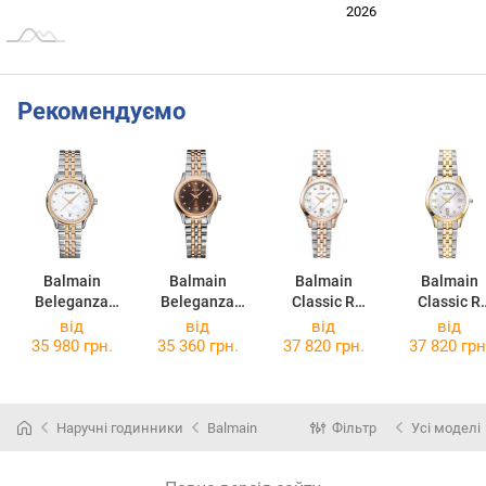
2024
2025
2028
2026
L
Рекомендуємо
Balmain
Balmain
Balmain
Balmain
Beleganza
Beleganza
Classic R
Classic R
8358.33.86
8348.33.55
4118.31.85
4112.31.8
від
від
від
від
35 980 грн.
35 360 грн.
37 820 грн.
37 820 грн
Наручні годинники
Balmain
Фільтр
Усі моделі