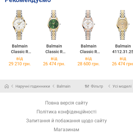
Balmain
Balmain
Balmain
Balmain
Classic R
Classic R
Classic R
4112.31.2
4312.31.12
4112.31.75
4118.31.12
від
від
від
від
29 210 грн.
26 474 грн.
28 600 грн.
26 474 грн
Наручні годинники
Balmain
Фільтр
Усі моделі
Повна версія сайту
Політика конфіденційності
Запитання й побажання щодо сайту
Магазинам