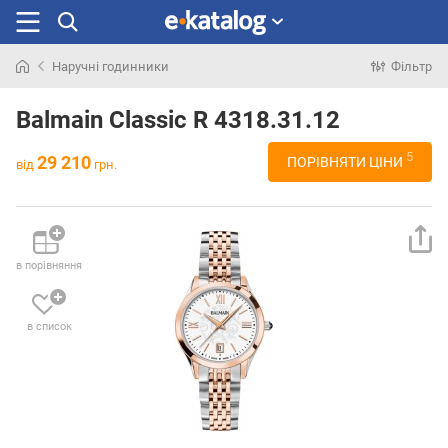
Наручні годинники
Фільтр
Шукали
раніше
Balmain Classic R 4318.31.12
5
29 210
ПОРІВНЯТИ ЦІНИ
від
грн.
в порівняння
в список