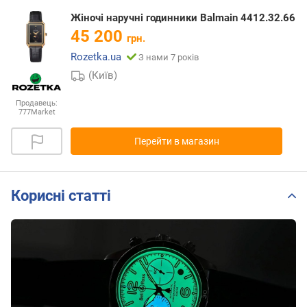
Жіночі наручні годинники Balmain 4412.32.66
45 200
грн.
Rozetka.ua
З нами 7 років
(Київ)
Продавець:
777Market
Перейти в магазин
Корисні статті