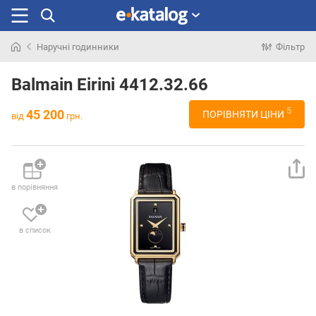
Наручні годинники
Фільтр
Шукали
раніше
Balmain Eirini 4412.32.66
5
45 200
ПОРІВНЯТИ ЦІНИ
від
грн.
в порівняння
в список