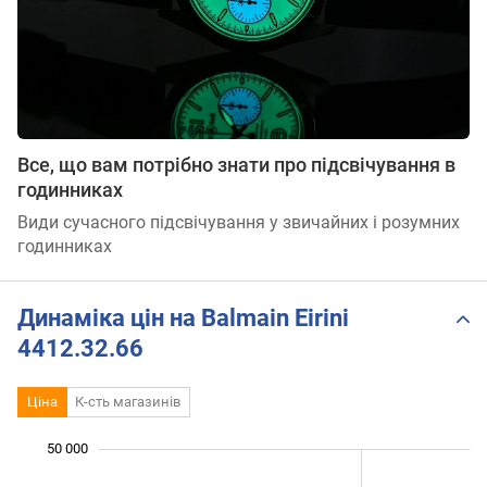
Все, що вам потрібно знати про підсвічування в
годинниках
Види сучасного підсвічування у звичайних і розумних
годинниках
Динаміка цін на Balmain Eirini
4412.32.66
Ціна
К-сть магазинів
50 000
 000
 000
 000