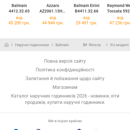
Balmain
Azzaro
Balmain Eirini
Raymond We
4412.32.65
AZ2061.13HH.
B4411.32.66
Toccata 592
700
STC-0029
від
від
від
від
45 200 грн.
44 944 грн.
29 491 грн.
47 236 грн
Наручні годинники
Balmain
Фільтр
Усі моделі
Повна версія сайту
Політика конфіденційності
Запитання й побажання щодо сайту
Магазинам
Каталог наручних годинників 2026 - новинки, хіти
продажів,
купити наручні годинники
.
Ми в інших країнах