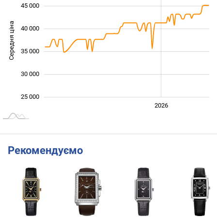
45 000
Середня ціна
40 000
25 000
35 000
30 000
25 000
2024
2025
2028
2026
L
Рекомендуємо