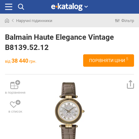
Наручні годинники
Фільтр
Шукали
раніше
Balmain Haute Elegance Vintage
B8139.52.12
5
38 440
ПОРІВНЯТИ ЦІНИ
від
грн.
в порівняння
в список