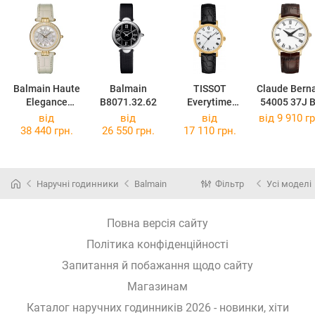
Balmain Haute
Balmain
TISSOT
Claude Bern
Elegance
B8071.32.62
Everytime
54005 37J 
Vintage
Small
від
від
від
від 9 910 гр
B8135.51.12
T109.210.36.0
38 440 грн.
26 550 грн.
17 110 грн.
33.00
Наручні годинники
Balmain
Фільтр
Усі моделі
Повна версія сайту
Політика конфіденційності
Запитання й побажання щодо сайту
Магазинам
Каталог наручних годинників 2026 - новинки, хіти