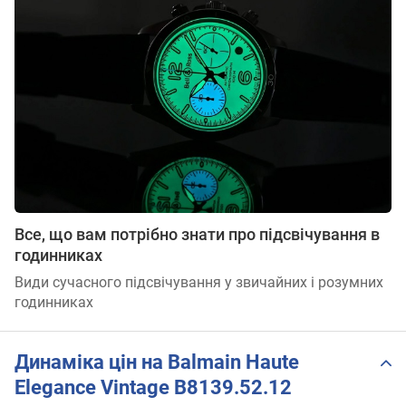
Все, що вам потрібно знати про підсвічування в
годинниках
Види сучасного підсвічування у звичайних і розумних
годинниках
Динаміка цін на Balmain Haute
Elegance Vintage B8139.52.12