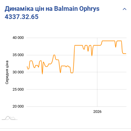
Динаміка цін на Balmain Ophrys
4337.32.65
 000
 000
 000
 000
 000
 000
 000
40 000
35 000
Середня ціна
30 000
24 000
25 000
20 000
2024
2025
2028
2026
L