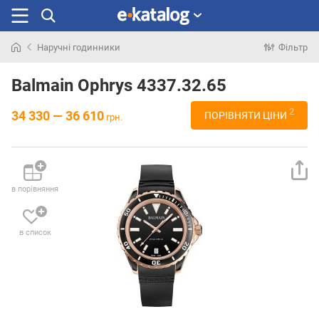
Наручні годинники
Фільтр
Шукали
раніше
Balmain Ophrys 4337.32.65
2
34 330 — 36 610
ПОРІВНЯТИ ЦІНИ
грн.
в порівняння
в список