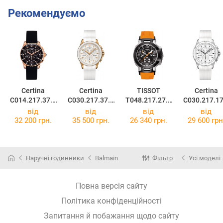
Рекомендуємо
Certina
Certina
TISSOT
Certina
C014.217.37.0
C030.217.37.0
T048.217.27.0
C030.217.17
51.00
37.00
57.00
17.00
від
від
від
від
32 200 грн.
35 500 грн.
26 340 грн.
29 600 грн
Наручні годинники
Balmain
Фільтр
Усі моделі
Повна версія сайту
Політика конфіденційності
Запитання й побажання щодо сайту