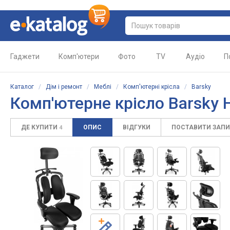
Гаджети
Комп'ютери
Фото
TV
Аудіо
П
Каталог
/
Дім і ремонт
/
Меблі
/
Комп'ютерні крісла
/
Barsky
Комп'ютерне крісло
Barsky 
ДЕ КУПИТИ
ОПИС
ВІДГУКИ
ПОСТАВИТИ ЗАП
4