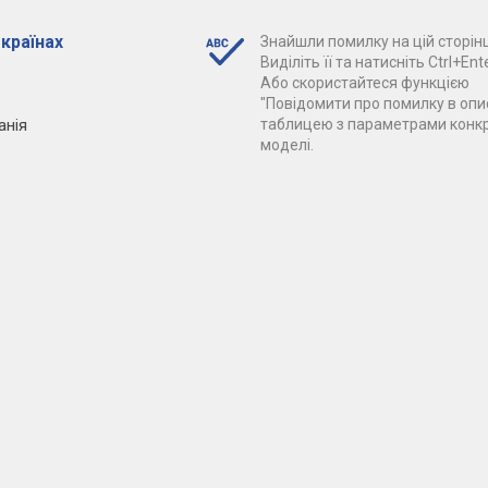
 країнах
Знайшли помилку на цій сторінц
Виділіть її та натисніть Ctrl+Ente
Або скористайтеся функцією
"Повідомити про помилку в опис
анія
таблицею з параметрами конк
моделі.