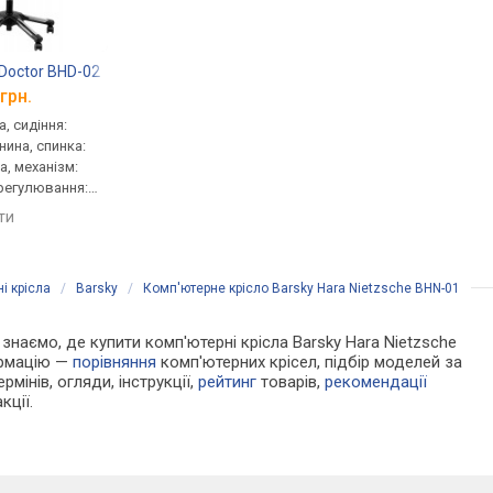
 Doctor BHD-02
Comfort Mirus
Barsky StandUp Leat
грн.
від 22 000 грн.
від 22 300 грн.
, сидіння:
для керівника, сидіння:
для керівника, сидінн
нина, спинка:
51x48 см, тканина, спинка:
47.5x48 см, шкіра, сп
а, механізм:
71 см, сітка, механізм:
61 см, шкіра, механіз
регулювання:
синхронний, регулювання:
синхронний, регулюв
сткості
висоти, жорсткості
висоти, глибини, жор
яти
порівняти
порівняти
і крісла
/
Barsky
/
Комп'ютерне крісло Barsky Hara Nietzsche BHN-01
и знаємо, де купити комп'ютерні крісла Barsky Hara Nietzsche
ормацію —
порівняння
комп'ютерних крісел, підбір моделей за
рмінів, огляди, інструкції,
рейтинг
товарів,
рекомендації
кції.