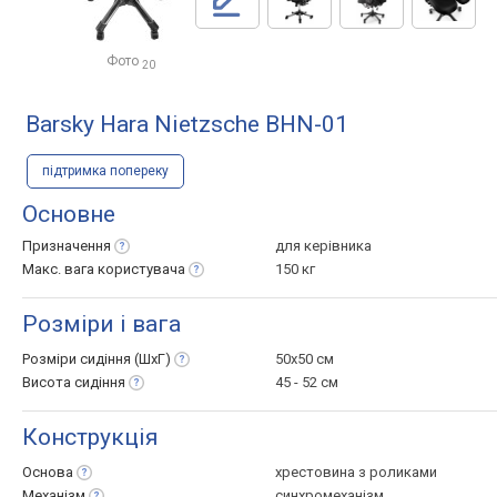
Фото
20
Barsky Hara Nietzsche BHN-01
підтримка попереку
Основне
Призначення
для керівника
Макс. вага
користувача
150 кг
Розміри і вага
Розміри сидіння
(ШхГ)
50x50 см
Висота
сидіння
45 - 52 см
Конструкція
Основа
хрестовина з роликами
Механізм
синхромеханізм