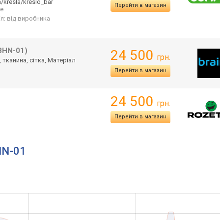
a/kr
esla/kreslo_bar
Перейти в магазин
ще
ія: від виробника
BHN-01)
24 500
грн.
 тканина, сітка, Матеріал
Перейти в магазин
24 500
грн.
Перейти в магазин
HN-01