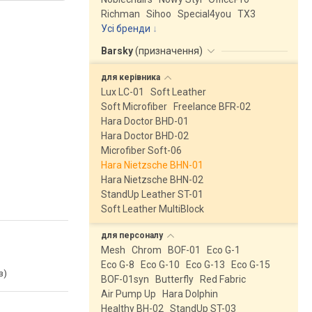
Richman
Sihoo
Special4you
ТX3
Усі бренди
Barsky
(
призначення
)
для
керівника
Lux LC-01
Soft Leather
Soft Microfiber
Freelance BFR-02
Hara Doctor BHD-01
Hara Doctor BHD-02
Microfiber Soft-06
Hara Nietzsche BHN-01
Hara Nietzsche BHN-02
StandUp Leather ST-01
Soft Leather MultiBlock
для
персоналу
Mesh
Chrom
BOF-01
Eco G-1
Eco G-8
Eco G-10
Eco G-13
Eco G-15
з)
BOF-01syn
Butterfly
Red Fabric
Air Pump Up
Hara Dolphin
Healthy BH-02
StandUp ST-03