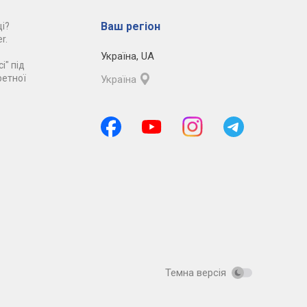
Ваш регіон
і?
r.
Україна
,
UA
і" під
ретної
Україна
Темна версія