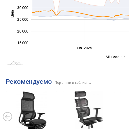
30 000
Ціна
15 000
25 000
20 000
15 000
Січ. 2027
Лип.
Січ. 2025
L
Мінімальна
Рекомендуємо
Порівняти в таблиці
→