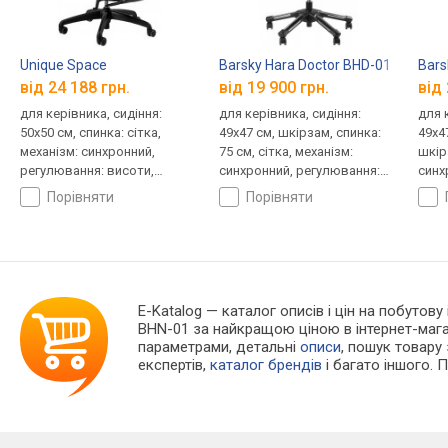
Unique Space
Barsky Hara Doctor BHD-01
Bars
від 24 188 грн.
від 19 900 грн.
від 
для керівника, сидіння:
для керівника, сидіння:
для 
50x50 см, спинка: сітка,
49x47 см, шкірзам, спинка:
49x4
механізм: синхронний,
75 см, сітка, механізм:
шкір
регулювання: висоти,
синхронний, регулювання:
синх
глибини, жорсткості
висоти, жорсткості
висо
порівняти
порівняти
E-Katalog
— каталог описів і цін на побутову 
BHN-01 за найкращою ціною в інтернет-маг
параметрами, детальні
описи
, пошук товару
експертів,
каталог брендів
і багато іншого. 