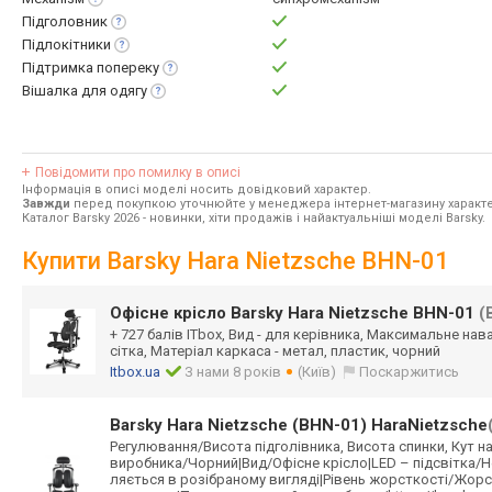
Підголовник
Підлокітники
Підтримка
попереку
Вішалка для
одягу
Повідомити про помилку в описі
Інформація в описі моделі носить довідковий характер.
Завжди
перед покупкою уточнюйте у менеджера інтернет-магазину характе
Каталог Barsky 2026
- новинки, хіти продажів і найактуальніші моделі Barsky.
Купити Barsky Hara Nietzsche BHN-01
Офісне крісло Barsky Hara Nietzsche BHN-01
(
+ 727 балів ITbox, Вид - для керівника, Максимальне нава
сітка, Матеріал каркаса - метал, пластик, чорний
Itbox.ua
З нами 8 років
(Київ)
Поскаржитись
Barsky Hara Nietzsche (BHN-01) HaraNietzsche
Регулювання/Вис
ота підголівника, Висота спинки, Кут н
виробника/Чорни
й|Вид/Офісне крісло|LED – підсвітка/
ляється в розібраному вигляді|Рівень жорсткості/Жорс