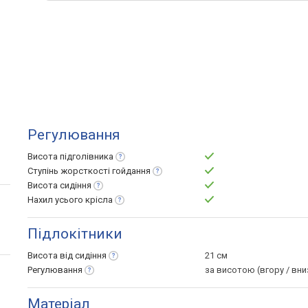
Регулювання
Висота
підголівника
Ступінь жорсткості
гойдання
Висота
сидіння
Нахил усього
крісла
Підлокітники
Висота від
сидіння
21 см
Регулювання
за висотою (вгору / вни
Матеріал