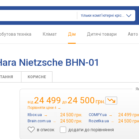
тільки комп'ютерні крісла
обутова техніка
Клімат
Дім
Дитячі товари
Авто
Hara Nietzsche BHN-01
ИТАННЯ
КОРИСНЕ
Я
24 499
24 500
грн.
від
до
Порівняти ціни
→
4
Itbox.ua
→
24 500 грн.
COMFY.ua
→
24 499 грн
Brain.com.ua
→
24 500 грн.
Rozetka.ua
→
24 500 грн
в список
додати до порівняння