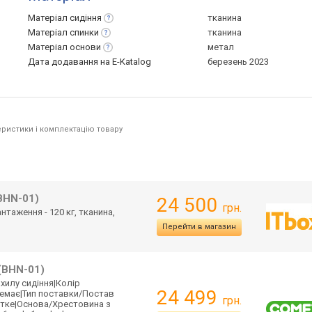
Матеріал
сидіння
тканина
Матеріал
спинки
тканина
Матеріал
основи
метал
Дата додавання на E-Katalog
березень 2023
ристики і комплектацію товару
BHN-01)
24 500
грн.
нтаження - 120 кг, тканина,
Перейти в магазин
(BHN-01)
ахилу сидіння|Колір
24 499
Немає
|Тип поставки/Постав
грн.
тке|Основа/Хрес
товина з