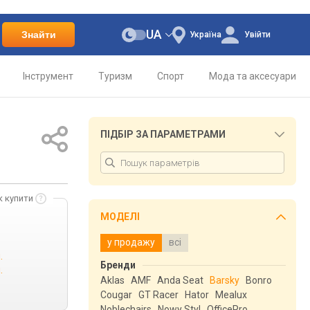
UA
Знайти
Україна
Увійти
Інструмент
Туризм
Спорт
Мода та аксесуари
ПІДБІР ЗА ПАРАМЕТРАМИ
к купити
МОДЕЛІ
у продажу
всі
.
Бренди
.
Aklas
AMF
Anda Seat
Barsky
Bonro
Cougar
GT Racer
Hator
Mealux
Noblechairs
Nowy Styl
OfficePro