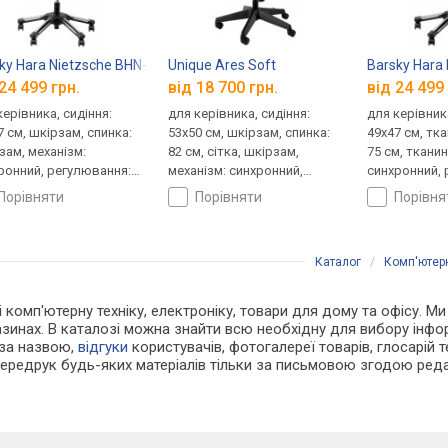
ky Hara Nietzsche BHN-02
Unique Ares Soft
Barsky Hara
24 499 грн.
від 18 700 грн.
від 24 499 
керівника, сидіння:
для керівника, сидіння:
для керівника
7 см, шкірзам, спинка:
53x50 см, шкірзам, спинка:
49x47 см, тка
зам, механізм:
82 см, сітка, шкірзам,
75 см, тканин
ронний, регулювання:
механізм: синхронний,
синхронний, 
ти, жорсткості
регулювання: висоти,
висоти, жор
порівняти
порівняти
порівн
жорсткості
Каталог
/
Комп'ютерн
і комп'ютерну техніку, електроніку, товари для дому та офісу. М
азинах. В каталозі можна знайти всю необхідну для вибору інф
 за назвою,
відгуки
користувачів, фотогалереї товарів, глосарій те
Передрук будь-яких матеріалів тільки за письмовою згодою реда