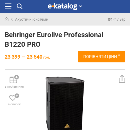
Акустичні системи
Фільтр
Шукали
раніше
Behringer Eurolive Professional
B1220 PRO
4
23 399 — 23 540
ПОРІВНЯТИ ЦІНИ
грн.
в порівняння
в список