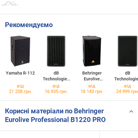
Рекомендуємо
Yamaha R-112
dB
Behringer
dB
Technologies
Eurolive
Technologi
LVX P12
Professional
LVX P15
від
від
від
від
B1520 PRO
21 258 грн.
16 935 грн.
18 143 грн.
24 999 грн
Корисні матеріали по Behringer
Eurolive Professional B1220 PRO