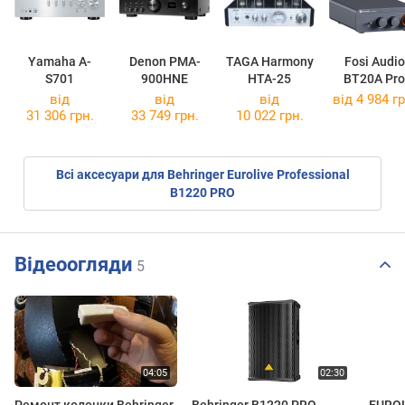
Yamaha A-
Denon PMA-
TAGA Harmony
Fosi Audio
S701
900HNE
HTA-25
BT20A Pro
від
від
від
від 4 984 гр
31 306 грн.
33 749 грн.
10 022 грн.
Всі аксесуари для Behringer Eurolive Professional
B1220 PRO
Відеоогляди
5
Ремонт колонки Behringer
Behringer B1220 PRO
EURO