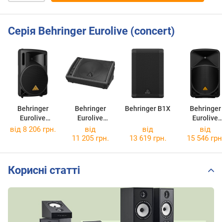
Серія Behringer Eurolive (concert)
Behringer
Behringer
Behringer B1X
Behringer
Eurolive
Eurolive
Eurolive
B212XL
F1220D
B115MP3
від 8 206 грн.
від
від
від
11 205 грн.
13 619 грн.
15 546 грн
Корисні статті