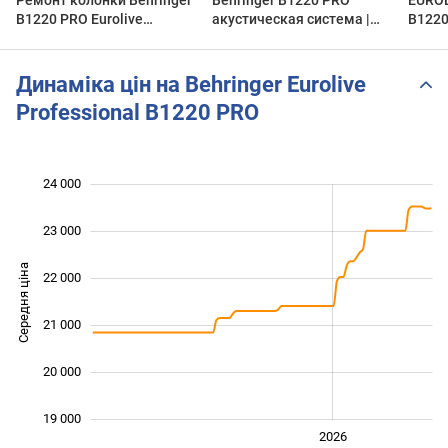
B1220 PRO Eurolive
акустическая система |
B1220
Professional. 1 часть
Обзор
PA Lo
Динаміка цін на Behringer Eurolive
Professional B1220 PRO
24 000
 000
 000
 000
23 000
Середня ціна
22 000
19 000
21 000
20 000
19 000
2024
2025
2028
2026
L