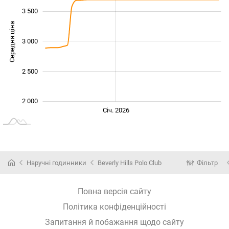
3 500
Середня ціна
3 000
2 400
2 500
2 000
Лип.
Лип.
Січ. 2026
L
Наручні годинники
Beverly Hills Polo Club
Фільтр
Повна версія сайту
Політика конфіденційності
Запитання й побажання щодо сайту