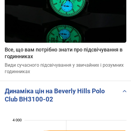
Все, що вам потрібно знати про підсвічування в
годинниках
Види сучасного підсвічування у звичайних і розумних
годинниках
Динаміка цін на Beverly Hills Polo
Club BH3100-02
 200
 400
 600
 500
 500
 000
4 000