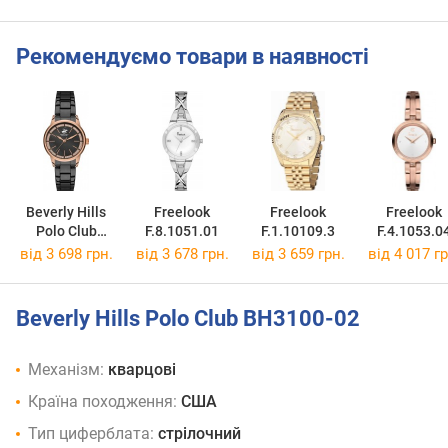
Рекомендуємо товари в наявності
Beverly Hills
Freelook
Freelook
Freelook
Polo Club
F.8.1051.01
F.1.10109.3
F.4.1053.0
BH9664-04
від 3 698 грн.
від 3 678 грн.
від 3 659 грн.
від 4 017 гр
Beverly Hills Polo Club BH3100-02
Механізм:
кварцові
Країна походження:
США
Тип циферблата:
стрілочний