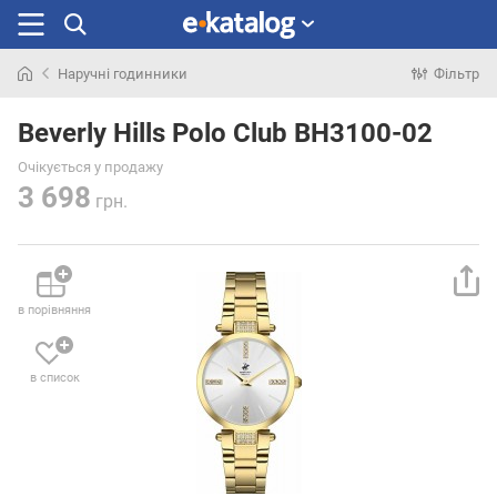
Наручні годинники
Фільтр
Шукали
раніше
Beverly Hills Polo Club BH3100-02
Очікується у продажу
3 698
грн.
в порівняння
в список