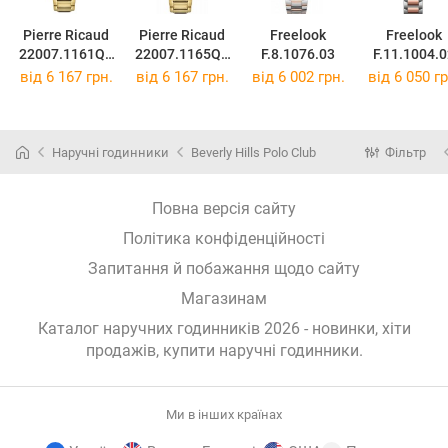
Pierre Ricaud
Pierre Ricaud
Freelook
Freelook
22007.1161QF
22007.1165QF
F.8.1076.03
F.11.1004.
Z
Z
від 6 167 грн.
від 6 167 грн.
від 6 002 грн.
від 6 050 гр
Наручні годинники
Beverly Hills Polo Club
Фільтр
Повна версія сайту
Політика конфіденційності
Запитання й побажання щодо сайту
Магазинам
Каталог наручних годинників 2026 - новинки, хіти
продажів,
купити наручні годинники
.
Ми в інших країнах