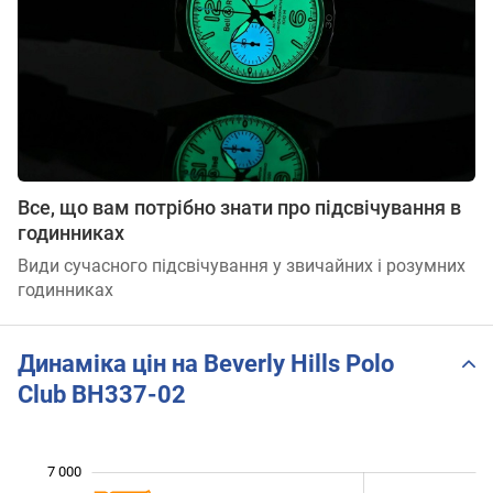
Все, що вам потрібно знати про підсвічування в
годинниках
Види сучасного підсвічування у звичайних і розумних
годинниках
Динаміка цін на Beverly Hills Polo
Club BH337-02
7 000
 000
 500
 500