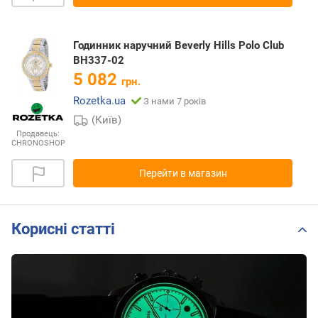
Годинник наручний Beverly Hills Polo Club
BH337-02
5 082
грн.
Rozetka.ua
З нами 7 років
(Київ)
Продавець:
CHRONOSHOP
Перейти в магазин
Корисні статті