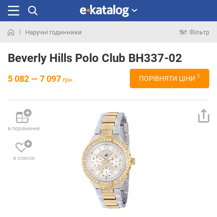
Наручні годинники
Фільтр
Шукали
раніше
Beverly Hills Polo Club BH337-02
5
5 082 — 7 097
ПОРІВНЯТИ ЦІНИ
грн.
в порівняння
в список