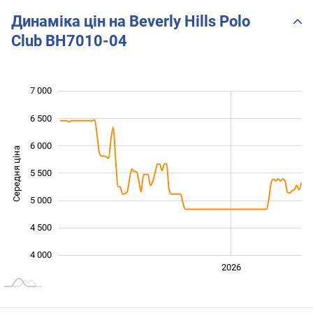
Динаміка цін на Beverly Hills Polo
Club BH7010-04
7 000
 000
 500
 500
6 500
6 000
Середня ціна
5 500
4 000
5 000
4 500
4 000
2024
2025
2028
2026
L