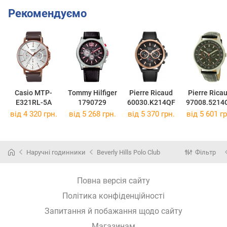
Рекомендуємо
Casio MTP-
Tommy Hilfiger
Pierre Ricaud
Pierre Rica
E321RL-5A
1790729
60030.K214QF
97008.5214
від 4 320 грн.
від 5 268 грн.
від 5 370 грн.
від 5 601 гр
Наручні годинники
Beverly Hills Polo Club
Фільтр
Повна версія сайту
Політика конфіденційності
Запитання й побажання щодо сайту
Магазинам