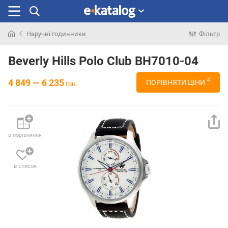
Наручні годинники
Фільтр
Шукали
раніше
Beverly Hills Polo Club BH7010-04
4
4 849 — 6 235
ПОРІВНЯТИ ЦІНИ
грн.
в порівняння
в список