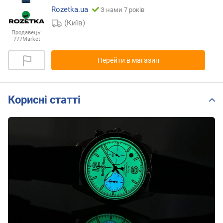
Rozetka.ua
З нами 7 років
(Київ)
Продавець:
777Market
Перейти в магазин
Корисні статті