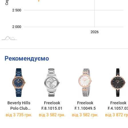
2 500
2 000
2024
2025
2028
2026
L
Рекомендуємо
Beverly Hills
Freelook
Freelook
Freelook
Polo Club
F.8.1015.01
F.1.10049.5
F.4.1057.0
BH9664-05
від 3 735 грн.
від 3 582 грн.
від 3 582 грн.
від 3 872 гр