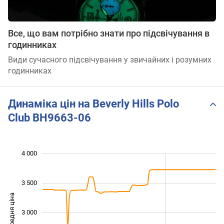
Все, що вам потрібно знати про підсвічування в
годинниках
Види сучасного підсвічування у звичайних і розумних
годинниках
Динаміка цін на Beverly Hills Polo
Club BH9663-06
4 000
 000
 500
 500
3 500
Середня ціна
3 000
2 000