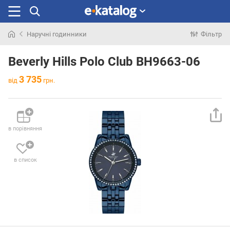
Наручні годинники
Фільтр
Шукали
раніше
Beverly Hills Polo Club BH9663-06
3 735
від
грн.
в порівняння
в список